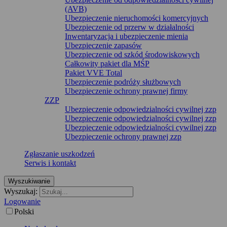
(AVB)
Ubezpieczenie nieruchomości komercyjnych
Ubezpieczenie od przerw w działalności
Inwentaryzacja i ubezpieczenie mienia
Ubezpieczenie zapasów
Ubezpieczenie od szkód środowiskowych
Całkowity pakiet dla MŚP
Pakiet VVE Total
Ubezpieczenie podróży służbowych
Ubezpieczenie ochrony prawnej firmy
ZZP
Ubezpieczenie odpowiedzialności cywilnej zzp
Ubezpieczenie odpowiedzialności cywilnej zzp
Ubezpieczenie odpowiedzialności cywilnej zzp
Ubezpieczenie ochrony prawnej zzp
Zgłaszanie uszkodzeń
Serwis i kontakt
Wyszukiwanie
Wyszukaj:
Logowanie
Polski