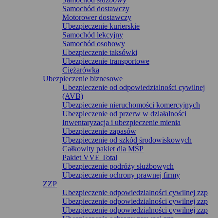
Samochód dostawczy
Motorower dostawczy
Ubezpieczenie kurierskie
Samochód lekcyjny
Samochód osobowy
Ubezpieczenie taksówki
Ubezpieczenie transportowe
Ciężarówka
Ubezpieczenie biznesowe
Ubezpieczenie od odpowiedzialności cywilnej
(AVB)
Ubezpieczenie nieruchomości komercyjnych
Ubezpieczenie od przerw w działalności
Inwentaryzacja i ubezpieczenie mienia
Ubezpieczenie zapasów
Ubezpieczenie od szkód środowiskowych
Całkowity pakiet dla MŚP
Pakiet VVE Total
Ubezpieczenie podróży służbowych
Ubezpieczenie ochrony prawnej firmy
ZZP
Ubezpieczenie odpowiedzialności cywilnej zzp
Ubezpieczenie odpowiedzialności cywilnej zzp
Ubezpieczenie odpowiedzialności cywilnej zzp