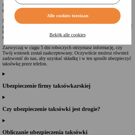
Szukasz taniego ubezpieczenia dla swojej taksówki? Mamy dla
Ciebie odpowiednie rozwiązanie.
Alle cookies toestaan
Nasze ubezpieczenie taksówek obejmuje całą Holandię, w tym
główne miasta. Jeśli chcesz ubezpieczyć taksówkę, możesz dokonać
kalkulacji na naszej stronie. Wybierz "Taxi" podczas korzystania z
Bekijk alle cookies
niej, a zobaczysz składkę, która Cię dotyczy.
Zazwyczaj w ciągu 5 dni roboczych otrzymasz informację, czy
Twój wniosek został zaakceptowany. Oczywiście możesz również
zadzwonić do nas, aby uzyskać składkę i w ten sposób ubezpieczyć
taksówkę przez telefon.
Ubezpieczenie firmy taksówkarskiej
Czy ubezpieczenie taksówki jest drogie?
Obliczanie ubezpieczenia taksówki