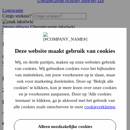
Ubezpieczenie ochrony prawnej zzp
Logowanie
Czego szukasz?
Strona główna
Ubezpieczenie taksówki
Strona główna
Ubezpieczenie taksówki
Deze website maakt gebruik van cookies
Chcesz ubezpieczyć taksówkę? Łatwo porównaj najlepsze polisy
ubezpieczeniowe dla taksówek i wybierz ochronę, która pasuje do
Wij, en derde partijen, maken op onze websites gebruik
Twojej sytuacji.
van cookies. Wij gebruiken cookies voor het bijhouden
van statistieken, om jouw voorkeuren op te slaan, maar
Bezpośrednio Twoja składka
ook voor marketing doeleinden. Door op ‘Bekijk alle
cookies’ te klikken, kun je meer lezen over onze cookies
Zamknij online
en je voorkeuren aanpassen. Door op 'Alle cookies
toestaan' te klikken, ga je akkoord met het gebruik van
Pomoc naszych ekspertów
alle cookies zoals omschreven in onze
cookieverklaring
.
Tanie ubezpieczenie taksówki do
obliczenia w 5 minut
Alleen noodzakelijke cookies