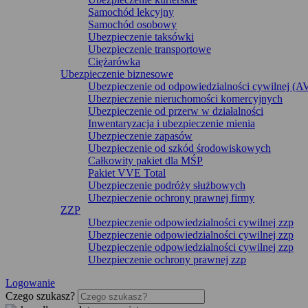
Samochód lekcyjny
Samochód osobowy
Ubezpieczenie taksówki
Ubezpieczenie transportowe
Ciężarówka
Ubezpieczenie biznesowe
Ubezpieczenie od odpowiedzialności cywilnej (A
Ubezpieczenie nieruchomości komercyjnych
Ubezpieczenie od przerw w działalności
Inwentaryzacja i ubezpieczenie mienia
Ubezpieczenie zapasów
Ubezpieczenie od szkód środowiskowych
Całkowity pakiet dla MŚP
Pakiet VVE Total
Ubezpieczenie podróży służbowych
Ubezpieczenie ochrony prawnej firmy
ZZP
Ubezpieczenie odpowiedzialności cywilnej zzp
Ubezpieczenie odpowiedzialności cywilnej zzp
Ubezpieczenie odpowiedzialności cywilnej zzp
Ubezpieczenie ochrony prawnej zzp
Logowanie
Czego szukasz?