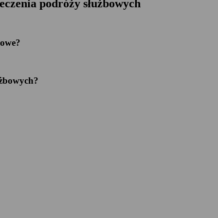
ieczenia podróży służbowych
kowe?
łużbowych?