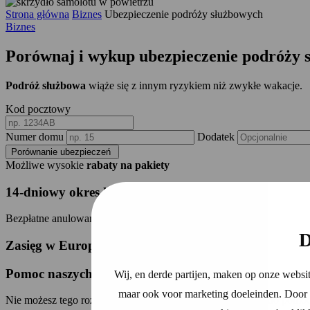
Strona główna
Biznes
Ubezpieczenie podróży służbowych
Biznes
Porównaj i wykup
ubezpieczenie podróży 
Podróż służbowa
wiąże się z innym ryzykiem niż zwykłe wakacje.
Kod pocztowy
Numer domu
Dodatek
Porównanie ubezpieczeń
Możliwe wysokie
rabaty na pakiety
14-dniowy okres karencji
Bezpłatne anulowanie w ciągu 14 dni
D
Zasięg w Europie lub na świecie
Pomoc naszych ekspertów
Wij, en derde partijen, maken op onze websit
maar ook voor marketing doeleinden. Door o
Nie możesz tego rozgryźć? Nasi eksperci są zawsze gotowi do pomo