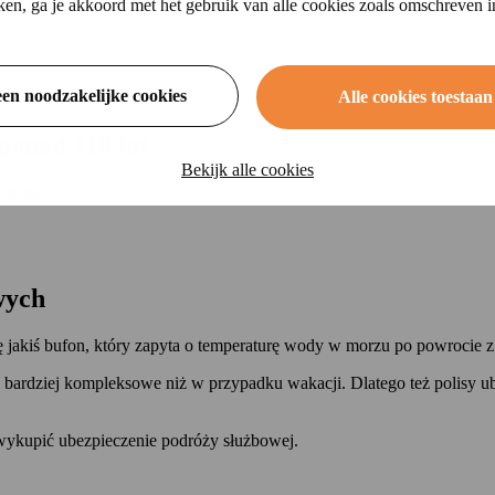
ikken, ga je akkoord met het gebruik van alle cookies zoals omschreven 
een noodzakelijke cookies
Alle cookies toestaan
d ponad
110 lat
Bekijk alle cookies
 porady.
wych
ę jakiś bufon, który zapyta o temperaturę wody w morzu po powrocie 
zaj bardziej kompleksowe niż w przypadku wakacji. Dlatego też polis
ykupić ubezpieczenie podróży służbowej.