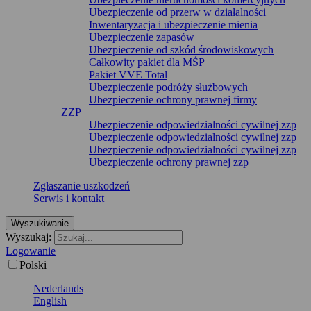
Ubezpieczenie od przerw w działalności
Inwentaryzacja i ubezpieczenie mienia
Ubezpieczenie zapasów
Ubezpieczenie od szkód środowiskowych
Całkowity pakiet dla MŚP
Pakiet VVE Total
Ubezpieczenie podróży służbowych
Ubezpieczenie ochrony prawnej firmy
ZZP
Ubezpieczenie odpowiedzialności cywilnej zzp
Ubezpieczenie odpowiedzialności cywilnej zzp
Ubezpieczenie odpowiedzialności cywilnej zzp
Ubezpieczenie ochrony prawnej zzp
Zgłaszanie uszkodzeń
Serwis i kontakt
Wyszukiwanie
Wyszukaj:
Logowanie
Polski
Nederlands
English