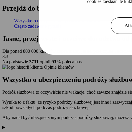
cookies toestaan' te kl
Przejdź do
bezpośredni
do
Wszystko o ubezpieczeniu podróży służbowych
All
Często zadawane pytania
Jasne, przejrzyste i uczciwe doradztwo o
Dla ponad 800 000 klientów zapewniamy jasne, przejrzyste i uczciwe
8.3
Na podstawie
3731
opinii
93%
poleca nas.
Opinie klientów
Wszystko o
ubezpieczeniu podróży służbo
Podróż służbowa to oczywiście nie wakacje, choć zawsze znajdzie si
Wynika to z faktu, że ryzyko podróży służbowej jest inne i zazwyc
szkód powstałych podczas podróży służbowej.
Aby nadal być ubezpieczonym podczas podróży służbowej, możesz w