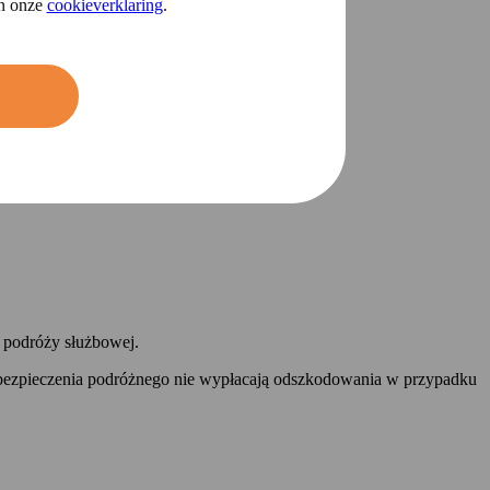
in onze
cookieverklaring
.
z podróży służbowej.
y ubezpieczenia podróżnego nie wypłacają odszkodowania w przypadku