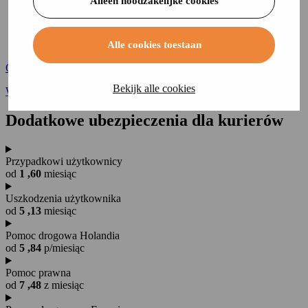
Alleen noodzakelijke cookies
Uszkodzenie przedniej szyby
Uszkodzenia spowodowane pożarem lub klęskami
żywiołowymi
Własne uszkodzenia w wyniku kolizji
Alle cookies toestaan
Oblicz składkę
Bekijk alle cookies
Więcej informacji
Dodatkowe ubezpieczenia
dla kurierów
Przypadkowi użytkownicy
od
1
,60
miesiąc
Uszkodzenia użytkownika
od
5
,13
miesiąc
Pomoc drogowa Holandia
od
5
,84
p/miesiąc
Pomoc prawna
od
7
,48
z miesiąc