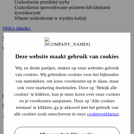
Uszkodzenie przedniej szyby
Uszkodzenia spowodowane pożarem lub klęskami
żywiołowymi
Własne uszkodzenia w wyniku kolizji
Oblicz składkę
Więcej informacji
WA ograniczone casco
Deze website maakt gebruik van cookies
Szkody wyrządzone innym
Kradzież, jazda dla przyjemności i zgubienie
Wij, en derde partijen, maken op onze websites gebruik
Uszkodzenie przedniej szyby
van cookies. Wij gebruiken cookies voor het bijhouden
Uszkodzenia spowodowane pożarem lub klęskami
żywiołowymi
van statistieken, om jouw voorkeuren op te slaan, maar
Własne uszkodzenia w wyniku kolizji
ook voor marketing doeleinden. Door op ‘Bekijk alle
cookies’ te klikken, kun je meer lezen over onze cookies
Oblicz składkę
en je voorkeuren aanpassen. Door op 'Alle cookies
Więcej informacji
toestaan' te klikken, ga je akkoord met het gebruik van
alle cookies zoals omschreven in onze
cookieverklaring
.
All-Risk (WA+Casco)
Szkody wyrządzone innym
Kradzież, jazda dla przyjemności i zgubienie