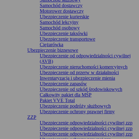
Samochód dostawczy
Motorower dostawczy
Ubezpieczenie kurierskie
Samochód lekcyjny
Samochód osobowy
Ubezpieczenie taksówki
Ubezpieczenie transportowe
Ciężarówka
Ubezpieczenie biznesowe
Ubezpieczenie od odpowiedzialności cywilnej
(AVB)
Ubezpieczenie nieruchomości komercyjnych
Ubezpieczenie od przerw w działalności
Inwentaryzacja i ubezpieczenie mienia
Ubezpieczenie zapasów
Ubezpieczenie od szkód środowiskowych
Całkowity pakiet dla MŚP
Pakiet VVE Total
Ubezpieczenie podróży służbowych
Ubezpieczenie ochrony prawnej firmy
ZZP
Ubezpieczenie odpowiedzialności cywilnej zzp
Ubezpieczenie odpowiedzialności cywilnej zzp
Ubezpieczenie odpowiedzialności cywilnej zzp