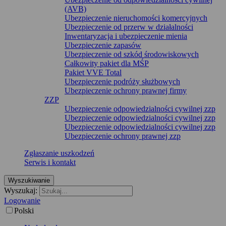
(AVB)
Ubezpieczenie nieruchomości komercyjnych
Ubezpieczenie od przerw w działalności
Inwentaryzacja i ubezpieczenie mienia
Ubezpieczenie zapasów
Ubezpieczenie od szkód środowiskowych
Całkowity pakiet dla MŚP
Pakiet VVE Total
Ubezpieczenie podróży służbowych
Ubezpieczenie ochrony prawnej firmy
ZZP
Ubezpieczenie odpowiedzialności cywilnej zzp
Ubezpieczenie odpowiedzialności cywilnej zzp
Ubezpieczenie odpowiedzialności cywilnej zzp
Ubezpieczenie ochrony prawnej zzp
Zgłaszanie uszkodzeń
Serwis i kontakt
Wyszukiwanie
Wyszukaj:
Logowanie
Polski