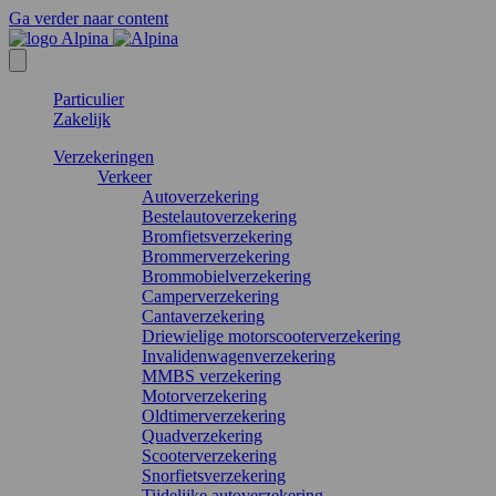
Ga verder naar content
Particulier
Zakelijk
Verzekeringen
Verkeer
Autoverzekering
Bestelautoverzekering
Bromfietsverzekering
Brommerverzekering
Brommobielverzekering
Camperverzekering
Cantaverzekering
Driewielige motorscooterverzekering
Invalidenwagenverzekering
MMBS verzekering
Motorverzekering
Oldtimerverzekering
Quadverzekering
Scooterverzekering
Snorfietsverzekering
Tijdelijke autoverzekering