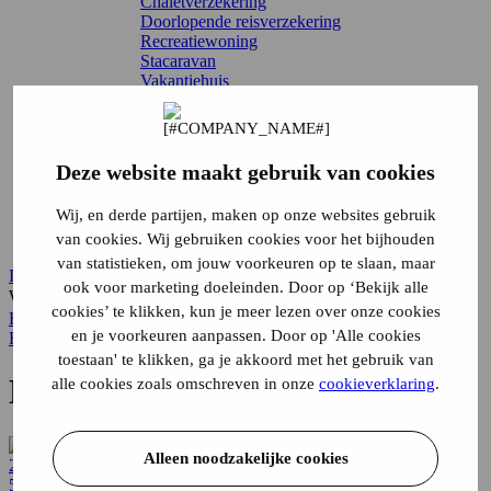
Chaletverzekering
Doorlopende reisverzekering
Recreatiewoning
Stacaravan
Vakantiehuis
Vouwwagenverzekering
Alle verzekeringen
Direct regelen
Schade melden
Deze website maakt gebruik van cookies
Wijziging doorgeven
Verzekering annuleren
Wij, en derde partijen, maken op onze websites gebruik
Inloggen
Service & contact
van cookies. Wij gebruiken cookies voor het bijhouden
van statistieken, om jouw voorkeuren op te slaan, maar
Inloggen
ook voor marketing doeleinden. Door op ‘Bekijk alle
Waar ben je naar op zoek?
cookies’ te klikken, kun je meer lezen over onze cookies
Home
Blog
en je voorkeuren aanpassen. Door op 'Alle cookies
Home
toestaan' te klikken, ga je akkoord met het gebruik van
De laatste blogs van Alpina
alle cookies zoals omschreven in onze
cookieverklaring
.
Alleen noodzakelijke cookies
20 okt 2025
5 min leestijd