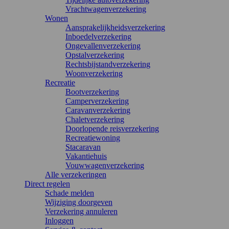
Vrachtwagenverzekering
Wonen
Aansprakelijkheidsverzekering
Inboedelverzekering
Ongevallenverzekering
Opstalverzekering
Rechtsbijstandverzekering
Woonverzekering
Recreatie
Bootverzekering
Camperverzekering
Caravanverzekering
Chaletverzekering
Doorlopende reisverzekering
Recreatiewoning
Stacaravan
Vakantiehuis
Vouwwagenverzekering
Alle verzekeringen
Direct regelen
Schade melden
Wijziging doorgeven
Verzekering annuleren
Inloggen