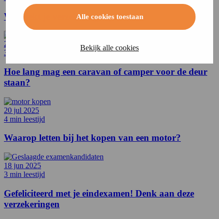
Wat dekt je verzekering bij diefstal?
Alle cookies toestaan
28 jul 2025
Bekijk alle cookies
3 min leestijd
Hoe lang mag een caravan of camper voor de deur
staan?
20 jul 2025
4 min leestijd
Waarop letten bij het kopen van een motor?
18 jun 2025
3 min leestijd
Gefeliciteerd met je eindexamen! Denk aan deze
verzekeringen