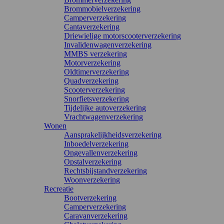
Brommobielverzekering
Camperverzekering
Cantaverzekering
Driewielige motorscooterverzekering
Invalidenwagenverzekering
MMBS verzekering
Motorverzekering
Oldtimerverzekering
Quadverzekering
Scooterverzekering
Snorfietsverzekering
Tijdelijke autoverzekering
Vrachtwagenverzekering
Wonen
Aansprakelijkheidsverzekering
Inboedelverzekering
Ongevallenverzekering
Opstalverzekering
Rechtsbijstandverzekering
Woonverzekering
Recreatie
Bootverzekering
Camperverzekering
Caravanverzekering