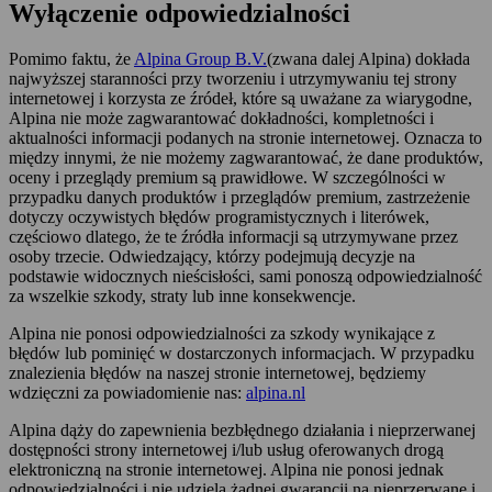
Wyłączenie odpowiedzialności
Pomimo faktu, że
Alpina Group B.V.
(zwana dalej Alpina) dokłada
najwyższej staranności przy tworzeniu i utrzymywaniu tej strony
internetowej i korzysta ze źródeł, które są uważane za wiarygodne,
Alpina nie może zagwarantować dokładności, kompletności i
aktualności informacji podanych na stronie internetowej. Oznacza to
między innymi, że nie możemy zagwarantować, że dane produktów,
oceny i przeglądy premium są prawidłowe. W szczególności w
przypadku danych produktów i przeglądów premium, zastrzeżenie
dotyczy oczywistych błędów programistycznych i literówek,
częściowo dlatego, że te źródła informacji są utrzymywane przez
osoby trzecie. Odwiedzający, którzy podejmują decyzje na
podstawie widocznych nieścisłości, sami ponoszą odpowiedzialność
za wszelkie szkody, straty lub inne konsekwencje.
Alpina nie ponosi odpowiedzialności za szkody wynikające z
błędów lub pominięć w dostarczonych informacjach. W przypadku
znalezienia błędów na naszej stronie internetowej, będziemy
wdzięczni za powiadomienie nas:
alpina.nl
Alpina dąży do zapewnienia bezbłędnego działania i nieprzerwanej
dostępności strony internetowej i/lub usług oferowanych drogą
elektroniczną na stronie internetowej. Alpina nie ponosi jednak
odpowiedzialności i nie udziela żadnej gwarancji na nieprzerwane i