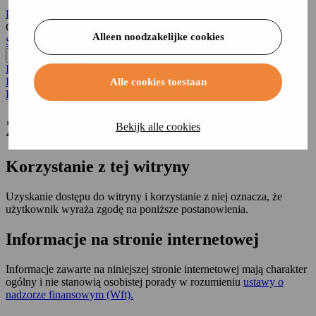
Logowanie
Czego szukasz?
Alleen noodzakelijke cookies
Strona główna
...
Informacje o Alpina
Prawne
Zastrzeżenie
Alle cookies toestaan
Prawne
Zastrzeżenie
Bekijk alle cookies
Korzystanie z tej witryny
Uzyskanie dostępu do witryny i korzystanie z niej oznacza, że
użytkownik wyraża zgodę na poniższe postanowienia.
Informacje na stronie internetowej
Informacje zawarte na niniejszej stronie internetowej mają charakter
ogólny i nie stanowią osobistej porady w rozumieniu
ustawy o
nadzorze finansowym (Wft).