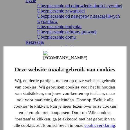
Życie
Ubezpieczenie od odpowiedzialności cywilnej
Ubezpieczenie zawartości
Ubezpieczenie od następstw nieszczęśliwych
wypadków
Ubezpieczenie budynku
Ubezpieczenie ochrony prawnej
Ubezpieczenie domu
Rekreacja
Ubezpieczenie łodzi
Ubezpieczenie kampera
Ubezpieczenie przyczepy kempingowej
Ubezpieczenie domku letniskowego
Nieprzerwane ubezpieczenie podróżne
Deze website maakt gebruik van cookies
Dom rekreacyjny
Dom mobilny
Wij, en derde partijen, maken op onze websites gebruik
Dom wakacyjny
van cookies. Wij gebruiken cookies voor het bijhouden
Ubezpieczenie przyczepy
van statistieken, om jouw voorkeuren op te slaan, maar
Wszystkie ubezpieczenia
Bezpośrednia organizacja
ook voor marketing doeleinden. Door op ‘Bekijk alle
Zgłaszanie uszkodzeń
cookies’ te klikken, kun je meer lezen over onze cookies
Zgłoś zmianę
en je voorkeuren aanpassen. Door op 'Alle cookies
Anulowanie ubezpieczenia
toestaan' te klikken, ga je akkoord met het gebruik van
Logowanie
alle cookies zoals omschreven in onze
cookieverklaring
.
Serwis i kontakt