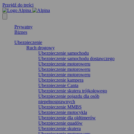
Przejdź do treści
Prywatny
Biznes
Ubezpieczenie
Ruch drogowy
Ubezpieczenie samochodu
Ubezpieczenie samochodu dostawczego
Ubezpieczenie motoroweru
Ubezpieczenie motoroweru
Ubezpieczenie motoroweru
Ubezpieczenie kampera
Ubezpieczenie Canta
Ubezpieczenie skutera trójkołowego
Ubezpieczenie pojazdu dla osób
niepełnosprawnych
Ubezpieczenie MMBS
Ubezpieczenie motocykla
Ubezpieczenie dla oldtimerów
Ubezpieczenie quadów
Ubezpieczenie skutera
Ubezpieczenie motoroweru