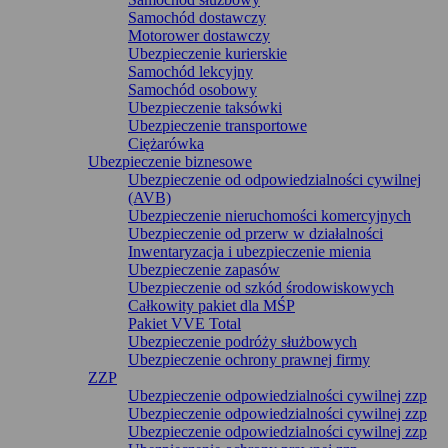
Samochód dostawczy
Motorower dostawczy
Ubezpieczenie kurierskie
Samochód lekcyjny
Samochód osobowy
Ubezpieczenie taksówki
Ubezpieczenie transportowe
Ciężarówka
Ubezpieczenie biznesowe
Ubezpieczenie od odpowiedzialności cywilnej
(AVB)
Ubezpieczenie nieruchomości komercyjnych
Ubezpieczenie od przerw w działalności
Inwentaryzacja i ubezpieczenie mienia
Ubezpieczenie zapasów
Ubezpieczenie od szkód środowiskowych
Całkowity pakiet dla MŚP
Pakiet VVE Total
Ubezpieczenie podróży służbowych
Ubezpieczenie ochrony prawnej firmy
ZZP
Ubezpieczenie odpowiedzialności cywilnej zzp
Ubezpieczenie odpowiedzialności cywilnej zzp
Ubezpieczenie odpowiedzialności cywilnej zzp