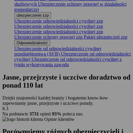
służbowych
Ubezpieczenie ochrony prawnej w działalności
gospodarczej
ubezpieczenie zzp
Ubezpieczenie odpowiedzialności cywilnej zzp
Ubezpieczenie odpowiedzialności cywilnej zzp
Ubezpieczenie odpowiedzialności cywilnej zzp
Ubezpieczenie ochrony prawnej zzp
Pakiet ubezpieczeń zzp
Odpowiedzialność
Ubezpieczenie od odpowiedzialności cywilnej
przedsiębiorstwa (AVB)
Ubezpieczenie od odpowiedzialności
cywilnej
Ubezpieczenie od odpowiedzialności cywilnej z
tytułu wykonywania zawodu
Jasne, przejrzyste i uczciwe doradztwo
od
ponad 110 lat
Dzięki znajomości każdej branży i bogatemu know-how
zapewniamy jasne, przejrzyste i uczciwe porady.
8.3
Na podstawie
3731
opinii
93%
poleca nas.
Opinie klientów
Porównujemy
różnych ubezpieczycieli i