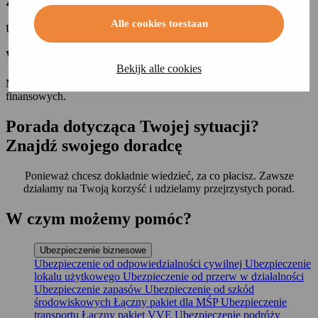
Zorganizowane online
.
Alle cookies toestaan
Ubezpiecz swoją firmę szybko i łatwo online
Wszystko pod jednym dachem
.
Bekijk alle cookies
Możemy pomóc we wszystkich stałych wydatkach i sprawach
finansowych.
Porada dotycząca Twojej sytuacji?
Znajdź swojego doradcę
Ponieważ chcesz dokładnie wiedzieć, za co płacisz. Zawsze
działamy na Twoją korzyść i udzielamy przejrzystych porad.
W czym możemy
pomóc?
Ubezpieczenie biznesowe
Ubezpieczenie od odpowiedzialności cywilnej
Ubezpieczenie
lokalu użytkowego
Ubezpieczenie od przerw w działalności
Ubezpieczenie zapasów
Ubezpieczenie od szkód
środowiskowych
Łączny pakiet dla MŚP
Ubezpieczenie
transportu
Łączny pakiet VVE
Ubezpieczenie podróży