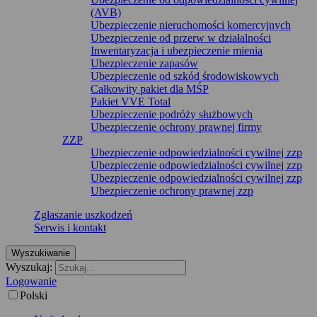
(AVB)
Ubezpieczenie nieruchomości komercyjnych
Ubezpieczenie od przerw w działalności
Inwentaryzacja i ubezpieczenie mienia
Ubezpieczenie zapasów
Ubezpieczenie od szkód środowiskowych
Całkowity pakiet dla MŚP
Pakiet VVE Total
Ubezpieczenie podróży służbowych
Ubezpieczenie ochrony prawnej firmy
ZZP
Ubezpieczenie odpowiedzialności cywilnej zzp
Ubezpieczenie odpowiedzialności cywilnej zzp
Ubezpieczenie odpowiedzialności cywilnej zzp
Ubezpieczenie ochrony prawnej zzp
Zgłaszanie uszkodzeń
Serwis i kontakt
Wyszukiwanie
Wyszukaj:
Logowanie
Polski