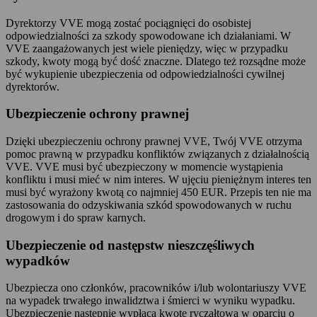
Dyrektorzy VVE mogą zostać pociągnięci do osobistej
odpowiedzialności za szkody spowodowane ich działaniami. W
VVE zaangażowanych jest wiele pieniędzy, więc w przypadku
szkody, kwoty mogą być dość znaczne. Dlatego też rozsądne może
być wykupienie ubezpieczenia od odpowiedzialności cywilnej
dyrektorów.
Ubezpieczenie ochrony prawnej
Dzięki ubezpieczeniu ochrony prawnej VVE, Twój VVE otrzyma
pomoc prawną w przypadku konfliktów związanych z działalnością
VVE. VVE musi być ubezpieczony w momencie wystąpienia
konfliktu i musi mieć w nim interes. W ujęciu pieniężnym interes ten
musi być wyrażony kwotą co najmniej 450 EUR. Przepis ten nie ma
zastosowania do odzyskiwania szkód spowodowanych w ruchu
drogowym i do spraw karnych.
Ubezpieczenie od następstw nieszczęśliwych
wypadków
Ubezpiecza ono członków, pracowników i/lub wolontariuszy VVE
na wypadek trwałego inwalidztwa i śmierci w wyniku wypadku.
Ubezpieczenie następnie wypłaca kwotę ryczałtową w oparciu o