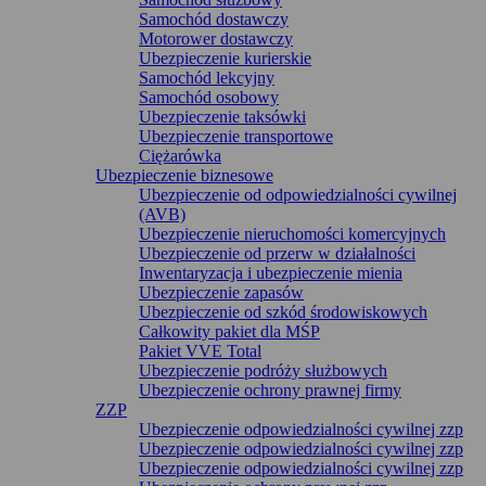
Samochód dostawczy
Motorower dostawczy
Ubezpieczenie kurierskie
Samochód lekcyjny
Samochód osobowy
Ubezpieczenie taksówki
Ubezpieczenie transportowe
Ciężarówka
Ubezpieczenie biznesowe
Ubezpieczenie od odpowiedzialności cywilnej
(AVB)
Ubezpieczenie nieruchomości komercyjnych
Ubezpieczenie od przerw w działalności
Inwentaryzacja i ubezpieczenie mienia
Ubezpieczenie zapasów
Ubezpieczenie od szkód środowiskowych
Całkowity pakiet dla MŚP
Pakiet VVE Total
Ubezpieczenie podróży służbowych
Ubezpieczenie ochrony prawnej firmy
ZZP
Ubezpieczenie odpowiedzialności cywilnej zzp
Ubezpieczenie odpowiedzialności cywilnej zzp
Ubezpieczenie odpowiedzialności cywilnej zzp