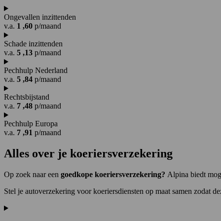
Ongevallen inzittenden
v.a.
1
,60
p/maand
Schade inzittenden
v.a.
5
,13
p/maand
Pechhulp Nederland
v.a.
5
,84
p/maand
Rechtsbijstand
v.a.
7
,48
p/maand
Pechhulp Europa
v.a.
7
,91
p/maand
Alles over
je koeriersverzekering
Op zoek naar een
goedkope koeriersverzekering?
Alpina biedt moge
Stel je autoverzekering voor koeriersdiensten op maat samen zodat deze