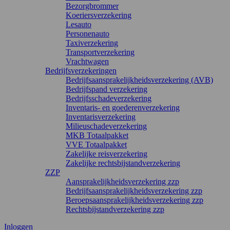
Bezorgbrommer
Koeriersverzekering
Lesauto
Personenauto
Taxiverzekering
Transportverzekering
Vrachtwagen
Bedrijfsverzekeringen
Bedrijfsaansprakelijkheidsverzekering (AVB)
Bedrijfspand verzekering
Bedrijfsschadeverzekering
Inventaris- en goederenverzekering
Inventarisverzekering
Milieuschadeverzekering
MKB Totaalpakket
VVE Totaalpakket
Zakelijke reisverzekering
Zakelijke rechtsbijstandverzekering
ZZP
Aansprakelijkheidsverzekering zzp
Bedrijfsaansprakelijkheidsverzekering zzp
Beroepsaansprakelijkheidsverzekering zzp
Rechtsbijstandverzekering zzp
Inloggen