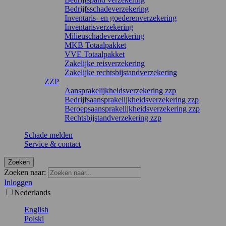
Bedrijfsschadeverzekering
Inventaris- en goederenverzekering
Inventarisverzekering
Milieuschadeverzekering
MKB Totaalpakket
VVE Totaalpakket
Zakelijke reisverzekering
Zakelijke rechtsbijstandverzekering
ZZP
Aansprakelijkheidsverzekering zzp
Bedrijfsaansprakelijkheidsverzekering zzp
Beroepsaansprakelijkheidsverzekering zzp
Rechtsbijstandverzekering zzp
Schade melden
Service & contact
Zoeken
Zoeken naar:
Inloggen
Nederlands
English
Polski