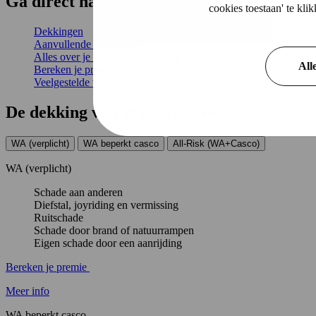
Ga
direct
naar
cookies toestaan' te kl
Dekkingen
Aanvullende dekkingen
Alles over je koeriersverzekering
All
Bereken je premie
Veelgestelde vragen
De dekking
van je koeriersverzekering
WA (verplicht)
WA beperkt casco
All-Risk (WA+Casco)
WA (verplicht)
Schade aan anderen
Diefstal, joyriding en vermissing
Ruitschade
Schade door brand of natuurrampen
Eigen schade door een aanrijding
Bereken je premie
Meer info
WA beperkt casco