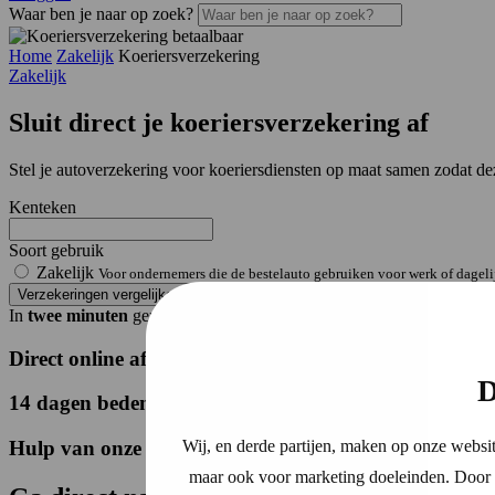
Waar ben je naar op zoek?
Home
Zakelijk
Koeriersverzekering
Zakelijk
Sluit direct je
koeriersverzekering
af
Stel je autoverzekering voor koeriersdiensten op maat samen zodat deze 
Kenteken
Soort gebruik
Zakelijk
Voor ondernemers die de bestelauto gebruiken voor werk of dageli
Verzekeringen vergelijken
In
twee minuten
geregeld
Direct online afsluiten
.
D
14 dagen bedenktijd
.
Hulp van onze experts
.
Wij, en derde partijen, maken op onze websit
maar ook voor marketing doeleinden. Door o