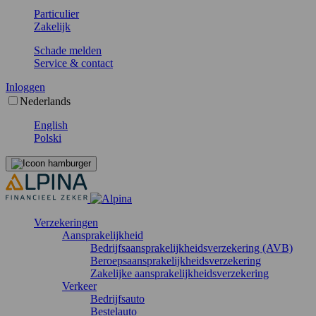
Particulier
Zakelijk
Schade melden
Service & contact
Inloggen
Nederlands
English
Polski
Verzekeringen
Aansprakelijkheid
Bedrijfsaansprakelijkheidsverzekering (AVB)
Beroepsaansprakelijkheidsverzekering
Zakelijke aansprakelijkheidsverzekering
Verkeer
Bedrijfsauto
Bestelauto