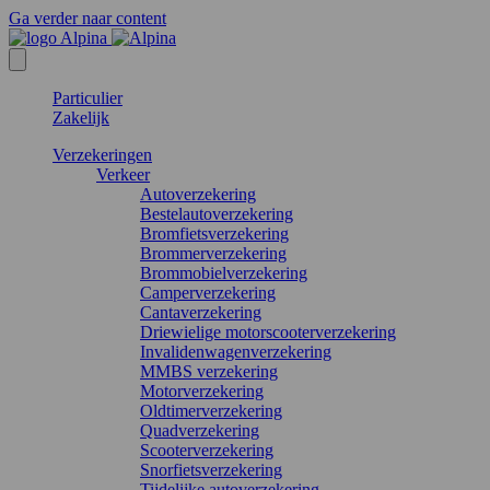
Ga verder naar content
Particulier
Zakelijk
Verzekeringen
Verkeer
Autoverzekering
Bestelautoverzekering
Bromfietsverzekering
Brommerverzekering
Brommobielverzekering
Camperverzekering
Cantaverzekering
Driewielige motorscooterverzekering
Invalidenwagenverzekering
MMBS verzekering
Motorverzekering
Oldtimerverzekering
Quadverzekering
Scooterverzekering
Snorfietsverzekering
Tijdelijke autoverzekering