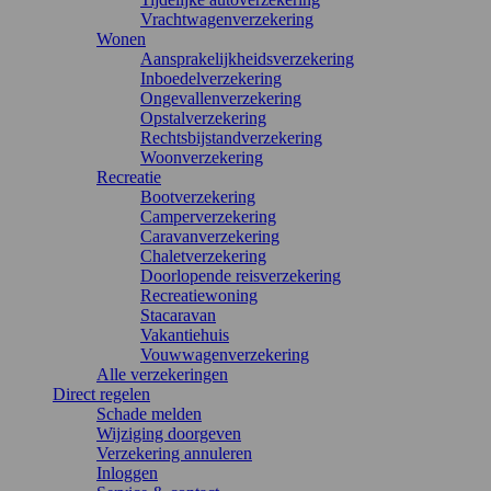
Vrachtwagenverzekering
Wonen
Aansprakelijkheidsverzekering
Inboedelverzekering
Ongevallenverzekering
Opstalverzekering
Rechtsbijstandverzekering
Woonverzekering
Recreatie
Bootverzekering
Camperverzekering
Caravanverzekering
Chaletverzekering
Doorlopende reisverzekering
Recreatiewoning
Stacaravan
Vakantiehuis
Vouwwagenverzekering
Alle verzekeringen
Direct regelen
Schade melden
Wijziging doorgeven
Verzekering annuleren
Inloggen