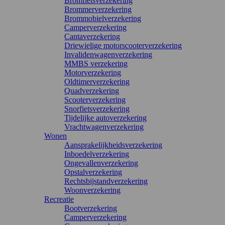
Bromfietsverzekering
Brommerverzekering
Brommobielverzekering
Camperverzekering
Cantaverzekering
Driewielige motorscooterverzekering
Invalidenwagenverzekering
MMBS verzekering
Motorverzekering
Oldtimerverzekering
Quadverzekering
Scooterverzekering
Snorfietsverzekering
Tijdelijke autoverzekering
Vrachtwagenverzekering
Wonen
Aansprakelijkheidsverzekering
Inboedelverzekering
Ongevallenverzekering
Opstalverzekering
Rechtsbijstandverzekering
Woonverzekering
Recreatie
Bootverzekering
Camperverzekering