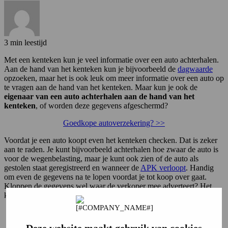
3 min leestijd
Met een kenteken kun je veel informatie over een auto achterhalen.
Aan de hand van het kenteken kun je bijvoorbeeld de
dagwaarde
opzoeken, maar het is ook leuk om meer informatie over een auto op
te vragen aan de hand van het kenteken. Maar kun je ook de
eigenaar van een auto achterhalen aan de hand van het
kenteken
, of worden deze gegevens afgeschermd?
Goedkope autoverzekering? >>
Voordat je een auto koopt even het kenteken checken. Dat is zeker
aan te raden. Je kunt bijvoorbeeld achterhalen hoe zwaar de auto is
voor de wegenbelasting, maar je kunt ook zien of de auto als
gestolen staat geregistreerd en wanneer de
APK verloopt
. Handig
om even de gegevens na te lopen voordat je tot koop over gaat.
Kloppen de gegevens wel waar de verkoper mee adverteert? Het
kenteken geeft je nuttige informatie over een auto.
Goedkope autoverzekering afsluiten? Bereken de premie!
Deze website maakt gebruik van cookies