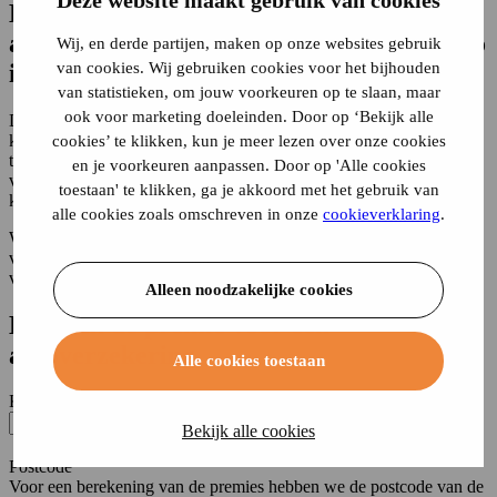
Kan ik op basis van een kenteken
achterhalen wie die eigenaar van een auto
Wij, en derde partijen, maken op onze websites gebruik
van cookies. Wij gebruiken cookies voor het bijhouden
is?
van statistieken, om jouw voorkeuren op te slaan, maar
ook voor marketing doeleinden. Door op ‘Bekijk alle
De eigenaar van een auto valt
niet
te checken op basis van een
kenteken. Op de website van de RDW zijn alleen de autogegevens
cookies’ te klikken, kun je meer lezen over onze cookies
te achterhalen van de eigenaar. Alleen overheidsinstanties of
en je voorkeuren aanpassen. Door op 'Alle cookies
verzekeraars van een
autoverzekering
kunnen op basis van een
toestaan' te klikken, ga je akkoord met het gebruik van
kenteken zoeken wie de eigenaar van een auto is.
alle cookies zoals omschreven in onze
cookieverklaring
.
Weet je alleen het kenteken van een voertuig dat schade heeft
veroorzaakt? Dan kun je daarmee naar de politie gaan. Die kan
vervolgens de eigenaar achterhalen.
Alleen noodzakelijke cookies
Bereken de premie voor een
autoverzekering
Alle cookies toestaan
Kenteken
Bekijk alle cookies
Onbekend
Postcode
Voor een berekening van de premies hebben we de postcode van de