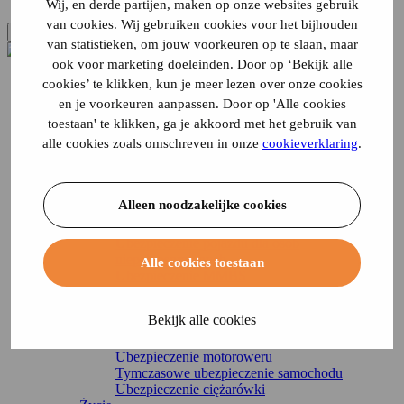
Wij, en derde partijen, maken op onze websites gebruik
van cookies. Wij gebruiken cookies voor het bijhouden
van statistieken, om jouw voorkeuren op te slaan, maar
ook voor marketing doeleinden. Door op ‘Bekijk alle
Ubezpieczenie
cookies’ te klikken, kun je meer lezen over onze cookies
Ruch drogowy
en je voorkeuren aanpassen. Door op 'Alle cookies
Ubezpieczenie samochodu
toestaan' te klikken, ga je akkoord met het gebruik van
Ubezpieczenie samochodu dostawczego
alle cookies zoals omschreven in onze
cookieverklaring
.
Ubezpieczenie motoroweru
Ubezpieczenie motoroweru
Ubezpieczenie motoroweru
Ubezpieczenie kampera
Alleen noodzakelijke cookies
Ubezpieczenie Canta
Ubezpieczenie skutera trójkołowego
Ubezpieczenie pojazdu dla osób
niepełnosprawnych
Alle cookies toestaan
Ubezpieczenie MMBS
Ubezpieczenie motocykla
Ubezpieczenie dla oldtimerów
Bekijk alle cookies
Ubezpieczenie quadów
Ubezpieczenie skutera
Ubezpieczenie motoroweru
Tymczasowe ubezpieczenie samochodu
Ubezpieczenie ciężarówki