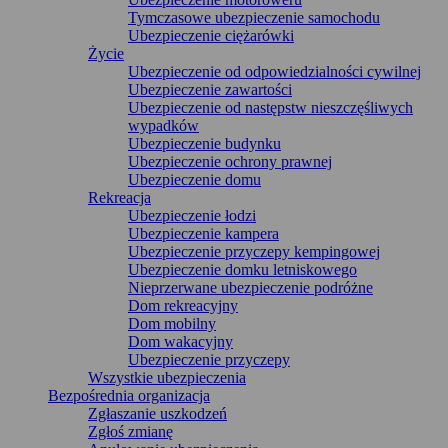
Tymczasowe ubezpieczenie samochodu
Ubezpieczenie ciężarówki
Życie
Ubezpieczenie od odpowiedzialności cywilnej
Ubezpieczenie zawartości
Ubezpieczenie od następstw nieszczęśliwych
wypadków
Ubezpieczenie budynku
Ubezpieczenie ochrony prawnej
Ubezpieczenie domu
Rekreacja
Ubezpieczenie łodzi
Ubezpieczenie kampera
Ubezpieczenie przyczepy kempingowej
Ubezpieczenie domku letniskowego
Nieprzerwane ubezpieczenie podróżne
Dom rekreacyjny
Dom mobilny
Dom wakacyjny
Ubezpieczenie przyczepy
Wszystkie ubezpieczenia
Bezpośrednia organizacja
Zgłaszanie uszkodzeń
Zgłoś zmianę