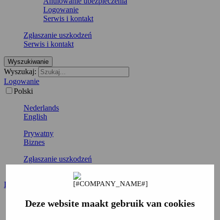
Anulowanie ubezpieczenia
Logowanie
Serwis i kontakt
Zgłaszanie uszkodzeń
Serwis i kontakt
Wyszukiwanie
Wyszukaj:
Logowanie
Polski
Nederlands
English
Prywatny
Biznes
Zgłaszanie uszkodzeń
Serwis i kontakt
Logowanie
Polski
Deze website maakt gebruik van cookies
Nederlands
English