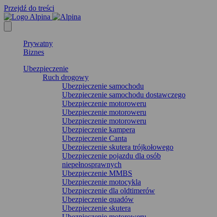
Przejdź do treści
Prywatny
Biznes
Ubezpieczenie
Ruch drogowy
Ubezpieczenie samochodu
Ubezpieczenie samochodu dostawczego
Ubezpieczenie motoroweru
Ubezpieczenie motoroweru
Ubezpieczenie motoroweru
Ubezpieczenie kampera
Ubezpieczenie Canta
Ubezpieczenie skutera trójkołowego
Ubezpieczenie pojazdu dla osób
niepełnosprawnych
Ubezpieczenie MMBS
Ubezpieczenie motocykla
Ubezpieczenie dla oldtimerów
Ubezpieczenie quadów
Ubezpieczenie skutera
Ubezpieczenie motoroweru