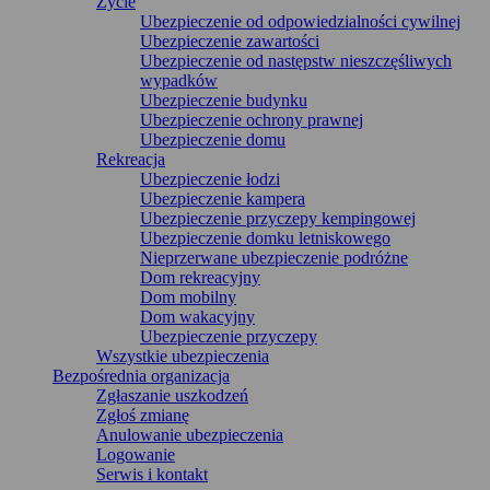
Życie
Ubezpieczenie od odpowiedzialności cywilnej
Ubezpieczenie zawartości
Ubezpieczenie od następstw nieszczęśliwych
wypadków
Ubezpieczenie budynku
Ubezpieczenie ochrony prawnej
Ubezpieczenie domu
Rekreacja
Ubezpieczenie łodzi
Ubezpieczenie kampera
Ubezpieczenie przyczepy kempingowej
Ubezpieczenie domku letniskowego
Nieprzerwane ubezpieczenie podróżne
Dom rekreacyjny
Dom mobilny
Dom wakacyjny
Ubezpieczenie przyczepy
Wszystkie ubezpieczenia
Bezpośrednia organizacja
Zgłaszanie uszkodzeń
Zgłoś zmianę
Anulowanie ubezpieczenia
Logowanie
Serwis i kontakt