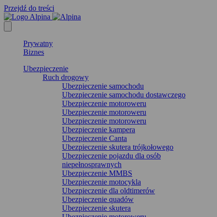
Przejdź do treści
Prywatny
Biznes
Ubezpieczenie
Ruch drogowy
Ubezpieczenie samochodu
Ubezpieczenie samochodu dostawczego
Ubezpieczenie motoroweru
Ubezpieczenie motoroweru
Ubezpieczenie motoroweru
Ubezpieczenie kampera
Ubezpieczenie Canta
Ubezpieczenie skutera trójkołowego
Ubezpieczenie pojazdu dla osób
niepełnosprawnych
Ubezpieczenie MMBS
Ubezpieczenie motocykla
Ubezpieczenie dla oldtimerów
Ubezpieczenie quadów
Ubezpieczenie skutera
Ubezpieczenie motoroweru