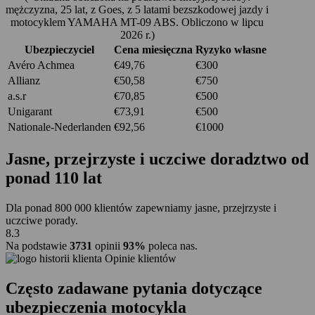
mężczyzna, 25 lat, z Goes, z 5 latami bezszkodowej jazdy i
motocyklem YAMAHA MT-09 ABS. Obliczono w lipcu
2026 r.)
Ubezpieczyciel
Cena miesięczna
Ryzyko własne
Avéro Achmea
€49,76
€300
Allianz
€50,58
€750
a.s.r
€70,85
€500
Unigarant
€73,91
€500
Nationale-Nederlanden
€92,56
€1000
Jasne, przejrzyste i uczciwe doradztwo
od
ponad 110 lat
Dla ponad 800 000 klientów zapewniamy jasne, przejrzyste i
uczciwe porady.
8.3
Na podstawie
3731
opinii
93%
poleca nas.
Opinie klientów
Często zadawane pytania
dotyczące
ubezpieczenia motocykla