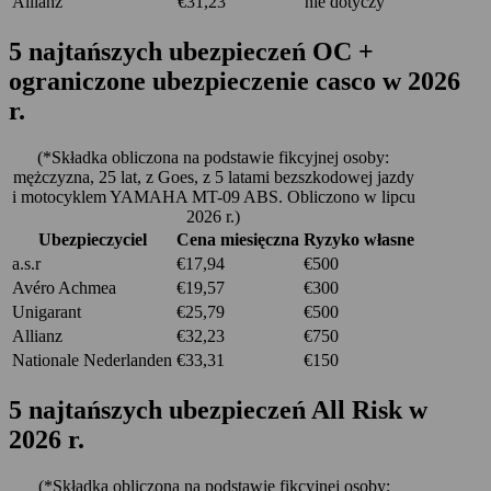
Allianz
€31,23
nie dotyczy
5
najtańszych
ubezpieczeń OC +
ograniczone ubezpieczenie casco w 2026
r.
(*Składka obliczona na podstawie fikcyjnej osoby:
mężczyzna, 25 lat, z Goes, z 5 latami bezszkodowej jazdy
i motocyklem YAMAHA MT-09 ABS. Obliczono w lipcu
2026 r.)
Ubezpieczyciel
Cena miesięczna
Ryzyko własne
a.s.r
€17,94
€500
Avéro Achmea
€19,57
€300
Unigarant
€25,79
€500
Allianz
€32,23
€750
Nationale Nederlanden
€33,31
€150
5
najtańszych
ubezpieczeń All Risk w
2026 r.
(*Składka obliczona na podstawie fikcyjnej osoby: