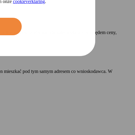
in onze
cookieverklaring
.
ziu online możesz porównać ubezpieczenia pod względem ceny,
ien mieszkać pod tym samym adresem co wnioskodawca. W