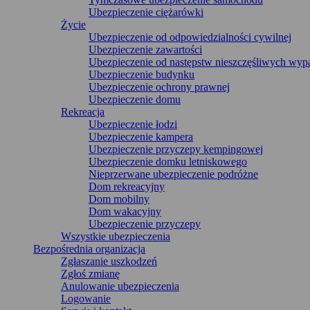
Ubezpieczenie ciężarówki
Życie
Ubezpieczenie od odpowiedzialności cywilnej
Ubezpieczenie zawartości
Ubezpieczenie od następstw nieszczęśliwych wy
Ubezpieczenie budynku
Ubezpieczenie ochrony prawnej
Ubezpieczenie domu
Rekreacja
Ubezpieczenie łodzi
Ubezpieczenie kampera
Ubezpieczenie przyczepy kempingowej
Ubezpieczenie domku letniskowego
Nieprzerwane ubezpieczenie podróżne
Dom rekreacyjny
Dom mobilny
Dom wakacyjny
Ubezpieczenie przyczepy
Wszystkie ubezpieczenia
Bezpośrednia organizacja
Zgłaszanie uszkodzeń
Zgłoś zmianę
Anulowanie ubezpieczenia
Logowanie