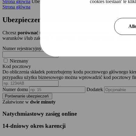
cookies toestaan' te kl
Strona główna
Ubezpieczenie motoroweru
Strona główna
Ubezpieczenie motoroweru
All
Chcesz
porównać ubezpieczenie motoroweru
online? W takim razi
warunków i/lub zakresu w ciągu kilku minut i natychmiast wykupić ube
Numer rejestracyjny
Nieznany
Kod pocztowy
Do obliczenia składek potrzebujemy kodu pocztowego głównego ki
przypadku użytku biznesowego można wprowadzić kod pocztowy fi
Numer domu
Dodatek
Porównanie ubezpieczeń
Załatwione w
dwie minuty
Natychmiastowy zasięg online
14-dniowy okres karencji