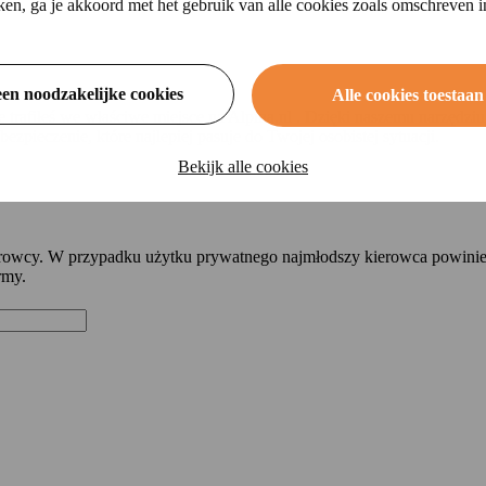
ikken, ga je akkoord met het gebruik van alle cookies zoals omschreven 
een noodzakelijke cookies
Alle cookies toestaan
e trafiłeś we właściwe miejsce na Alpina.nl . Dzięki naszemu narzęd
zpieczenie, które najlepiej pasuje do Twojej osobistej sytuacji.
Bekijk alle cookies
erowcy. W przypadku użytku prywatnego najmłodszy kierowca powin
rmy.