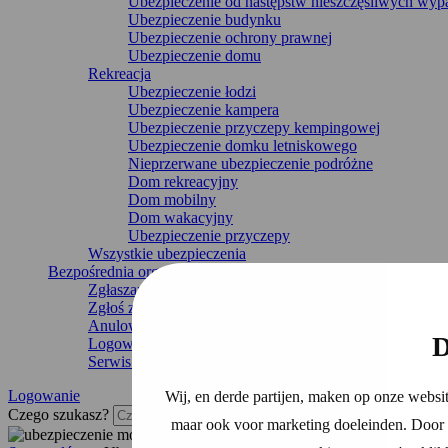
Ubezpieczenie od następstw nieszczęśliwych wy
Ubezpieczenie budynku
Ubezpieczenie ochrony prawnej
Ubezpieczenie domu
Rekreacja
Ubezpieczenie łodzi
Ubezpieczenie kampera
Ubezpieczenie przyczepy kempingowej
Ubezpieczenie domku letniskowego
Nieprzerwane ubezpieczenie podróżne
Dom rekreacyjny
Dom mobilny
Dom wakacyjny
Ubezpieczenie przyczepy
Wszystkie ubezpieczenia
Bezpośrednia organizacja
Zgłaszanie uszkodzeń
Zgłoś zmianę
Anulowanie ubezpieczenia
D
Logowanie
Serwis i kontakt
Logowanie
Wij, en derde partijen, maken op onze websit
Czego szukasz?
maar ook voor marketing doeleinden. Door o