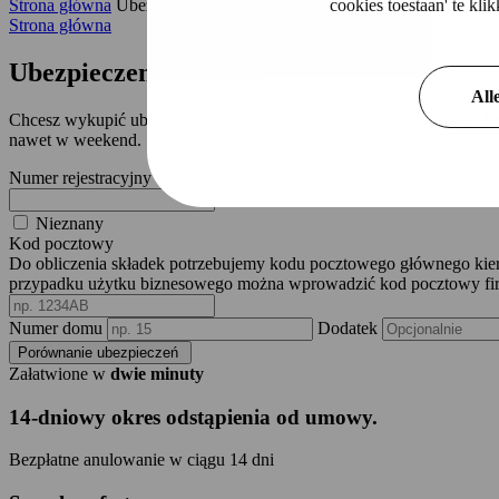
cookies toestaan' te kl
Strona główna
Ubezpieczenie motoroweru
Strona główna
Ubezpieczenie skutera
All
Chcesz wykupić ubezpieczenie skutera? Możesz to zrobić szybko i ł
nawet w weekend.
Numer rejestracyjny
Nieznany
Kod pocztowy
Do obliczenia składek potrzebujemy kodu pocztowego głównego ki
przypadku użytku biznesowego można wprowadzić kod pocztowy fi
Numer domu
Dodatek
Porównanie ubezpieczeń
Załatwione w
dwie minuty
14-dniowy okres odstąpienia od umowy
.
Bezpłatne anulowanie w ciągu 14 dni