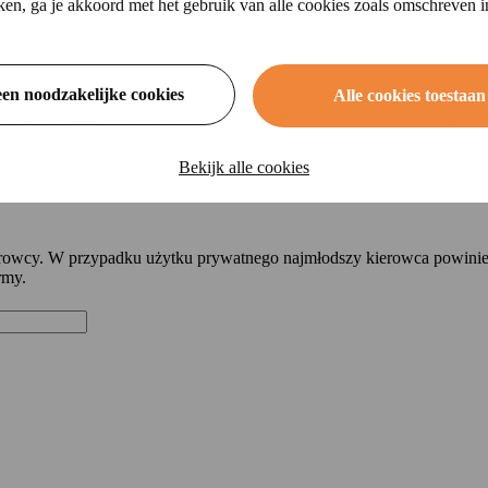
ikken, ga je akkoord met het gebruik van alle cookies zoals omschreven 
een noodzakelijke cookies
Alle cookies toestaan
atwo online. W większości przypadków otrzymasz natychmiastową ochr
Bekijk alle cookies
erowcy. W przypadku użytku prywatnego najmłodszy kierowca powin
rmy.