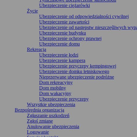
Ubezpieczenie ciężarówki
Życie
Ubezpieczenie od odpowiedzialności cywilnej
Ubezpieczenie zawartości
Ubezpieczenie od następstw nieszczęśliwych wy
Ubezpieczenie budynku
Ubezpieczenie ochrony prawnej
Ubezpieczenie domu
Rekreacja
Ubezpieczenie łodzi
Ubezpieczenie kampera
Ubezpieczenie przyczepy kempingowej
Ubezpieczenie domku letniskowego
Nieprzerwane ubezpieczenie podróżne
Dom rekreacyjny
Dom mobilny
Dom wakacyjny
Ubezpieczenie przyczepy
Wszystkie ubezpieczenia
Bezpośrednia organizacja
Zgłaszanie uszkodzeń
Zgłoś zmianę
Anulowanie ubezpieczenia
Logowanie