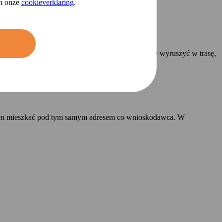
in onze
cookieverklaring
.
onę ubezpieczeniową i będziesz mógł bezpiecznie wyruszyć w trasę,
ien mieszkać pod tym samym adresem co wnioskodawca. W