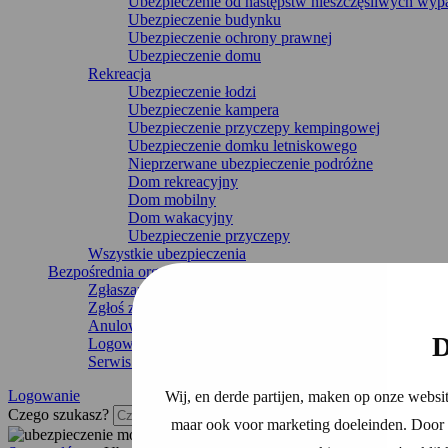
Ubezpieczenie od następstw nieszczęśliwych wy
Ubezpieczenie budynku
Ubezpieczenie ochrony prawnej
Ubezpieczenie domu
Rekreacja
Ubezpieczenie łodzi
Ubezpieczenie kampera
Ubezpieczenie przyczepy kempingowej
Ubezpieczenie domku letniskowego
Nieprzerwane ubezpieczenie podróżne
Dom rekreacyjny
Dom mobilny
Dom wakacyjny
Ubezpieczenie przyczepy
Wszystkie ubezpieczenia
Bezpośrednia organizacja
Zgłaszanie uszkodzeń
Zgłoś zmianę
Anulowanie ubezpieczenia
D
Logowanie
Serwis i kontakt
Logowanie
Wij, en derde partijen, maken op onze websit
Czego szukasz?
maar ook voor marketing doeleinden. Door o