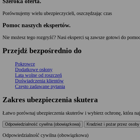
Szeroka oferta
.
Porównujemy wielu ubezpieczycieli, oszczędzając czas
Pomoc naszych ekspertów
.
Nie możesz tego rozgryźć? Nasi eksperci są zawsze gotowi do pomo
Przejdź
bezpośrednio
do
Pokrowce
Dodatkowe osłony
Lata wolne od roszczeń
Doświadczenia klientów
Często zadawane pytania
Zakres ubezpieczenia skutera
Łatwo porównaj ubezpieczenia skuterów i wybierz ochronę, która n
Odpowiedzialność cywilna (obowiązkowa)
Kradzież i pożar przez osoby 
Odpowiedzialność cywilna (obowiązkowa)