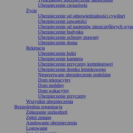
Ubezpieczenie ciężarówki
Życie
Ubezpieczenie od odpowiedzialności cywilnej
Ubezpieczenie zawartości
Ubezpieczenie od następstw nieszczęśliwych wy
Ubezpieczenie budynku
Ubezpieczenie ochrony prawnej
Ubezpieczenie domu
Rekreacja
Ubezpieczenie łodzi
Ubezpieczenie kampera
Ubezpieczenie przyczepy kempingowej
Ubezpieczenie domku letniskowego
Nieprzerwane ubezpieczenie podróżne
Dom rekreacyjny
Dom mobilny
Dom wakacyjny
Ubezpieczenie przyczepy
Wszystkie ubezpieczenia
Bezpośrednia organizacja
Zgłaszanie uszkodzeń
Zgłoś zmianę
Anulowanie ubezpieczenia
Logowanie