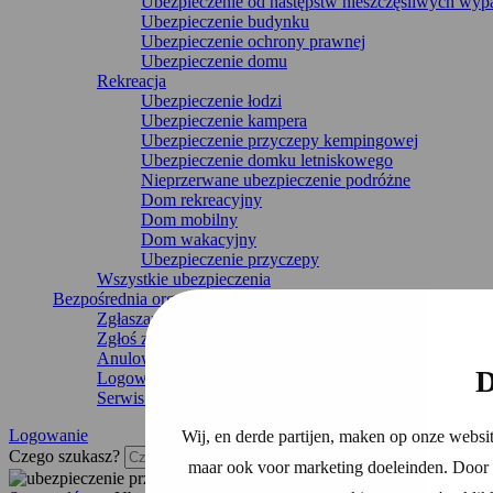
Ubezpieczenie od następstw nieszczęśliwych wy
Ubezpieczenie budynku
Ubezpieczenie ochrony prawnej
Ubezpieczenie domu
Rekreacja
Ubezpieczenie łodzi
Ubezpieczenie kampera
Ubezpieczenie przyczepy kempingowej
Ubezpieczenie domku letniskowego
Nieprzerwane ubezpieczenie podróżne
Dom rekreacyjny
Dom mobilny
Dom wakacyjny
Ubezpieczenie przyczepy
Wszystkie ubezpieczenia
Bezpośrednia organizacja
Zgłaszanie uszkodzeń
Zgłoś zmianę
Anulowanie ubezpieczenia
D
Logowanie
Serwis i kontakt
Logowanie
Wij, en derde partijen, maken op onze websit
Czego szukasz?
maar ook voor marketing doeleinden. Door o