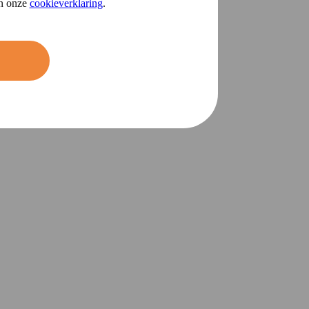
in onze
cookieverklaring
.