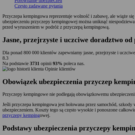
Porównanie ubezpieczeń
Często zadawane pytania
Przyczepa kempingowa reprezentuje wolność i zabawę, ale wiąże si
ubezpieczeniu przyczepy kempingowej można uniknąć niespodziewani
przed wyruszeniem w podróż z przyczepą kempingową.
Jasne, przejrzyste i uczciwe doradztwo
od 
Dla ponad 800 000 klientów zapewniamy jasne, przejrzyste i uczciwe
8.3
Na podstawie
3731
opinii
93%
poleca nas.
Opinie klientów
Obowiązek ubezpieczenia przyczep kemp
Przyczepy kempingowe nie podlegają obowiązkowemu ubezpieczeniu w
Jeśli przyczepa kempingowa jest holowana przez samochód, szkody
ubezpieczeniem. Koszty tego są często wysokie i ponoszone całkowi
przyczepy kemping
owej.
Podstawy ubezpieczenia przyczepy kempi