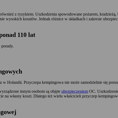
ę również z ryzykiem. Uszkodzenia spowodowane pożarem, kradzieżą,
e wysokich kosztów. Jednak różnice w składkach i zakresie ubezpiec
ponad 110 lat
 porady.
ingowych
 Holandii. Przyczepa kempingowa nie może samodzielnie się porusza
 wyrządzone innym osobom są objęte
ubezpieczeniem
OC. Uszkodzenie 
cie na własny koszt. Dlatego też wielu właścicieli przyczep kempingo
ngowej