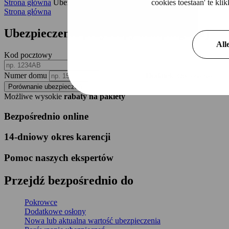
cookies toestaan' te kl
Strona główna
Ubezpieczenie przyczepy kempingowej
Strona główna
Ubezpieczenie
przyczepy kempingowej
All
Kod pocztowy
Numer domu
Dodatek
Porównanie ubezpieczeń
Możliwe wysokie
rabaty na pakiety
Bezpośrednio online
14-dniowy okres karencji
Pomoc naszych ekspertów
Przejdź
bezpośrednio
do
Pokrowce
Dodatkowe osłony
Nowa lub aktualna wartość ubezpieczenia