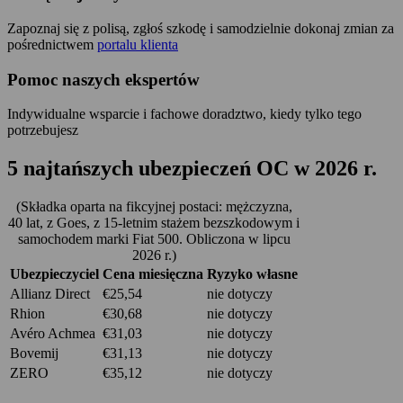
Zapoznaj się z polisą, zgłoś szkodę i samodzielnie dokonaj zmian za
pośrednictwem
portalu klienta
Pomoc naszych ekspertów
Indywidualne wsparcie i fachowe doradztwo, kiedy tylko tego
potrzebujesz
5
najtańszych
ubezpieczeń OC w 2026 r.
(Składka oparta na fikcyjnej postaci: mężczyzna,
40 lat, z Goes, z 15-letnim stażem bezszkodowym i
samochodem marki Fiat 500. Obliczona w lipcu
2026 r.)
Ubezpieczyciel
Cena miesięczna
Ryzyko własne
Allianz Direct
€25,54
nie dotyczy
Rhion
€30,68
nie dotyczy
Avéro Achmea
€31,03
nie dotyczy
Bovemij
€31,13
nie dotyczy
ZERO
€35,12
nie dotyczy