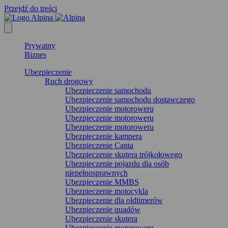
Przejdź do treści
Prywatny
Biznes
Ubezpieczenie
Ruch drogowy
Ubezpieczenie samochodu
Ubezpieczenie samochodu dostawczego
Ubezpieczenie motoroweru
Ubezpieczenie motoroweru
Ubezpieczenie motoroweru
Ubezpieczenie kampera
Ubezpieczenie Canta
Ubezpieczenie skutera trójkołowego
Ubezpieczenie pojazdu dla osób
niepełnosprawnych
Ubezpieczenie MMBS
Ubezpieczenie motocykla
Ubezpieczenie dla oldtimerów
Ubezpieczenie quadów
Ubezpieczenie skutera
Ubezpieczenie motoroweru