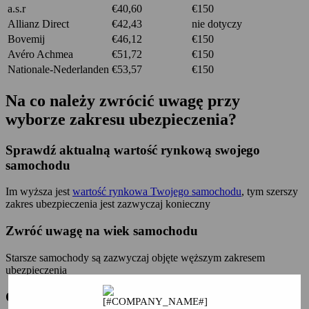
a.s.r
€40,60
€150
Allianz Direct
€42,43
nie dotyczy
Bovemij
€46,12
€150
Avéro Achmea
€51,72
€150
Nationale-Nederlanden
€53,57
€150
Na co należy zwrócić uwagę przy
wyborze zakresu ubezpieczenia?
Sprawdź aktualną wartość rynkową swojego
samochodu
Im wyższa jest
wartość rynkowa Twojego samochodu
, tym szerszy
zakres ubezpieczenia jest zazwyczaj konieczny
Zwróć uwagę na wiek samochodu
Starsze samochody są zazwyczaj objęte węższym zakresem
ubezpieczenia
Oceń zastosowanie i ryzyko