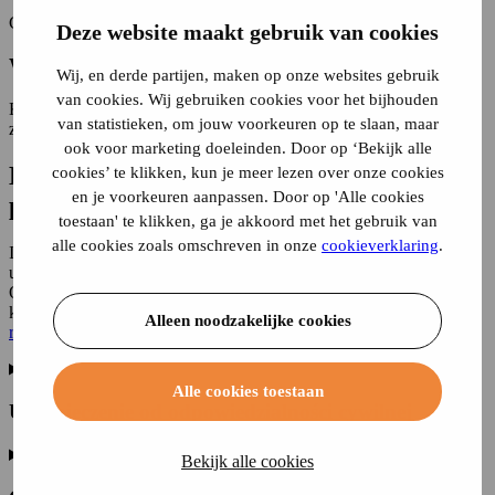
Częste jazdy zwiększają ryzyko uszkodzeń
Deze website maakt gebruik van cookies
Weź pod uwagę swoją sytuację finansową
Wij, en derde partijen, maken op onze websites gebruik
van cookies. Wij gebruiken cookies voor het bijhouden
Kto chce mieć większą pewność, często decyduje się na szerszy
van statistieken, om jouw voorkeuren op te slaan, maar
zakres ubezpieczenia
ook voor marketing doeleinden. Door op ‘Bekijk alle
Które ubezpieczenie samochodu najlepiej
cookies’ te klikken, kun je meer lezen over onze cookies
en je voorkeuren aanpassen. Door op 'Alle cookies
pasuje do Twojej sytuacji?
toestaan' te klikken, ga je akkoord met het gebruik van
alle cookies zoals omschreven in onze
cookieverklaring
.
Istnieją trzy rodzaje ubezpieczeń: OC, OC z ograniczonym
ubezpieczeniem kasko oraz ubezpieczenie od wszystkich ryzyk.
Odpowiednie ubezpieczenie samochodu wybiera się na podstawie
kilku ważnych czynników. To właśnie one decydują o tym,
który
Alleen noodzakelijke cookies
rodzaj ubezpieczenia najlepiej pasuje do Twojej sytuacji
.
Alle cookies toestaan
Ubezpieczenie od odpowiedzialności cywilnej
Bekijk alle cookies