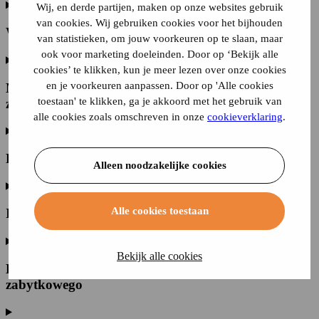
Wij, en derde partijen, maken op onze websites gebruik
van cookies. Wij gebruiken cookies voor het bijhouden
Warunki ubezpieczenia samochodu zabytkowego
van statistieken, om jouw voorkeuren op te slaan, maar
ook voor marketing doeleinden. Door op ‘Bekijk alle
cookies’ te klikken, kun je meer lezen over onze cookies
en je voorkeuren aanpassen. Door op 'Alle cookies
Możliwe zakresy ubezpieczenia samochodu
toestaan' te klikken, ga je akkoord met het gebruik van
zabytkowego
alle cookies zoals omschreven in onze
cookieverklaring
.
Porównaj ubezpieczenie samochodu zabytkowego
Alleen noodzakelijke cookies
Alle cookies toestaan
Inne ubezpieczenia dla osób starszych
Bekijk alle cookies
Brak lat bez roszczeń w przypadku samochodu
zabytkowego