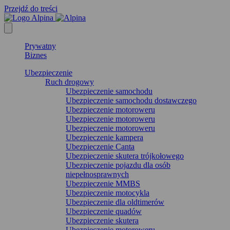
Przejdź do treści
Prywatny
Biznes
Ubezpieczenie
Ruch drogowy
Ubezpieczenie samochodu
Ubezpieczenie samochodu dostawczego
Ubezpieczenie motoroweru
Ubezpieczenie motoroweru
Ubezpieczenie motoroweru
Ubezpieczenie kampera
Ubezpieczenie Canta
Ubezpieczenie skutera trójkołowego
Ubezpieczenie pojazdu dla osób
niepełnosprawnych
Ubezpieczenie MMBS
Ubezpieczenie motocykla
Ubezpieczenie dla oldtimerów
Ubezpieczenie quadów
Ubezpieczenie skutera
Ubezpieczenie motoroweru