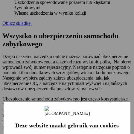
Uszkodzenia spowodowane pożarem lub klęskami
żywiołowymi
Własne uszkodzenia w wyniku kolizji
Oblicz składkę
Wszystko o ubezpieczeniu samochodu
zabytkowego
Dzięki naszemu narzędziu online możesz porównać ubezpieczenie
samochodu zabytkowego, a także od razu wykupić polisę. Najpierw
wprowadź swój numer rejestracyjny. Następnie narzędzie poprosi o
podanie kilku dodatkowych szczegółów, wieku i kodu pocztowego.
Następnie wybierz żądany zakres ubezpieczenia, taki jak
ubezpieczenie OC, a narzędzie natychmiast wyświetli najtańszych
dostawców ubezpieczeń dla pojazdów zabytkowych.
Ubezpieczenie samochodu zabytkowego jest często korzystniejsze
niż zwykłe ubezpieczenie samochodu. Dzieje się tak nie dlatego, że
samochody zabytkowe są bezpieczniejsze, ale dlatego, że
właściciele zwykle traktują swoje klasyczne samochody z większą
ostrożnością i zwykle używają ich tylko rekreacyjnie. Ponadto
Deze website maakt gebruik van cookies
każdego roku można przejechać maksymalną liczbę kilometrów.