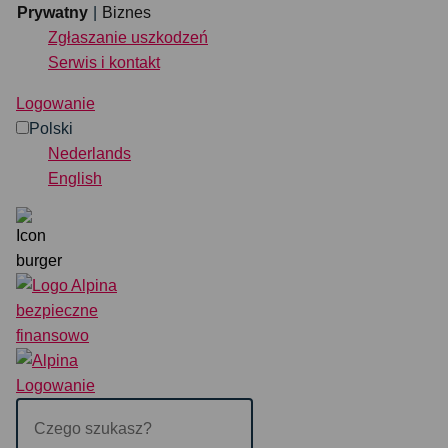
Przejdź do treści
Prywatny
Biznes
Zgłaszanie uszkodzeń
Serwis i kontakt
Prywatny
Biznes
Logowanie
Polski
Ubezpieczenie
Nederlands
English
Bezpośrednia organizacja
Zgłaszanie uszkodzeń
Serwis i kontakt
Wyszukiwanie
Logowanie
POLSKI
NEDERLANDS
EN
Logowanie
Czego
szukasz?