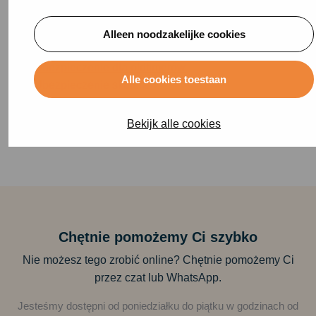
Ubezpieczenie zawartości
Ubezpieczenie pojazdu dla osób niepełnosprawnych
Alleen noodzakelijke cookies
Ubezpieczenie motocykla
Ubezpieczenie dla oldtimerów
Alle cookies toestaan
Ubezpieczenie skutera
Ubezpieczenie quadów
Ubezpieczenie tymczasowe
Bekijk alle cookies
Chętnie pomożemy Ci szybko
Nie możesz tego zrobić online? Chętnie pomożemy Ci
przez czat lub WhatsApp.
Jesteśmy dostępni od poniedziałku do piątku w godzinach od