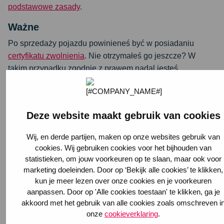
podstawowe zasady
.
Ważne
Po sprzedaży pojazdu powinieneś być w posiadaniu
certyfikatu zwolnienia
. Nie otrzymałeś go jeszcze? W
takim przypadku zgodnie z prawem nadal jesteś
właścicielem pojazdu i nadal masz obowiązek
ubezpieczenia.
Masz jeszcze jakieś pytania? Zapoznaj się z najczęściej
Deze website maakt gebruik van cookies
zadawanymi pytaniami. Poniżej znajdują się najczęściej
Wij, en derde partijen, maken op onze websites gebruik van
zadawane pytania dotyczące każdego produktu. Nie
cookies. Wij gebruiken cookies voor het bijhouden van
możesz znaleźć odpowiedzi? Skontaktuj się z nami przez
statistieken, om jouw voorkeuren op te slaan, maar ook voor
czat, WhatsApp lub Messenger
.
marketing doeleinden. Door op ‘Bekijk alle cookies’ te klikken,
kun je meer lezen over onze cookies en je voorkeuren
Ubezpieczenie od odpowiedzialności cywilnej
aanpassen. Door op 'Alle cookies toestaan' te klikken, ga je
Ubezpieczenie samochodu
akkoord met het gebruik van alle cookies zoals omschreven i
Ubezpieczenie samochodu dostawczego
onze
cookieverklaring
.
Ubezpieczenie kampera