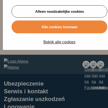
Nie możesz tego zrobić online? Chętnie pomożemy Ci
przez czat lub WhatsApp.
Alleen noodzakelijke cookies
Jesteśmy dostępni od poniedziałku do piątku w godzinach od
8:00 do 18:00.
Alle cookies toestaan
Skontaktuj się z nami
Bekijk alle cookies
Ubezpieczenie
Serwis i kontakt
Zgłaszanie uszkodzeń
Logowanie