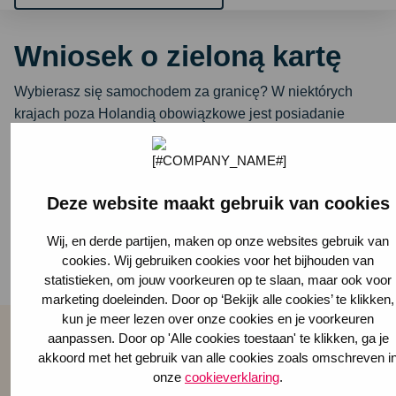
Wniosek o zieloną kartę
Wybierasz się samochodem za granicę? W niektórych
krajach poza Holandią obowiązkowe jest posiadanie
ważnej zielonej karty. Możesz ją łatwo i szybko zamówić
za pośrednictwem naszego portalu internetowego. Zaloguj
się, wykonaj kolejne kroki i otrzymaj zieloną kartę w formie
cyfrowej.
Deze website maakt gebruik van cookies
Wij, en derde partijen, maken op onze websites gebruik van
Zamów zieloną kartę w portalu internetowym
cookies. Wij gebruiken cookies voor het bijhouden van
statistieken, om jouw voorkeuren op te slaan, maar ook voor
marketing doeleinden. Door op ‘Bekijk alle cookies’ te klikken,
kun je meer lezen over onze cookies en je voorkeuren
aanpassen. Door op 'Alle cookies toestaan' te klikken, ga je
akkoord met het gebruik van alle cookies zoals omschreven i
Chętnie pomożemy Ci szybko
onze
cookieverklaring
.