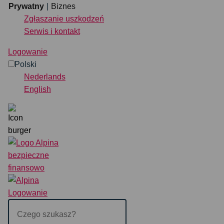
Przejdź do treści
Prywatny
Biznes
Zgłaszanie uszkodzeń
Serwis i kontakt
Prywatny
Biznes
Logowanie
Polski
Ubezpieczenie
Nederlands
English
Bezpośrednia organizacja
Zgłaszanie uszkodzeń
Serwis i kontakt
Wyszukiwanie
Logowanie
POLSKI
NEDERLANDS
EN
Logowanie
Czego
szukasz?