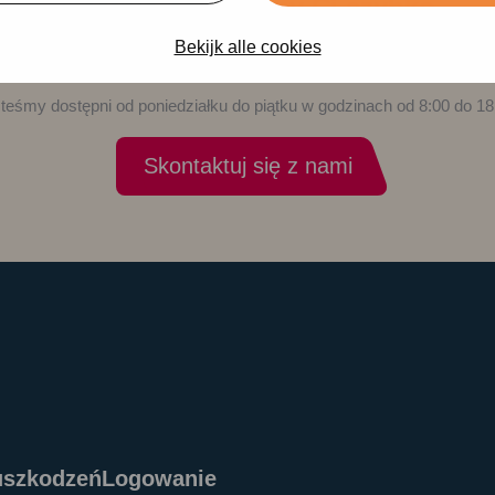
Chętnie pomożemy Ci szybko
Bekijk alle cookies
go zrobić online? Chętnie pomożemy Ci przez czat
teśmy dostępni od poniedziałku do piątku w godzinach od 8:00 do 18
Skontaktuj się z nami
uszkodzeń
Logowanie