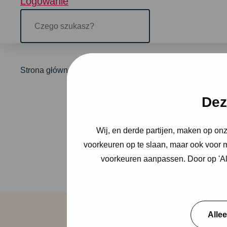
Logowanie
Czego
szukasz?
Strona główna
Zzp
prośba o wycenę
Dez
Poproś o
Wij, en derde partijen, maken op on
wypadek 
voorkeuren op te slaan, maar ook voor m
voorkeuren aanpassen. Door op 'All
Alle