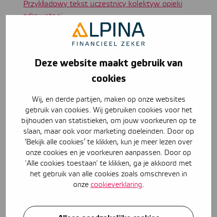
Przykładowy tekst uczestnicy kolektyw opieki
zdrowotnej
Przykładowy tekst nieuczestniczący kolektyw opieki
zdrowotnej
Przykładowy ogólny tekst dotyczący opieki
Deze website maakt gebruik van
zdrowotnej
Przykładowy tekst Składki na opiekę zdrowotną są
cookies
znane
Wij, en derde partijen, maken op onze websites
Wskazówki dotyczące wyboru odpowiedniego
gebruik van cookies. Wij gebruiken cookies voor het
ubezpieczenia zdrowotnego
bijhouden van statistieken, om jouw voorkeuren op te
slaan, maar ook voor marketing doeleinden. Door op
Mierniki wartości
‘Bekijk alle cookies’ te klikken, kun je meer lezen over
onze cookies en je voorkeuren aanpassen. Door op
Przebudowa miernika wartości
'Alle cookies toestaan' te klikken, ga je akkoord met
Miernik wartości treści
het gebruik van alle cookies zoals omschreven in
onze
cookieverklaring
.
Formy Vereende
Link do innych
formularzy Vereende, takich jak warunki