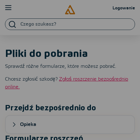
Przejdź do treści
Logowanie
Czego
Prywatny
Biznes
szukasz?
Ubezpieczenie
Pliki do pobrania
Bezpośrednia organizacja
Sprawdź różne formularze, które możesz pobrać.
Zgłaszanie uszkodzeń
Chcesz zgłosić szkodę?
Zgłoś roszczenie bezpośrednio
online.
Serwis i kontakt
Wyszukiwanie
Logowanie
PL
NL
EN
Przejdź bezpośrednio do
Opieka
Formularze roszczeń