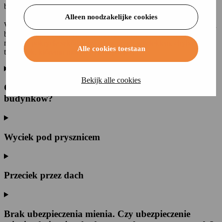
bezpośrednimi zagrożeniami.
Alleen noodzakelijke cookies
Wykupujesz
ubezpieczenie budynków
, aby chronić swój dom przed
bezpośrednimi zagrożeniami. Ubezpieczenie budynków zapewnia
również pokrycie szkód spowodowanych wyciekiem, chyba że jest
Alle cookies toestaan
to wyciek, któremu można było zapobiec.
Bekijk alle cookies
Czy przeciekanie dachu jest objęte ubezpieczeniem
budynków?
Wyciek pod prysznicem
Przeciek przez dach
Brak ubezpieczenia mienia. Czy ubezpieczenie