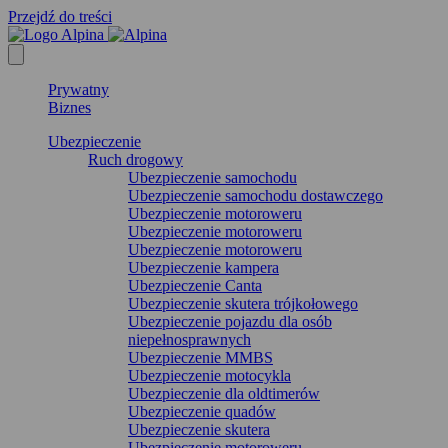
Przejdź do treści
Prywatny
Biznes
Ubezpieczenie
Ruch drogowy
Ubezpieczenie samochodu
Ubezpieczenie samochodu dostawczego
Ubezpieczenie motoroweru
Ubezpieczenie motoroweru
Ubezpieczenie motoroweru
Ubezpieczenie kampera
Ubezpieczenie Canta
Ubezpieczenie skutera trójkołowego
Ubezpieczenie pojazdu dla osób
niepełnosprawnych
Ubezpieczenie MMBS
Ubezpieczenie motocykla
Ubezpieczenie dla oldtimerów
Ubezpieczenie quadów
Ubezpieczenie skutera
Ubezpieczenie motoroweru