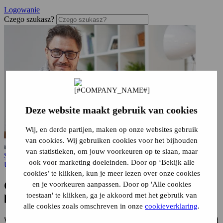
Logowanie
Czego szukasz?
Deze website maakt gebruik van cookies
Wij, en derde partijen, maken op onze websites gebruik
van cookies. Wij gebruiken cookies voor het bijhouden
van statistieken, om jouw voorkeuren op te slaan, maar
Strona główna
Ubezpieczenie budynku
Wyciek
ook voor marketing doeleinden. Door op ‘Bekijk alle
Ubezpieczenie budynku
cookies’ te klikken, kun je meer lezen over onze cookies
Czy
wyciek
jest
objęty
ubezpieczeniem
en je voorkeuren aanpassen. Door op 'Alle cookies
toestaan' te klikken, ga je akkoord met het gebruik van
budynku?
alle cookies zoals omschreven in onze
cookieverklaring
.
Wykupujesz ubezpieczenie budynków, aby chronić swój
dom
przed