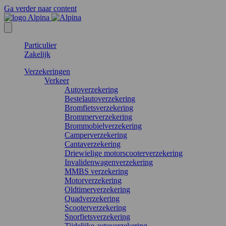
Ga verder naar content
Particulier
Zakelijk
Verzekeringen
Verkeer
Autoverzekering
Bestelautoverzekering
Bromfietsverzekering
Brommerverzekering
Brommobielverzekering
Camperverzekering
Cantaverzekering
Driewielige motorscooterverzekering
Invalidenwagenverzekering
MMBS verzekering
Motorverzekering
Oldtimerverzekering
Quadverzekering
Scooterverzekering
Snorfietsverzekering
Tijdelijke autoverzekering