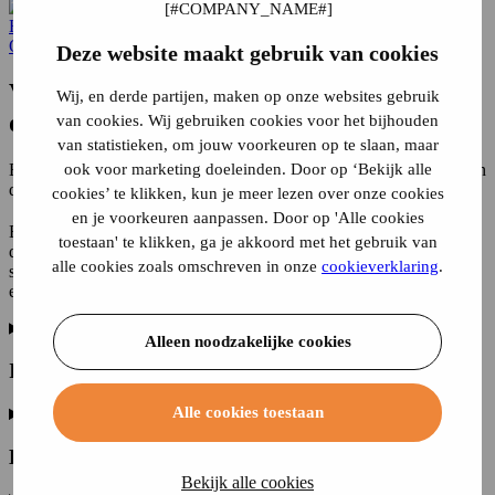
Home
Opstalverzekering
Lekkage
Opstalverzekering
Deze website maakt gebruik van cookies
Valt
lekkage
onder de
dekking
van de
Wij, en derde partijen, maken op onze websites gebruik
opstalverzekering?
van cookies. Wij gebruiken cookies voor het bijhouden
van statistieken, om jouw voorkeuren op te slaan, maar
ook voor marketing doeleinden. Door op ‘Bekijk alle
Een opstalverzekering sluit je af om jouw
huis te beschermen
tegen
dreigende gevaren.
cookies’ te klikken, kun je meer lezen over onze cookies
en je voorkeuren aanpassen. Door op 'Alle cookies
Een
opstalverzekering
sluit je af om jouw huis te beschermen tegen
toestaan' te klikken, ga je akkoord met het gebruik van
dreigende gevaren. Een opstalverzekering biedt ook dekking voor
alle cookies zoals omschreven in onze
cookieverklaring
.
schade die veroorzaakt wordt door een lekkage, behalve als het om
een lekkage gaat die je had kunnen voorkomen.
Alleen noodzakelijke cookies
Is daklekkage verzekerd op een opstalverzekering?
Alle cookies toestaan
Lekkage door de douche
Bekijk alle cookies