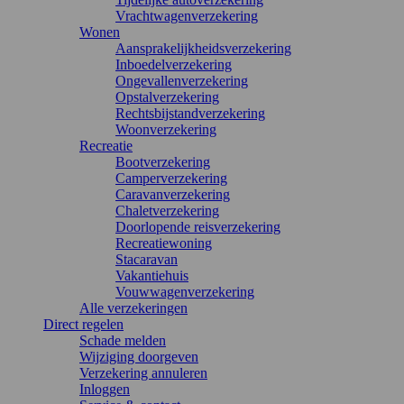
Vrachtwagenverzekering
Wonen
Aansprakelijkheidsverzekering
Inboedelverzekering
Ongevallenverzekering
Opstalverzekering
Rechtsbijstandverzekering
Woonverzekering
Recreatie
Bootverzekering
Camperverzekering
Caravanverzekering
Chaletverzekering
Doorlopende reisverzekering
Recreatiewoning
Stacaravan
Vakantiehuis
Vouwwagenverzekering
Alle verzekeringen
Direct regelen
Schade melden
Wijziging doorgeven
Verzekering annuleren
Inloggen