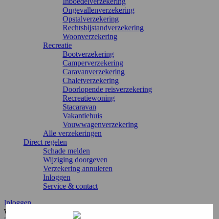
Inboedelverzekering
Ongevallenverzekering
Opstalverzekering
Rechtsbijstandverzekering
Woonverzekering
Recreatie
Bootverzekering
Camperverzekering
Caravanverzekering
Chaletverzekering
Doorlopende reisverzekering
Recreatiewoning
Stacaravan
Vakantiehuis
Vouwwagenverzekering
Alle verzekeringen
Direct regelen
Schade melden
Wijziging doorgeven
Verzekering annuleren
Inloggen
Service & contact
Inloggen
Waar ben je naar op zoek?