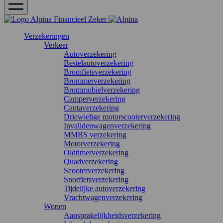
Verzekeringen
Verkeer
Autoverzekering
Bestelautoverzekering
Bromfietsverzekering
Brommerverzekering
Brommobielverzekering
Camperverzekering
Cantaverzekering
Driewielige motorscooterverzekering
Invalidenwagenverzekering
MMBS verzekering
Motorverzekering
Oldtimerverzekering
Quadverzekering
Scooterverzekering
Snorfietsverzekering
Tijdelijke autoverzekering
Vrachtwagenverzekering
Wonen
Aansprakelijkheidsverzekering