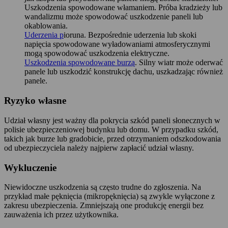
Uszkodzenia spowodowane włamaniem. Próba kradzieży lub
wandalizmu może spowodować uszkodzenie paneli lub
okablowania.
Uderzenia p
ioruna. Bezpośrednie uderzenia lub skoki
napięcia spowodowane wyładowaniami atmosferycznymi
mogą spowodować uszkodzenia elektryczne.
Uszkodzenia spowodowane burzą
. Silny wiatr może oderwać
panele lub uszkodzić konstrukcję dachu, uszkadzając również
panele.
Ryzyko własne
Udział własny jest ważny dla pokrycia szkód paneli słonecznych w
polisie ubezpieczeniowej budynku lub domu. W przypadku szkód,
takich jak burze lub gradobicie, przed otrzymaniem odszkodowania
od ubezpieczyciela należy najpierw zapłacić udział własny.
Wykluczenie
Niewidoczne uszkodzenia są często trudne do zgłoszenia. Na
przykład małe pęknięcia (mikropęknięcia) są zwykle wyłączone z
zakresu ubezpieczenia. Zmniejszają one produkcję energii bez
zauważenia ich przez użytkownika.