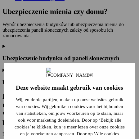
Ubezpieczenie mienia czy domu?
Wybór ubezpieczenia budynków lub ubezpieczenia mienia do
ubezpieczenia paneli słonecznych zależy od sposobu ich
zamocowania.
Ubezpieczenie budynku od paneli słonecznych
Ubezpieczenie zawartości paneli słonecznych
Deze website maakt gebruik van cookies
Różnice w wymaganiach
Wij, en derde partijen, maken op onze websites gebruik
ubezpieczeniowych dla nieruchomości
van cookies. Wij gebruiken cookies voor het bijhouden
wynajmowanych lub zamieszkiwanych
van statistieken, om jouw voorkeuren op te slaan, maar
przez właściciela
ook voor marketing doeleinden. Door op ‘Bekijk alle
cookies’ te klikken, kun je meer lezen over onze cookies
en je voorkeuren aanpassen. Door op 'Alle cookies
Najlepszy sposób ubezpieczenia paneli słonecznych zależy również