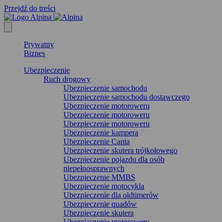
Przejdź do treści
Prywatny
Biznes
Ubezpieczenie
Ruch drogowy
Ubezpieczenie samochodu
Ubezpieczenie samochodu dostawczego
Ubezpieczenie motoroweru
Ubezpieczenie motoroweru
Ubezpieczenie motoroweru
Ubezpieczenie kampera
Ubezpieczenie Canta
Ubezpieczenie skutera trójkołowego
Ubezpieczenie pojazdu dla osób
niepełnosprawnych
Ubezpieczenie MMBS
Ubezpieczenie motocykla
Ubezpieczenie dla oldtimerów
Ubezpieczenie quadów
Ubezpieczenie skutera
Ubezpieczenie motoroweru