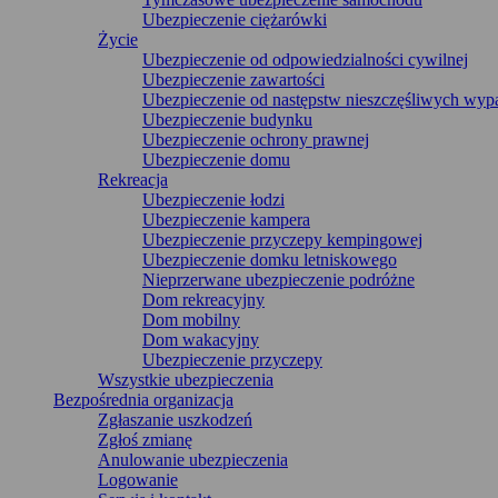
Ubezpieczenie ciężarówki
Życie
Ubezpieczenie od odpowiedzialności cywilnej
Ubezpieczenie zawartości
Ubezpieczenie od następstw nieszczęśliwych wy
Ubezpieczenie budynku
Ubezpieczenie ochrony prawnej
Ubezpieczenie domu
Rekreacja
Ubezpieczenie łodzi
Ubezpieczenie kampera
Ubezpieczenie przyczepy kempingowej
Ubezpieczenie domku letniskowego
Nieprzerwane ubezpieczenie podróżne
Dom rekreacyjny
Dom mobilny
Dom wakacyjny
Ubezpieczenie przyczepy
Wszystkie ubezpieczenia
Bezpośrednia organizacja
Zgłaszanie uszkodzeń
Zgłoś zmianę
Anulowanie ubezpieczenia
Logowanie