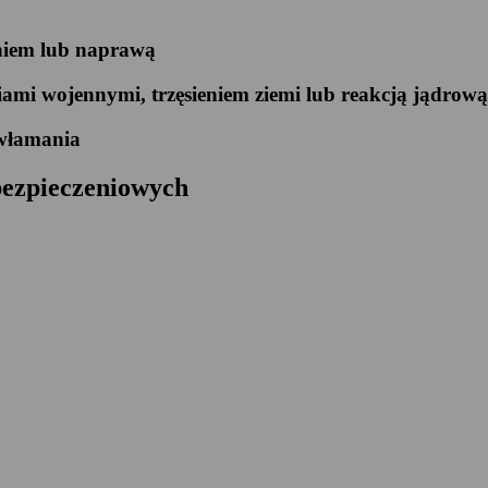
niem lub naprawą
mi wojennymi, trzęsieniem ziemi lub reakcją jądrową
 włamania
bezpieczeniowych