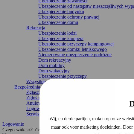
Ubezpieczenie zawartości
Ubezpieczenie od następstw nieszczęśliwych wy
Ubezpieczenie budynku
Ubezpieczenie ochrony prawnej
Ubezpieczenie domu
Rekreacja
Ubezpieczenie łodzi
Ubezpieczenie kampera
Ubezpieczenie przyczepy kempingowej
Ubezpieczenie domku letniskowego
Nieprzerwane ubezpieczenie podróżne
Dom rekreacyjny
Dom mobilny
Dom wakacyjny
Ubezpieczenie przyczepy
Wszystkie ubezpieczenia
Bezpośrednia organizacja
Zgłaszanie uszkodzeń
Zgłoś zmianę
D
Anulowanie ubezpieczenia
Logowanie
Serwis i kontakt
Wij, en derde partijen, maken op onze websit
Logowanie
maar ook voor marketing doeleinden. Door o
Czego szukasz?