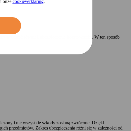
in onze
cookieverklaring
.
leży wykupić również ubezpieczenie kosztowności. W ten sposób
niczony i nie wszystkie szkody zostaną zwrócone. Dzięki
h przedmiotów. Zakres ubezpieczenia różni się w zależności od