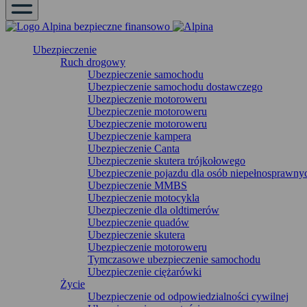
Ubezpieczenie
Ruch drogowy
Ubezpieczenie samochodu
Ubezpieczenie samochodu dostawczego
Ubezpieczenie motoroweru
Ubezpieczenie motoroweru
Ubezpieczenie motoroweru
Ubezpieczenie kampera
Ubezpieczenie Canta
Ubezpieczenie skutera trójkołowego
Ubezpieczenie pojazdu dla osób niepełnosprawny
Ubezpieczenie MMBS
Ubezpieczenie motocykla
Ubezpieczenie dla oldtimerów
Ubezpieczenie quadów
Ubezpieczenie skutera
Ubezpieczenie motoroweru
Tymczasowe ubezpieczenie samochodu
Ubezpieczenie ciężarówki
Życie
Ubezpieczenie od odpowiedzialności cywilnej