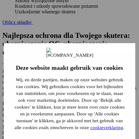
Szkody wyrządzone innym
Kradzież i szkody spowodowane pożarem
Uszkodzenie własnego skutera
Oblicz składkę
Najlepsza ochrona dla Twojego skutera:
ubezpieczenie OC, ubezpieczenie
częściowe lub kompleksowe
To, jaki zakres ubezpieczenia najlepiej pasuje do Twojego skutera,
Deze website maakt gebruik van cookies
zależy od jego wartości oraz sposobu użytkowania. Ubezpieczenie
OC (odpowiedzialności cywilnej) stanowi podstawowy zakres
Wij, en derde partijen, maken op onze websites gebruik
ochrony. Jest ono wymagane przez prawo. Jest to najtańsza opcja,
van cookies. Wij gebruiken cookies voor het bijhouden
ale obejmuje wyłącznie szkody wyrządzone innym osobom podczas
jazdy skuterem.
van statistieken, om jouw voorkeuren op te slaan, maar
ook voor marketing doeleinden. Door op ‘Bekijk alle
Ubezpieczenie częściowe obejmuje ponadto między innymi
cookies’ te klikken, kun je meer lezen over onze cookies
kradzież, pożar i szkody spowodowane burzą, co stanowi dobry
en je voorkeuren aanpassen. Door op 'Alle cookies
kompromis dla większości skuterów. Jeśli posiadasz nowy lub drogi
skuter, najlepszym wyborem jest często
ubezpieczenie od
toestaan' te klikken, ga je akkoord met het gebruik van
wszystkich ryzyk
(pełne), ponieważ pokrywa ono również szkody
alle cookies zoals omschreven in onze
cookieverklaring
.
powstałe na Twoim skuterze, na przykład w wyniku wypadku,
nawet jeśli to Ty ponosisz za nie winę. Dokładnie rozważając swoją