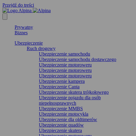
Przejdź do treści
Prywatny
Biznes
Ubezpieczenie
Ruch drogowy
Ubezpieczenie samochodu
Ubezpieczenie samochodu dostawczego
Ubezpieczenie motoroweru
Ubezpieczenie motoroweru
Ubezpieczenie motoroweru
Ubezpieczenie kampera
Ubezpieczenie Canta
Ubezpieczenie skutera trójkołowego
Ubezpieczenie pojazdu dla osób
niepełnosprawnych
Ubezpieczenie MMBS
Ubezpieczenie motocykla
Ubezpieczenie dla oldtimerów
Ubezpieczenie quadów
Ubezpieczenie skutera
Ubezpieczenie motoroweru