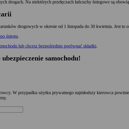
ych drogach. Na niektórych przełęczach łańcuchy śniegowe są obowiąz
arii
runków drogowych w okresie od 1 listopada do 30 kwietnia. Jest to 
 po śniegu
.
amochodu lub chcesz bezpośrednio porównać składki
.
ie ubezpieczenie samochodu!
erowcy. W przypadku użytku prywatnego najmłodszy kierowca powin
rmy.