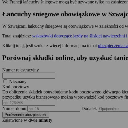
We Francji łańcuchy śniegowe mogą być używane tylko na zaśnieżon
Łańcuchy śniegowe obowiązkowe w Szwajc
W Szwajcarii łańcuchy śniegowe są obowiązkowe w zależności od wa
Tutaj znajdziesz
wskazówki dotyczące jazdy na śliskiej nawierzchni i
Kliknij tutaj, jeśli szukasz więcej informacji na temat
ubezpieczenia s
Porównaj składki online, aby uzyskać tan
Numer rejestracyjny
Nieznany
Kod pocztowy
Do obliczenia składek potrzebujemy kodu pocztowego głównego ki
przypadku użytku biznesowego można wprowadzić kod pocztowy fi
Numer domu
Dodatek
Porównanie ubezpieczeń
Załatwione w
dwie minuty