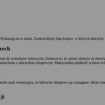
 Wskazują na to znaki. Zamieściliśmy listę krajów, w których łańcuch
zech
ane do warunków zimowych. Oznacza to, że opony zimowe są obowi
 samochodu z łańcuchem śniegowym. Maksymalna prędkość wynosi wów
i
bieski znak wskazujący, że łańcuchy śniegowe są wymagane. Może zna
ji