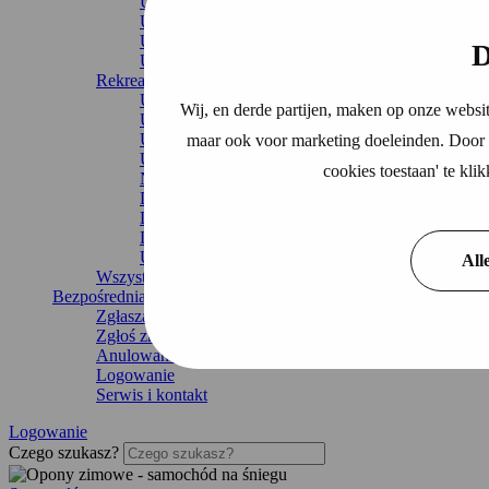
Ubezpieczenie od następstw nieszczęśliwych wy
Ubezpieczenie budynku
Ubezpieczenie ochrony prawnej
D
Ubezpieczenie domu
Rekreacja
Ubezpieczenie łodzi
Wij, en derde partijen, maken op onze websit
Ubezpieczenie kampera
Ubezpieczenie przyczepy kempingowej
maar ook voor marketing doeleinden. Door o
Ubezpieczenie domku letniskowego
cookies toestaan' te kl
Nieprzerwane ubezpieczenie podróżne
Dom rekreacyjny
Dom mobilny
Dom wakacyjny
Ubezpieczenie przyczepy
All
Wszystkie ubezpieczenia
Bezpośrednia organizacja
Zgłaszanie uszkodzeń
Zgłoś zmianę
Anulowanie ubezpieczenia
Logowanie
Serwis i kontakt
Logowanie
Czego szukasz?