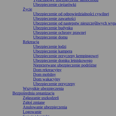
Ubezpieczenie ciężarówki
Życie
Ubezpieczenie od odpowiedzialności cywilnej
Ubezpieczenie zawartości
Ubezpieczenie od następstw nieszczęśliwych wy
Ubezpieczenie budynku
Ubezpieczenie ochrony prawnej
Ubezpieczenie domu
Rekreacja
Ubezpieczenie łodzi
Ubezpieczenie kampera
Ubezpieczenie przyczepy kempingowej
Ubezpieczenie domku letniskowego
Nieprzerwane ubezpieczenie podróżne
Dom rekreacyjny
Dom mobilny
Dom wakacyjny
Ubezpieczenie przyczepy
Wszystkie ubezpieczenia
Bezpośrednia organizacja
Zgłaszanie uszkodzeń
Zgłoś zmianę
Anulowanie ubezpieczenia
Logowanie