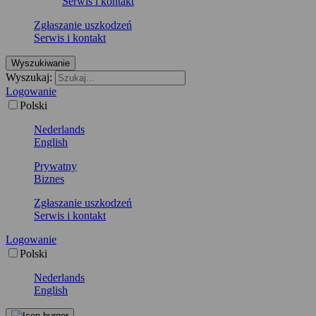
Serwis i kontakt
Zgłaszanie uszkodzeń
Serwis i kontakt
Wyszukiwanie
Wyszukaj:
Logowanie
Polski
Nederlands
English
Prywatny
Biznes
Zgłaszanie uszkodzeń
Serwis i kontakt
Logowanie
Polski
Nederlands
English