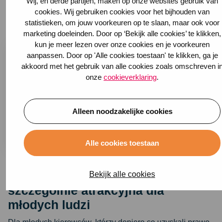
Wij, en derde partijen, maken op onze websites gebruik van
przypadku zgłoszenia roszczenia jest ono również
cookies. Wij gebruiken cookies voor het bijhouden van
rejestrowane w Roy-data.
statistieken, om jouw voorkeuren op te slaan, maar ook voor
marketing doeleinden. Door op ‘Bekijk alle cookies’ te klikken,
kun je meer lezen over onze cookies en je voorkeuren
aanpassen. Door op 'Alle cookies toestaan' te klikken, ga je
akkoord met het gebruik van alle cookies zoals omschreven i
onze
cookieverklaring
.
Alleen noodzakelijke cookies
Alle cookies toestaan
Ochrona bez roszczeń jest
Bekijk alle cookies
szczególnie atrakcyjna dla
młodych ludzi