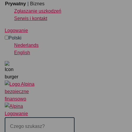
Przejdź do treści
Prywatny
Biznes
Zgłaszanie uszkodzeń
Serwis i kontakt
Prywatny
Biznes
Logowanie
Polski
Ubezpieczenie
Nederlands
English
Bezpośrednia organizacja
Zgłaszanie uszkodzeń
Serwis i kontakt
Wyszukiwanie
Logowanie
POLSKI
NEDERLANDS
EN
Logowanie
Czego
szukasz?