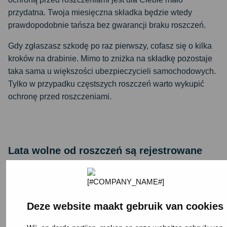
przydatna. Twoja miesięczna składka będzie wtedy
prawdopodobnie tańsza bez gwarancji braku roszczeń.
Gdy zgłaszasz szkodę po raz pierwszy, cofasz się o kilka
kroków na drabinie. Mimo to zniżka na składkę pozostaje
taka sama u większości ubezpieczycieli samochodowych.
Tylko w przypadku częstszych roszczeń warto wykupić
ochronę przed roszczeniami.
Lata wolne od roszczeń są rejestrowane
Lata wolne od roszczeń są przechowywane przez
ubezpieczyciela w Roy-data.
Roy-data
to centralna baza
danych, w której ubezpieczyciele mogą sprawdzić, ile lat
bezszkodowych ma dana osoba. Ubezpieczyciele
Deze website maakt gebruik van cookies
zapisują tu również zgromadzone lata bezszkodowe. W