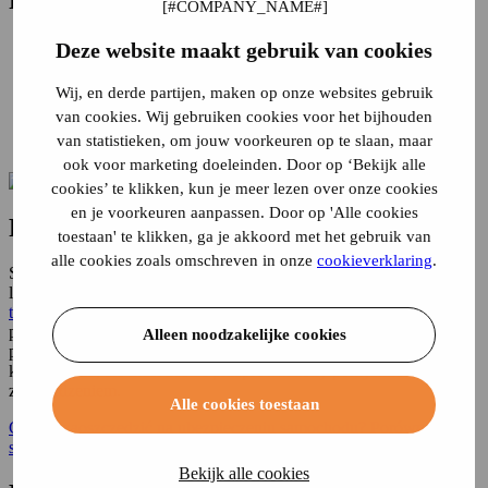
Pomiar sadzy
Deze website maakt gebruik van cookies
Pomiar czterech gazów
Przebieg
Wij, en derde partijen, maken op onze websites gebruik
Wymagania dotyczące kontroli MOT RDW
van cookies. Wij gebruiken cookies voor het bijhouden
Lista kontrolna
van statistieken, om jouw voorkeuren op te slaan, maar
Wymagania dotyczące przeglądów MOT PDF
ook voor marketing doeleinden. Door op ‘Bekijk alle
cookies’ te klikken, kun je meer lezen over onze cookies
en je voorkeuren aanpassen. Door op 'Alle cookies
Pomiar sadzy
toestaan' te klikken, ga je akkoord met het gebruik van
alle cookies zoals omschreven in onze
cookieverklaring
.
Samochody z silnikiem wysokoprężnym zbudowane w 1980 roku
lub później przechodzą pomiar sadzy podczas
przeglądu
technicznego
. Polega to na sprawdzeniu ilości sadzy emitowanej
przez samochód poprzez uruchomienie silnika bez obciążenia i na
Alleen noodzakelijke cookies
pełnym gazie, optycznie mierząc ilość sadzy. Pomiar trwa zaledwie
kilka sekund, ale musi zostać przeprowadzony pomyślnie przed
zatwierdzeniem.
Alle cookies toestaan
Chcesz zaoszczędzić na ubezpieczeniu samochodu? Porównaj
składki!
Bekijk alle cookies