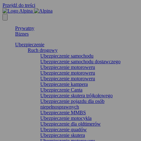
Przejdź do treści
Prywatny
Biznes
Ubezpieczenie
Ruch drogowy
Ubezpieczenie samochodu
Ubezpieczenie samochodu dostawczego
Ubezpieczenie motoroweru
Ubezpieczenie motoroweru
Ubezpieczenie motoroweru
Ubezpieczenie kampera
Ubezpieczenie Canta
Ubezpieczenie skutera trójkołowego
Ubezpieczenie pojazdu dla osób
niepełnosprawnych
Ubezpieczenie MMBS
Ubezpieczenie motocykla
Ubezpieczenie dla oldtimerów
Ubezpieczenie quadów
Ubezpieczenie skutera
Ubezpieczenie motoroweru