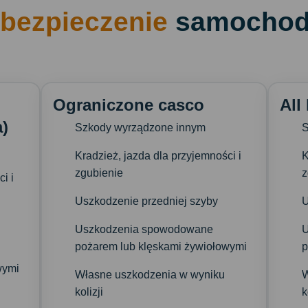
bezpieczenie
samocho
Ograniczone casco
All
)
Szkody wyrządzone innym
S
Kradzież, jazda dla przyjemności i
K
zgubienie
z
i i
Uszkodzenie przedniej szyby
U
Uszkodzenia spowodowane
pożarem lub klęskami żywiołowymi
p
wymi
Własne uszkodzenia w wyniku
W
kolizji
k