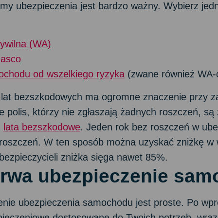
my ubezpieczenia jest bardzo ważny. Wybierz jedn
ywilna (WA)
casco
ochodu od wszelkiego ryzyka
(zwane również WA-
lat bezszkodowych ma ogromne znaczenie przy za
polis, którzy nie zgłaszają żadnych roszczeń, są 
z
lata bezszkodowe
. Jeden rok bez roszczeń w ub
 roszczeń. W ten sposób można uzyskać zniżkę w
bezpieczycieli zniżka sięga nawet 85%.
trwa ubezpieczenie sa
enie ubezpieczenia samochodu jest proste. Po wp
zpieczeniowe dostosowane do Twoich potrzeb, wraz 