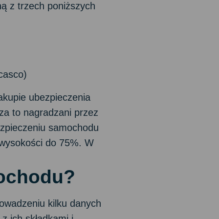
ą z trzech poniższych
casco)
kupie ubezpieczenia
za to nagradzani przez
ezpieczeniu samochodu
 wysokości do 75%. W
mochodu?
rowadzeniu kilku danych
z ich składkami i