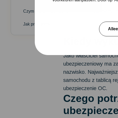
Czym jeszcze się zajmujemy
Jak można z
Jak pracujemy
Alle
Kiedy wyk
Jako właściciel samoch
ubezpieczeniowy ma zas
nazwisko. Najważniejsz
samochodu z tablicą re
ubezpieczenie OC.
Czego potr
ubezpiecz