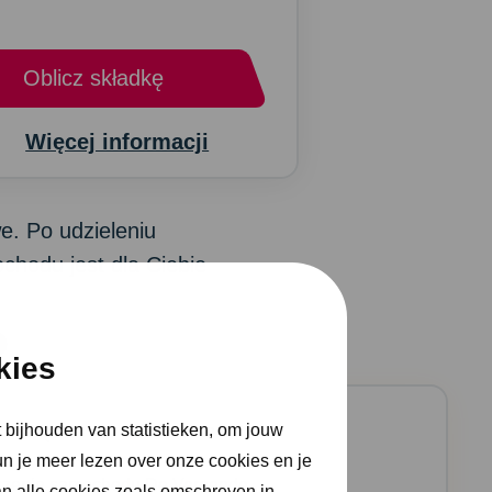
Oblicz składkę
Więcej informacji
e. Po udzieleniu
chodu jest dla Ciebie
o
kies
 bijhouden van statistieken, om jouw
 uwagę
Jak długo to potrwa?
un je meer lezen over onze cookies en je
czenie samochodu De Vereende
an alle cookies zoals omschreven in