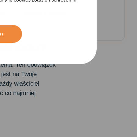
nę
Korzyści w Alpina.nl
an
mochodu?
zenia. Ten obowiązek
jest na Twoje
żdy właściciel
ć co najmniej