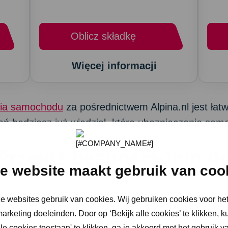
Oblicz składkę
Więcej informacji
nia samochodu
za pośrednictwem Alpina.nl jest łatw
ań będziesz już wiedział, które ubezpieczenie samo
Przejdź
bezpośrednio
d
e website maakt gebruik van coo
ze websites gebruik van cookies. Wij gebruiken cookies voor het
ego potrzebujesz, aby zawrzeć umowę
Na co zwracać
arketing doeleinden. Door op ‘Bekijk alle cookies’ te klikken, k
wody, dla których nie można zawrzeć umowy
Ubezpie
e cookies toestaan' te klikken, ga je akkoord met het gebruik v