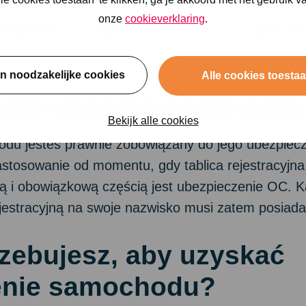
onze
cookieverklaring
.
rezygnować
Zgłaszanie uszkodzeń
Zgłoś zmia
en noodzakelijke cookies
Alle cookies toesta
upić ubezpieczenie sa
Bekijk alle cookies
odu jesteś prawnie zobowiązany do jego ubezpiec
tosowanie od momentu, gdy tablica rejestracyjna 
ą i obowiązkową częścią jest ubezpieczenie OC. Ka
jestracyjną na swoje nazwisko musi zatem posiada
zebujesz, aby uzyskać
enie samochodu?