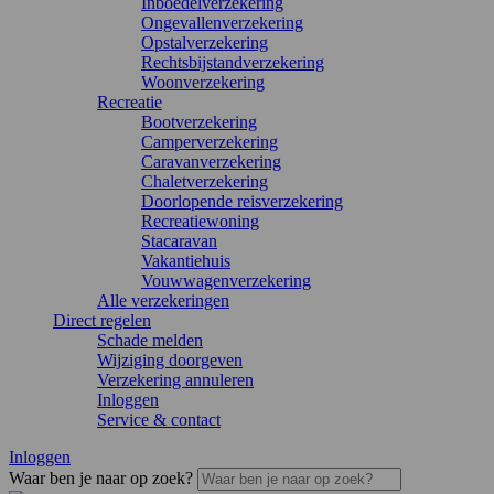
Inboedelverzekering
Ongevallenverzekering
Opstalverzekering
Rechtsbijstandverzekering
Woonverzekering
Recreatie
Bootverzekering
Camperverzekering
Caravanverzekering
Chaletverzekering
Doorlopende reisverzekering
Recreatiewoning
Stacaravan
Vakantiehuis
Vouwwagenverzekering
Alle verzekeringen
Direct regelen
Schade melden
Wijziging doorgeven
Verzekering annuleren
Inloggen
Service & contact
Inloggen
Waar ben je naar op zoek?