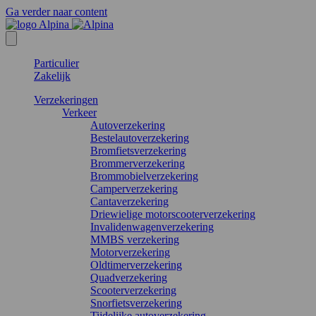
Ga verder naar content
Particulier
Zakelijk
Verzekeringen
Verkeer
Autoverzekering
Bestelautoverzekering
Bromfietsverzekering
Brommerverzekering
Brommobielverzekering
Camperverzekering
Cantaverzekering
Driewielige motorscooterverzekering
Invalidenwagenverzekering
MMBS verzekering
Motorverzekering
Oldtimerverzekering
Quadverzekering
Scooterverzekering
Snorfietsverzekering
Tijdelijke autoverzekering