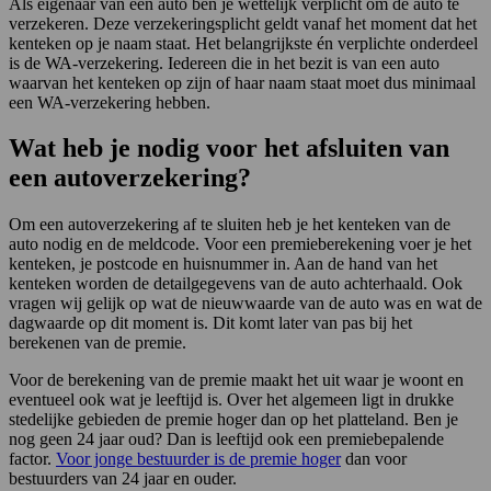
Als eigenaar van een auto ben je wettelijk verplicht om de auto te
verzekeren. Deze verzekeringsplicht geldt vanaf het moment dat het
kenteken op je naam staat. Het belangrijkste én verplichte onderdeel
is de WA-verzekering. Iedereen die in het bezit is van een auto
waarvan het kenteken op zijn of haar naam staat moet dus minimaal
een WA-verzekering hebben.
Wat heb je nodig voor het afsluiten van
een autoverzekering?
Om een autoverzekering af te sluiten heb je het kenteken van de
auto nodig en de meldcode. Voor een premieberekening voer je het
kenteken, je postcode en huisnummer in. Aan de hand van het
kenteken worden de detailgegevens van de auto achterhaald. Ook
vragen wij gelijk op wat de nieuwwaarde van de auto was en wat de
dagwaarde op dit moment is. Dit komt later van pas bij het
berekenen van de premie.
Voor de berekening van de premie maakt het uit waar je woont en
eventueel ook wat je leeftijd is. Over het algemeen ligt in drukke
stedelijke gebieden de premie hoger dan op het platteland. Ben je
nog geen 24 jaar oud? Dan is leeftijd ook een premiebepalende
factor.
Voor jonge bestuurder is de premie hoger
dan voor
bestuurders van 24 jaar en ouder.