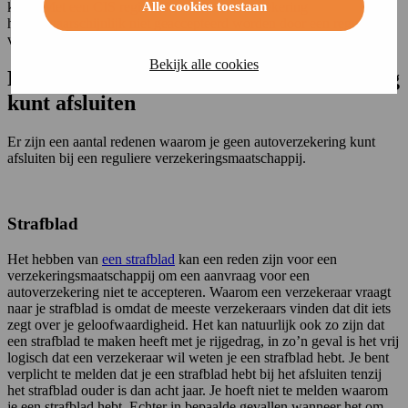
Alle cookies toestaan
klant. Met een CIS registratie zal de autoverzekering
hoogstwaarschijnlijk niet geaccepteerd worden door een reguliere
verzekeraar.
Bekijk alle cookies
Redenen waarom je geen autoverzekering
kunt afsluiten
Er zijn een aantal redenen waarom je geen autoverzekering kunt
afsluiten bij een reguliere verzekeringsmaatschappij.
Strafblad
Het hebben van
een strafblad
kan een reden zijn voor een
verzekeringsmaatschappij om een aanvraag voor een
autoverzekering niet te accepteren. Waarom een verzekeraar vraagt
naar je strafblad is omdat de meeste verzekeraars vinden dat dit iets
zegt over je geloofwaardigheid. Het kan natuurlijk ook zo zijn dat
een strafblad te maken heeft met je rijgedrag, in zo’n geval is het vrij
logisch dat een verzekeraar wil weten je een strafblad hebt. Je bent
verplicht te melden dat je een strafblad hebt bij het afsluiten tenzij
het strafblad ouder is dan acht jaar. Je hoeft niet te melden waarom
je een strafblad hebt. Echter in bepaalde gevallen wanneer het om