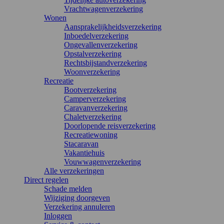
Vrachtwagenverzekering
Wonen
Aansprakelijkheidsverzekering
Inboedelverzekering
Ongevallenverzekering
Opstalverzekering
Rechtsbijstandverzekering
Woonverzekering
Recreatie
Bootverzekering
Camperverzekering
Caravanverzekering
Chaletverzekering
Doorlopende reisverzekering
Recreatiewoning
Stacaravan
Vakantiehuis
Vouwwagenverzekering
Alle verzekeringen
Direct regelen
Schade melden
Wijziging doorgeven
Verzekering annuleren
Inloggen