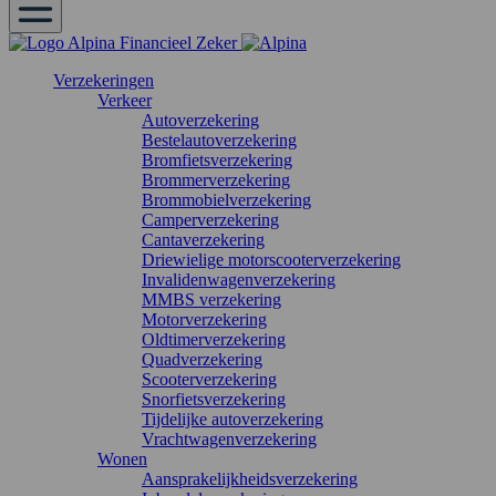
Verzekeringen
Verkeer
Autoverzekering
Bestelautoverzekering
Bromfietsverzekering
Brommerverzekering
Brommobielverzekering
Camperverzekering
Cantaverzekering
Driewielige motorscooterverzekering
Invalidenwagenverzekering
MMBS verzekering
Motorverzekering
Oldtimerverzekering
Quadverzekering
Scooterverzekering
Snorfietsverzekering
Tijdelijke autoverzekering
Vrachtwagenverzekering
Wonen
Aansprakelijkheidsverzekering