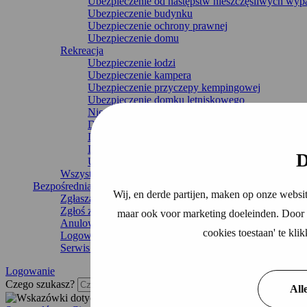
Ubezpieczenie od następstw nieszczęśliwych wy
Ubezpieczenie budynku
Ubezpieczenie ochrony prawnej
Ubezpieczenie domu
Rekreacja
Ubezpieczenie łodzi
Ubezpieczenie kampera
Ubezpieczenie przyczepy kempingowej
Ubezpieczenie domku letniskowego
Nieprzerwane ubezpieczenie podróżne
Dom rekreacyjny
Dom mobilny
Dom wakacyjny
D
Ubezpieczenie przyczepy
Wszystkie ubezpieczenia
Bezpośrednia organizacja
Wij, en derde partijen, maken op onze websit
Zgłaszanie uszkodzeń
Zgłoś zmianę
maar ook voor marketing doeleinden. Door o
Anulowanie ubezpieczenia
cookies toestaan' te kl
Logowanie
Serwis i kontakt
Logowanie
Czego szukasz?
All