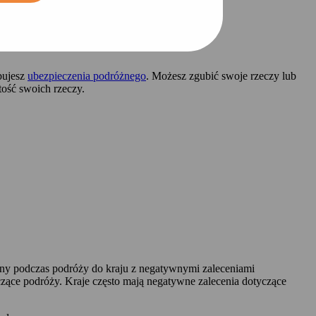
ebujesz
ubezpieczenia podróżnego
. Możesz zgubić swoje rzeczy lub
tość swoich rzeczy.
ony podczas podróży do kraju z negatywnymi zaleceniami
ące podróży. Kraje często mają negatywne zalecenia dotyczące