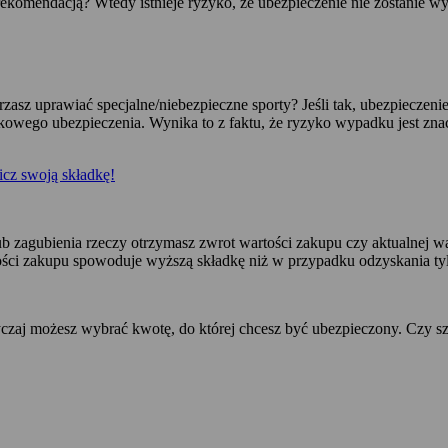
ekomendacją? Wtedy istnieje ryzyko, że ubezpieczenie nie zostanie w
rzasz uprawiać specjalne/niebezpieczne sporty? Jeśli tak, ubezpiecze
wego ubezpieczenia. Wynika to z faktu, że ryzyko wypadku jest znac
cz swoją składkę!
ub zagubienia rzeczy otrzymasz zwrot wartości zakupu czy aktualnej w
ści zakupu spowoduje wyższą składkę niż w przypadku odzyskania tyl
zaj możesz wybrać kwotę, do której chcesz być ubezpieczony. Czy s