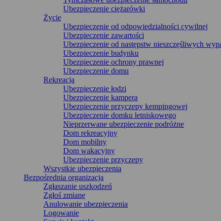
Ubezpieczenie ciężarówki
Życie
Ubezpieczenie od odpowiedzialności cywilnej
Ubezpieczenie zawartości
Ubezpieczenie od następstw nieszczęśliwych wy
Ubezpieczenie budynku
Ubezpieczenie ochrony prawnej
Ubezpieczenie domu
Rekreacja
Ubezpieczenie łodzi
Ubezpieczenie kampera
Ubezpieczenie przyczepy kempingowej
Ubezpieczenie domku letniskowego
Nieprzerwane ubezpieczenie podróżne
Dom rekreacyjny
Dom mobilny
Dom wakacyjny
Ubezpieczenie przyczepy
Wszystkie ubezpieczenia
Bezpośrednia organizacja
Zgłaszanie uszkodzeń
Zgłoś zmianę
Anulowanie ubezpieczenia
Logowanie