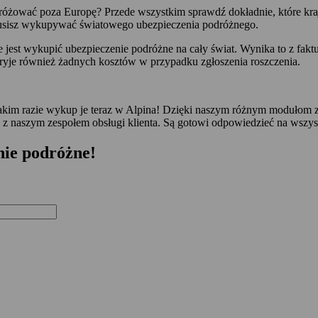
dróżować poza Europę? Przede wszystkim sprawdź dokładnie, które kr
musisz wykupywać światowego ubezpieczenia podróżnego.
est wykupić ubezpieczenie podróżne na cały świat. Wynika to z faktu, 
ryje również żadnych kosztów w przypadku zgłoszenia roszczenia.
akim razie wykup je teraz w Alpina! Dzięki naszym różnym modułom z
 z naszym zespołem obsługi klienta. Są gotowi odpowiedzieć na wszyst
nie podróżne!