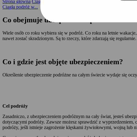
Strona główna
Ciągłe podróże...
Relacje ze świata
Ciągła podróż w...
Co obejmuje ubezpieczenie podróżne z och
Wiele osób co roku wybiera się w podróż. Co roku na letnie wakacje,
nawet zostać skradzionym. Są to rzeczy, które zdarzają się regularn
Co i gdzie jest objęte ubezpieczeniem?
Określenie ubezpieczenie podróżne na całym świecie wydaje się oczyw
Cel podróży
Zasadniczo, z ubezpieczeniem podróżnym na cały świat, jesteś ubez
dotyczącymi podróży. Zawsze możesz sprawdzić z wyprzedzeniem, cz
podróży, jeśli istnieje zagrożenie klęskami żywiołowymi, wojną lub ni