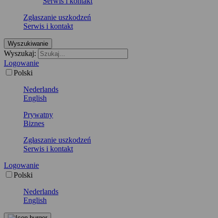
Serwis i kontakt
Zgłaszanie uszkodzeń
Serwis i kontakt
Wyszukiwanie
Wyszukaj:
Logowanie
Polski
Nederlands
English
Prywatny
Biznes
Zgłaszanie uszkodzeń
Serwis i kontakt
Logowanie
Polski
Nederlands
English