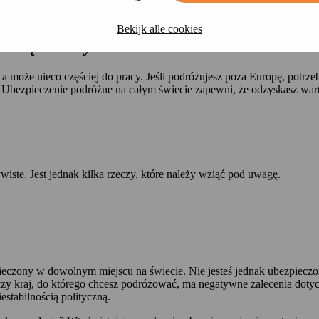
Bekijk alle cookies
roną na całym świecie?
 a może nieco częściej do pracy. Jeśli podróżujesz poza Europę, potrz
ie. Ubezpieczenie podróżne na całym świecie zapewni, że odzyskasz war
iste. Jest jednak kilka rzeczy, które należy wziąć pod uwagę.
pieczony w dowolnym miejscu na świecie. Nie jesteś jednak ubezpiecz
y kraj, do którego chcesz podróżować, ma negatywne zalecenia dotycz
estabilnością polityczną.