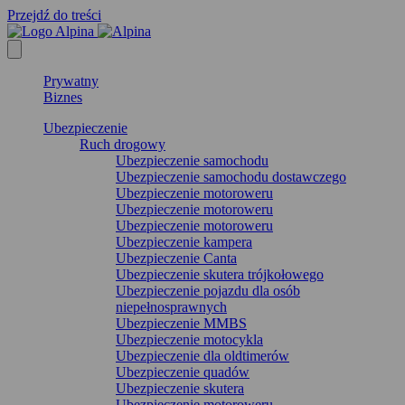
Przejdź do treści
Prywatny
Biznes
Ubezpieczenie
Ruch drogowy
Ubezpieczenie samochodu
Ubezpieczenie samochodu dostawczego
Ubezpieczenie motoroweru
Ubezpieczenie motoroweru
Ubezpieczenie motoroweru
Ubezpieczenie kampera
Ubezpieczenie Canta
Ubezpieczenie skutera trójkołowego
Ubezpieczenie pojazdu dla osób
niepełnosprawnych
Ubezpieczenie MMBS
Ubezpieczenie motocykla
Ubezpieczenie dla oldtimerów
Ubezpieczenie quadów
Ubezpieczenie skutera
Ubezpieczenie motoroweru