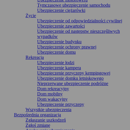
Tymczasowe ubezpieczenie samochodu
Ubezpieczenie ciężarówki
Życie
Ubezpieczenie od odpowiedzialności cywilnej
Ubezpieczenie zawartości
Ubezpieczenie od następstw nieszczęśliwych
wypadków
Ubezpieczenie budynku
Ubezpieczenie ochrony prawnej
Ubezpieczenie domu
Rekreacja
Ubezpieczenie łodzi
Ubezpieczenie kampera
Ubezpieczenie przyczepy kempingowej
Ubezpieczenie domku letniskowego
Nieprzerwane ubezpieczenie podróżne
Dom rekreacyjny
Dom mobilny
Dom wakacyjny
Ubezpieczenie przyczepy
Wszystkie ubezpieczenia
Bezpośrednia organizacja
Zgłaszanie uszkodzeń
Zgłoś zmianę