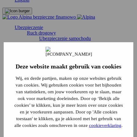
Ubezpieczenie
Ruch drogowy
Ubezpieczenie samochodu
Ubezpieczenie samochodu dostawczego
Ubezpieczenie motoroweru
Ubezpieczenie motoroweru
Ubezpieczenie motoroweru
Deze website maakt gebruik van cookies
Ubezpieczenie kampera
Ubezpieczenie Canta
Ubezpieczenie skutera trójkołowego
Wij, en derde partijen, maken op onze websites gebruik
Ubezpieczenie pojazdu dla osób
van cookies. Wij gebruiken cookies voor het bijhouden
niepełnosprawnych
van statistieken, om jouw voorkeuren op te slaan, maar
Ubezpieczenie MMBS
ook voor marketing doeleinden. Door op ‘Bekijk alle
Ubezpieczenie motocykla
Ubezpieczenie dla oldtimerów
cookies’ te klikken, kun je meer lezen over onze cookies
Ubezpieczenie quadów
en je voorkeuren aanpassen. Door op 'Alle cookies
Ubezpieczenie skutera
toestaan' te klikken, ga je akkoord met het gebruik van
Ubezpieczenie motoroweru
alle cookies zoals omschreven in onze
cookieverklaring
.
Tymczasowe ubezpieczenie samochodu
Ubezpieczenie ciężarówki