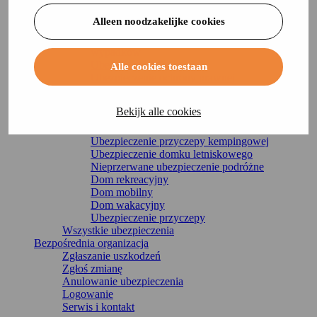
Życie
Ubezpieczenie od odpowiedzialności cywilnej
Alleen noodzakelijke cookies
Ubezpieczenie zawartości
Ubezpieczenie od następstw nieszczęśliwych
wypadków
Ubezpieczenie budynku
Alle cookies toestaan
Ubezpieczenie ochrony prawnej
Ubezpieczenie domu
Rekreacja
Bekijk alle cookies
Ubezpieczenie łodzi
Ubezpieczenie kampera
Ubezpieczenie przyczepy kempingowej
Ubezpieczenie domku letniskowego
Nieprzerwane ubezpieczenie podróżne
Dom rekreacyjny
Dom mobilny
Dom wakacyjny
Ubezpieczenie przyczepy
Wszystkie ubezpieczenia
Bezpośrednia organizacja
Zgłaszanie uszkodzeń
Zgłoś zmianę
Anulowanie ubezpieczenia
Logowanie
Serwis i kontakt