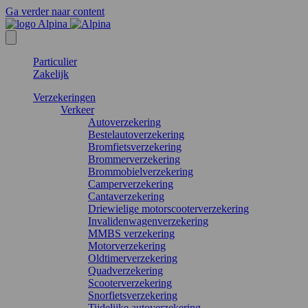
Ga verder naar content
Particulier
Zakelijk
Verzekeringen
Verkeer
Autoverzekering
Bestelautoverzekering
Bromfietsverzekering
Brommerverzekering
Brommobielverzekering
Camperverzekering
Cantaverzekering
Driewielige motorscooterverzekering
Invalidenwagenverzekering
MMBS verzekering
Motorverzekering
Oldtimerverzekering
Quadverzekering
Scooterverzekering
Snorfietsverzekering
Tijdelijke autoverzekering