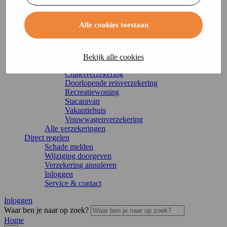
Ongevallenverzekering
Opstalverzekering
Rechtsbijstandverzekering
Alle cookies toestaan
Woonverzekering
Recreatie
Bootverzekering
Camperverzekering
Bekijk alle cookies
Caravanverzekering
Chaletverzekering
Doorlopende reisverzekering
Recreatiewoning
Stacaravan
Vakantiehuis
Vouwwagenverzekering
Alle verzekeringen
Direct regelen
Schade melden
Wijziging doorgeven
Verzekering annuleren
Inloggen
Service & contact
Inloggen
Waar ben je naar op zoek?
Home