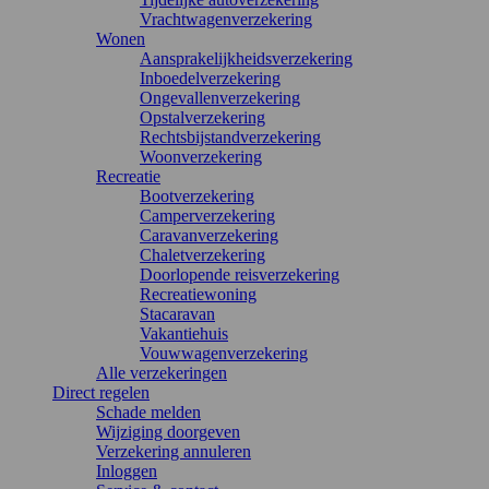
Vrachtwagenverzekering
Wonen
Aansprakelijkheidsverzekering
Inboedelverzekering
Ongevallenverzekering
Opstalverzekering
Rechtsbijstandverzekering
Woonverzekering
Recreatie
Bootverzekering
Camperverzekering
Caravanverzekering
Chaletverzekering
Doorlopende reisverzekering
Recreatiewoning
Stacaravan
Vakantiehuis
Vouwwagenverzekering
Alle verzekeringen
Direct regelen
Schade melden
Wijziging doorgeven
Verzekering annuleren
Inloggen