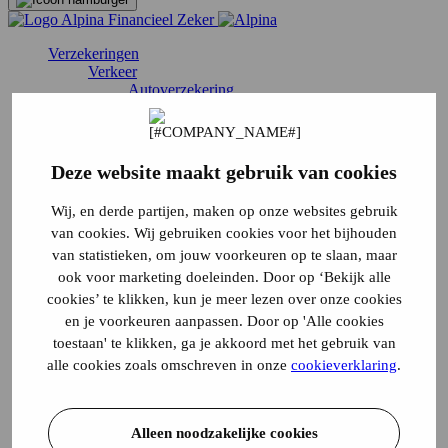
Verzekeringen
Verkeer
Autoverzekering
Bestelautoverzekering
Bromfietsverzekering
Brommerverzekering
Brommobielverzekering
Deze website maakt gebruik van cookies
Camperverzekering
Cantaverzekering
Wij, en derde partijen, maken op onze websites gebruik
Driewielige motorscooterverzekering
van cookies. Wij gebruiken cookies voor het bijhouden
Invalidenwagenverzekering
MMBS verzekering
van statistieken, om jouw voorkeuren op te slaan, maar
Motorverzekering
ook voor marketing doeleinden. Door op ‘Bekijk alle
Oldtimerverzekering
cookies’ te klikken, kun je meer lezen over onze cookies
Quadverzekering
en je voorkeuren aanpassen. Door op 'Alle cookies
Scooterverzekering
Snorfietsverzekering
toestaan' te klikken, ga je akkoord met het gebruik van
Tijdelijke autoverzekering
alle cookies zoals omschreven in onze
cookieverklaring
.
Vrachtwagenverzekering
Wonen
Aansprakelijkheidsverzekering
Inboedelverzekering
Alleen noodzakelijke cookies