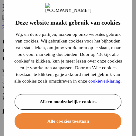
Logowanie
Czego szukasz?
Deze website maakt gebruik van cookies
Strona główna
Odpowiedzialność...
Ryzyko własne
Odpowiedzialność...
Wij, en derde partijen, maken op onze websites gebruik
Co oznacza udział własny w
van cookies. Wij gebruiken cookies voor het bijhouden
van statistieken, om jouw voorkeuren op te slaan, maar
ubezpieczeniu od odpowiedzialności
ook voor marketing doeleinden. Door op ‘Bekijk alle
cywilnej?
cookies’ te klikken, kun je meer lezen over onze cookies
en je voorkeuren aanpassen. Door op 'Alle cookies
Wiele polis ubezpieczeniowych przewiduje udział własny w
toestaan' te klikken, ga je akkoord met het gebruik van
przypadku roszczenia. Udział własny w
polisie ubezpieczenia
alle cookies zoals omschreven in onze
cookieverklaring
.
odpowiedzialności
cywilnej to część kwoty szkody, którą musisz
zapłacić sam. Załóżmy, że udział własny wynosi 100 euro, a szkoda
wyniosła 1000 euro, otrzymasz 900 euro od ubezpieczyciela.
Pozostałe 100 EUR pokryjesz na własny koszt.
Alleen noodzakelijke cookies
Przejdź
bezpośrednio
do
Alle cookies toestaan
Nadwyżka ubezpieczenia od odpowiedzialności cywilnej za
zdarzenie
Jaka jest kwota udziału własnego w moim ubezpieczeniu od