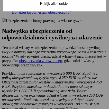
Bekijk alle cookies
odpowiedzialności cywilnej?
Co obejmuje ubezpieczenie?
Do jakiej kwoty jestem ubezpieczony?
Nadwyżka ubezpieczenia od
odpowiedzialności cywilnej za zdarzenie
Ten udział własny w ubezpieczeniu odpowiedzialności cywilnej
zwykle dotyczy każdego zdarzenia szkodowego. Masz 4 roszczenia
rocznie? Wtedy również płacisz udział własny 4 razy. Inaczej jest w
przypadku
ubezpieczenia zdrowotnego
, gdzie udział własny
obowiązuje przez cały rok.
Przykład:
masz roszczenie w wysokości 5 000 EUR. Zgodnie z
polisą ubezpieczeniową ryzyko wynosi 250 EUR na zdarzenie.
Otrzymasz zatem zwrot kosztów w maksymalnej wysokości 4 750
EUR.
Przykład:
mieszkasz w Amsterdamie i masz szkodę w
wysokości 1 000 EUR spowodowaną kradzieżą. Polisa
ubezpieczeniowa przewiduje udział własny w wysokości 250 EUR
na zdarzenie. Ponieważ mieszkasz w jednym z dużych miast,
obowiązuje dodatkowa franszyza w wysokości 100 euro. W tym
przypadku otrzymasz zwrot maksymalnie 650 euro.