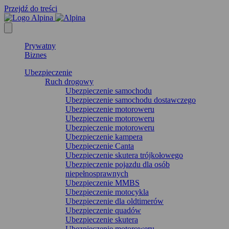
Przejdź do treści
Prywatny
Biznes
Ubezpieczenie
Ruch drogowy
Ubezpieczenie samochodu
Ubezpieczenie samochodu dostawczego
Ubezpieczenie motoroweru
Ubezpieczenie motoroweru
Ubezpieczenie motoroweru
Ubezpieczenie kampera
Ubezpieczenie Canta
Ubezpieczenie skutera trójkołowego
Ubezpieczenie pojazdu dla osób
niepełnosprawnych
Ubezpieczenie MMBS
Ubezpieczenie motocykla
Ubezpieczenie dla oldtimerów
Ubezpieczenie quadów
Ubezpieczenie skutera
Ubezpieczenie motoroweru