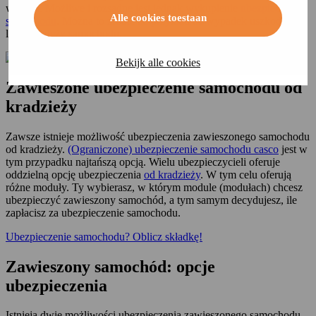
wygasa. Możliwe i rozsądne jest jednak wykupienie
ubezpieczenia
Alle cookies toestaan
samochodu
. Można to zrobić na przykład na wypadek uszkodzenia
lub kradzieży samochodu.
Bekijk alle cookies
Zawieszone ubezpieczenie samochodu od
kradzieży
Zawsze istnieje możliwość ubezpieczenia zawieszonego samochodu
od kradzieży.
(Ograniczone) ubezpieczenie samochodu casco
jest w
tym przypadku najtańszą opcją. Wielu ubezpieczycieli oferuje
oddzielną opcję ubezpieczenia
od kradzieży
. W tym celu oferują
różne moduły. Ty wybierasz, w którym module (modułach) chcesz
ubezpieczyć zawieszony samochód, a tym samym decydujesz, ile
zapłacisz za ubezpieczenie samochodu.
Ubezpieczenie samochodu? Oblicz składkę!
Zawieszony samochód: opcje
ubezpieczenia
Istnieją dwie możliwości ubezpieczenia zawieszonego samochodu.