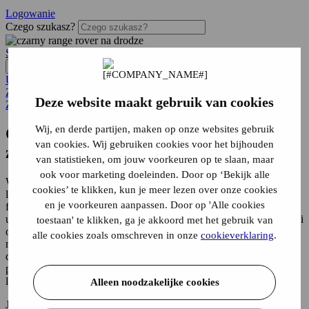
Logowanie
Czego szukasz?
Strona główna
...
Ubezpieczenie samochodu
Zawieszenie samochodu
ubezpieczyć zawieszony samochód
Deze website maakt gebruik van cookies
Zawieszenie samochodu
Wij, en derde partijen, maken op onze websites gebruik
Czy można lub warto ubezpieczyć
van cookies. Wij gebruiken cookies voor het bijhouden
zawieszony samochód?
van statistieken, om jouw voorkeuren op te slaan, maar
ook voor marketing doeleinden. Door op ‘Bekijk alle
W przypadku, gdy samochód jest używany w niewielkim stopniu
cookies’ te klikken, kun je meer lezen over onze cookies
lub wcale, korzystniejsze może być jego
zawieszenie
. Wynika to z
en je voorkeuren aanpassen. Door op 'Alle cookies
faktu, że od momentu zawieszenia samochodu wygasa obowiązek
ubezpieczenia samochodu, poddania go przeglądowi
technicznemu
i
toestaan' te klikken, ga je akkoord met het gebruik van
opłacenia podatku od pojazdów silnikowych. W zamian płacisz
alle cookies zoals omschreven in onze
cookieverklaring
.
niewielką kwotę za zawieszenie, a samochód nie jest już
dopuszczony do ruchu drogowego. Odbywa się to głównie w
przypadku samochodów, które są używane tylko w okresie letnim
lub w sytuacji, gdy ktoś jest poza domem przez dłuższy czas.
Alleen noodzakelijke cookies
Jak wspomniano powyżej, obowiązek ubezpieczenia samochodu