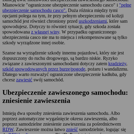
Mianowicie "ograniczone ubezpieczenie samochodu casco" i
"pełne
ubezpieczenie samochodu casco".
Duża różnica między tymi
opcjami polega na tym, że przy pełnym ubezpieczeniu od kolizji
samochód jest również chroniony przed
uszkodzeniami
, które sam
spowodujesz. Dotyczy to również sytuacji, gdy szkoda została
spowodowana
z własnej winy
. W przypadku ograniczonego
ubezpieczenia casco nie ma to miejsca i rekompensowane są tylko
szkody wyrządzone innej osobie.
Szanse na wyrządzenie szkody innemu pojazdowi, który nie jest
dopuszczony do ruchu drogowego, są bardzo niskie. Ryzyko
związane z zawieszonymi samochodami dotyczy zatem
kradzieży
,
szkód spowodowanych przez burzę/pogodę
, pożaru i wandalizmu.
Dlatego warto rozważyć ograniczone ubezpieczenie kadłuba, gdy
chcesz
zawiesić
swój samochód.
Ubezpieczenie zawieszonego samochodu:
zniesienie zawieszenia
Istnieją dwa sposoby zniesienia zawieszenia samochodu. Albo
poprzez automatyczne wygaśnięcie okresu zawieszenia, albo
poprzez samodzielne zniesienie zawieszenia za pośrednictwem
RDW
. Zawieszenie można łatwo
znieść
samodzielnie, logując się