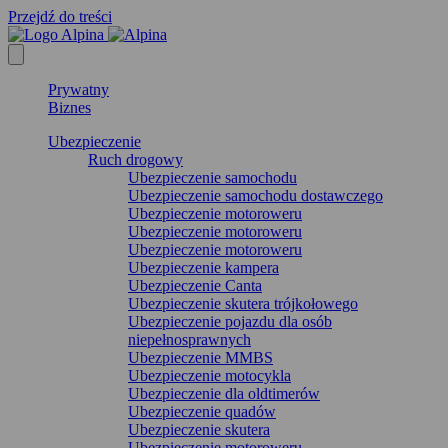
Przejdź do treści
Prywatny
Biznes
Ubezpieczenie
Ruch drogowy
Ubezpieczenie samochodu
Ubezpieczenie samochodu dostawczego
Ubezpieczenie motoroweru
Ubezpieczenie motoroweru
Ubezpieczenie motoroweru
Ubezpieczenie kampera
Ubezpieczenie Canta
Ubezpieczenie skutera trójkołowego
Ubezpieczenie pojazdu dla osób
niepełnosprawnych
Ubezpieczenie MMBS
Ubezpieczenie motocykla
Ubezpieczenie dla oldtimerów
Ubezpieczenie quadów
Ubezpieczenie skutera
Ubezpieczenie motoroweru