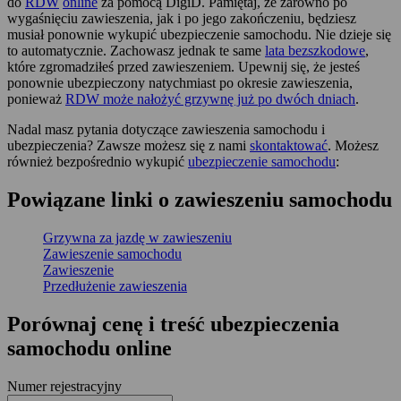
do
RDW
online
za pomocą DigiD. Pamiętaj, że zarówno po
wygaśnięciu zawieszenia, jak i po jego zakończeniu, będziesz
musiał ponownie wykupić ubezpieczenie samochodu. Nie dzieje się
to automatycznie. Zachowasz jednak te same
lata bezszkodowe
,
które zgromadziłeś przed zawieszeniem. Upewnij się, że jesteś
ponownie ubezpieczony natychmiast po okresie zawieszenia,
ponieważ
RDW może nałożyć grzywnę już po dwóch dniach
.
Nadal masz pytania dotyczące zawieszenia samochodu i
ubezpieczenia? Zawsze możesz się z nami
skontaktować
. Możesz
również bezpośrednio wykupić
ubezpieczenie samochodu
:
Powiązane linki o zawieszeniu samochodu
Grzywna za jazdę w zawieszeniu
Zawieszenie samochodu
Zawieszenie
Przedłużenie zawieszenia
Porównaj cenę i treść ubezpieczenia
samochodu online
Numer rejestracyjny