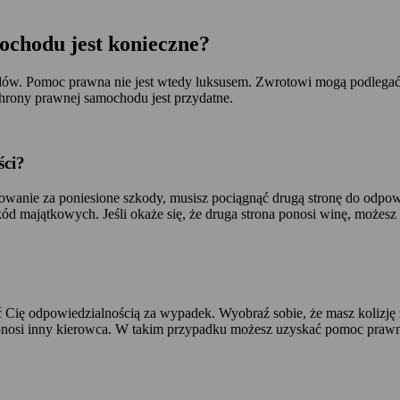
ochodu jest konieczne?
 Pomoc prawna nie jest wtedy luksusem. Zwrotowi mogą podlegać nie
chrony prawnej samochodu jest przydatne.
ści?
odowanie za poniesione szkody, musisz pociągnąć drugą stronę do odp
ód majątkowych. Jeśli okaże się, że druga strona ponosi winę, możesz
yć Cię odpowiedzialnością za wypadek. Wyobraź sobie, że masz kolizj
onosi inny kierowca. W takim przypadku możesz uzyskać pomoc prawną