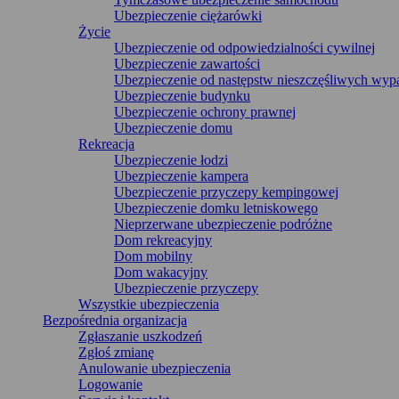
Ubezpieczenie ciężarówki
Życie
Ubezpieczenie od odpowiedzialności cywilnej
Ubezpieczenie zawartości
Ubezpieczenie od następstw nieszczęśliwych wy
Ubezpieczenie budynku
Ubezpieczenie ochrony prawnej
Ubezpieczenie domu
Rekreacja
Ubezpieczenie łodzi
Ubezpieczenie kampera
Ubezpieczenie przyczepy kempingowej
Ubezpieczenie domku letniskowego
Nieprzerwane ubezpieczenie podróżne
Dom rekreacyjny
Dom mobilny
Dom wakacyjny
Ubezpieczenie przyczepy
Wszystkie ubezpieczenia
Bezpośrednia organizacja
Zgłaszanie uszkodzeń
Zgłoś zmianę
Anulowanie ubezpieczenia
Logowanie