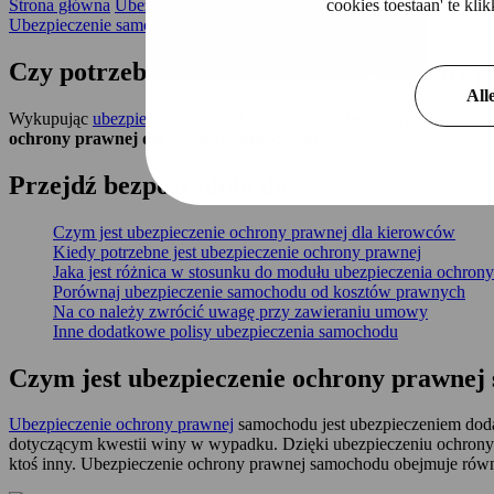
cookies toestaan' te kl
Strona główna
Ubezpieczenie samochodu
pomoc prawna
Ubezpieczenie samochodu
Czy potrzebujesz ubezpieczenia ochrony 
All
Wykupując
ubezpieczenie samochodu
, można zdecydować się na wyk
ochrony prawnej dla swojego samochodu
?
Przejdź
bezpośrednio
do
Czym jest ubezpieczenie ochrony prawnej dla kierowców
Kiedy potrzebne jest ubezpieczenie ochrony prawnej
Jaka jest różnica w stosunku do modułu ubezpieczenia ochron
Porównaj ubezpieczenie samochodu od kosztów prawnych
Na co należy zwrócić uwagę przy zawieraniu umowy
Inne dodatkowe polisy ubezpieczenia samochodu
Czym jest ubezpieczenie ochrony prawne
Ubezpieczenie ochrony prawnej
samochodu jest ubezpieczeniem doda
dotyczącym kwestii winy w wypadku. Dzięki ubezpieczeniu ochron
ktoś inny. Ubezpieczenie ochrony prawnej samochodu obejmuje równi