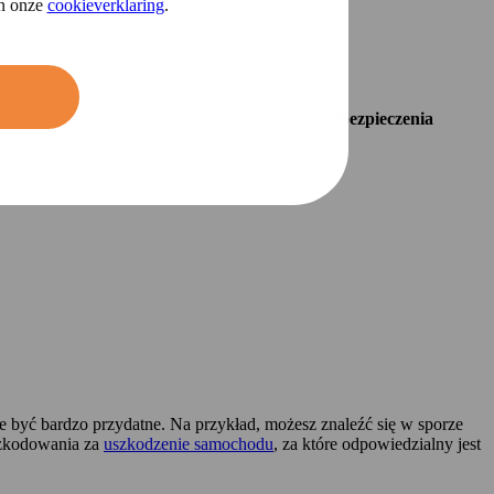
in onze
cookieverklaring
.
zym dokładnie się to wiąże i czy potrzebujesz
ubezpieczenia
być bardzo przydatne. Na przykład, możesz znaleźć się w sporze
szkodowania za
uszkodzenie samochodu
, za które odpowiedzialny jest