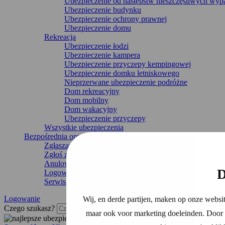
Ubezpieczenie od następstw nieszczęśliwych wy
Ubezpieczenie budynku
Ubezpieczenie ochrony prawnej
Ubezpieczenie domu
Rekreacja
Ubezpieczenie łodzi
Ubezpieczenie kampera
Ubezpieczenie przyczepy kempingowej
Ubezpieczenie domku letniskowego
Nieprzerwane ubezpieczenie podróżne
Dom rekreacyjny
Dom mobilny
Dom wakacyjny
Ubezpieczenie przyczepy
Wszystkie ubezpieczenia
Bezpośrednia organizacja
Zgłaszanie uszkodzeń
Zgłoś zmianę
Anulowanie ubezpieczenia
D
Logowanie
Serwis i kontakt
Logowanie
Wij, en derde partijen, maken op onze websit
Czego szukasz?
maar ook voor marketing doeleinden. Door o