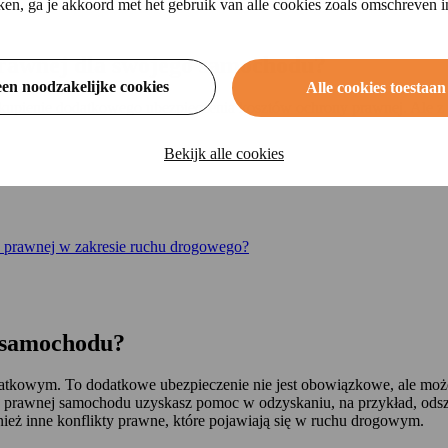
ikken, ga je akkoord met het gebruik van alle cookies zoals omschreven 
prawnej dla swojego samochodu?
een noodzakelijke cookies
Alle cookies toestaan
upienie dodatkowego ubezpieczenia kosztów ochrony prawnej. Ale z c
Bekijk alle cookies
y prawnej w zakresie ruchu drogowego?
j samochodu?
tkowym. To dodatkowe ubezpieczenie nie jest obowiązkowe, ale może 
y prawnej samochodu uzyskasz pomoc w odzyskaniu, na przykład, od
eż inne konflikty prawne, które pojawiają się w ruchu drogowym.