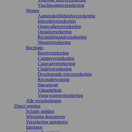
Vrachtwagenverzekering
Wonen
Aansprakelijkheidsverzekering
Inboedelverzekering
Ongevallenverzekering
Opstalverzekering
Rechtsbijstandverzekering
Woonverzekering
Recreatie
Bootverzekering
Camperverzekering
Caravanverzekering
Chaletverzekering
Doorlopende reisverzekering
Recreatiewoning
Stacaravan
Vakantiehuis
Vouwwagenverzekering
Alle verzekeringen
Direct regelen
Schade melden
Wijziging doorgeven
Verzekering annuleren
Inloggen