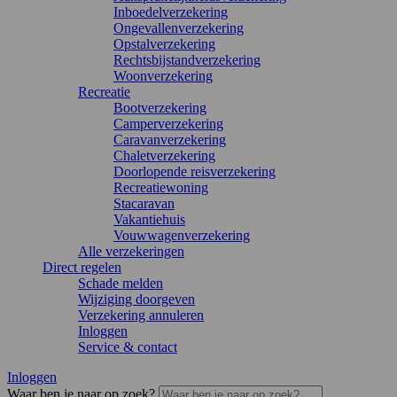
Inboedelverzekering
Ongevallenverzekering
Opstalverzekering
Rechtsbijstandverzekering
Woonverzekering
Recreatie
Bootverzekering
Camperverzekering
Caravanverzekering
Chaletverzekering
Doorlopende reisverzekering
Recreatiewoning
Stacaravan
Vakantiehuis
Vouwwagenverzekering
Alle verzekeringen
Direct regelen
Schade melden
Wijziging doorgeven
Verzekering annuleren
Inloggen
Service & contact
Inloggen
Waar ben je naar op zoek?