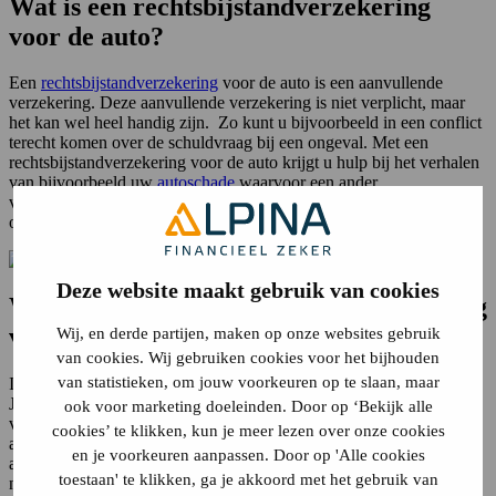
Wat is een rechtsbijstandverzekering
voor de auto?
Een
rechtsbijstandverzekering
voor de auto is een aanvullende
verzekering. Deze aanvullende verzekering is niet verplicht, maar
het kan wel heel handig zijn. Zo kunt u bijvoorbeeld in een conflict
terecht komen over de schuldvraag bij een ongeval. Met een
rechtsbijstandverzekering voor de auto krijgt u hulp bij het verhalen
van bijvoorbeeld uw
autoschade
waarvoor een ander
verantwoordelijk is. Daarbij dekt de rechtsbijstand autoverzekering
ook andere juridische conflicten die in het verkeer ontstaan.
Deze website maakt gebruik van cookies
Wanneer is een rechtsbijstandverzekering
voor een auto nodig?
Wij, en derde partijen, maken op onze websites gebruik
van cookies. Wij gebruiken cookies voor het bijhouden
van statistieken, om jouw voorkeuren op te slaan, maar
In het verkeer kan er om diverse redenen een conflict ontstaan.
Juridische hulp is dan geen overbodige luxe. Niet alleen de kosten
ook voor marketing doeleinden. Door op ‘Bekijk alle
van deskundigen en getuigen, maar ook gerechtskosten,
cookies’ te klikken, kun je meer lezen over onze cookies
advocaatkosten kunnen daarmee vergoed worden. Hieronder een
en je voorkeuren aanpassen. Door op 'Alle cookies
aantal situaties waarin een rechtsbijstandverzekering voor de auto
toestaan' te klikken, ga je akkoord met het gebruik van
nuttig is.