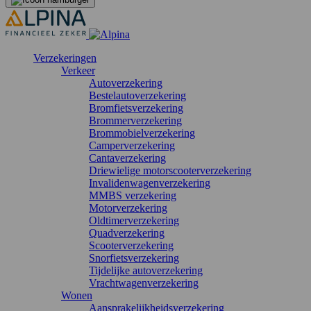
Verzekeringen
Verkeer
Autoverzekering
Bestelautoverzekering
Bromfietsverzekering
Brommerverzekering
Brommobielverzekering
Camperverzekering
Cantaverzekering
Driewielige motorscooterverzekering
Invalidenwagenverzekering
MMBS verzekering
Motorverzekering
Oldtimerverzekering
Quadverzekering
Scooterverzekering
Snorfietsverzekering
Tijdelijke autoverzekering
Vrachtwagenverzekering
Wonen
Aansprakelijkheidsverzekering