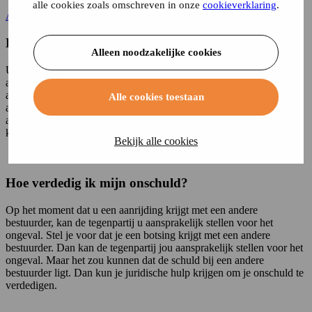
alle cookies zoals omschreven in onze
cookieverklaring
.
Autoverzekering afsluiten? Bereken jouw premie!
Hoe stel ik de tegenpartij aansprakelijk?
Alleen noodzakelijke cookies
U bent aangereden, maar hebt zelf helemaal geen schuld aan de
aanrijding. Om uw schade vergoed te krijgen, moet u de tegenpartij
aansprakelijk stellen. Met juridische hulp kunt u de tegenpartij
Alle cookies toestaan
aansprakelijk stellen voor het veroorzaken van zowel letselschade
als materiële schade. Als de tegenpartij als schuldige is aangewezen,
kunt u de opgelopen schade verhalen.
Bekijk alle cookies
Hoe verdedig ik mijn onschuld?
Op het moment dat u een aanrijding krijgt met een andere
bestuurder, kan de tegenpartij u aansprakelijk stellen voor het
ongeval. Stel je voor dat je een botsing krijgt met een andere
bestuurder. Dan kan de tegenpartij jou aansprakelijk stellen voor het
ongeval. Maar het zou kunnen dat de schuld bij een andere
bestuurder ligt. Dan kun je juridische hulp krijgen om je onschuld te
verdedigen.