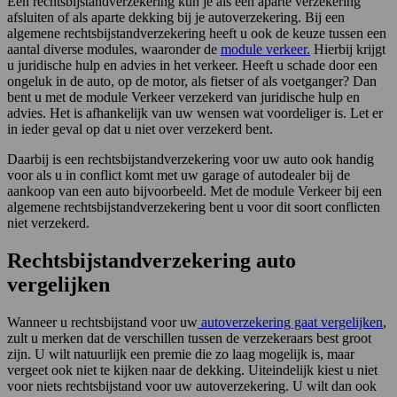
Een rechtsbijstandverzekering kun je als een aparte verzekering
afsluiten of als aparte dekking bij je autoverzekering. Bij een
algemene rechtsbijstandverzekering heeft u ook de keuze tussen een
aantal diverse modules, waaronder de
module verkeer.
Hierbij krijgt
u juridische hulp en advies in het verkeer. Heeft u schade door een
ongeluk in de auto, op de motor, als fietser of als voetganger? Dan
bent u met de module Verkeer verzekerd van juridische hulp en
advies. Het is afhankelijk van uw wensen wat voordeliger is. Let er
in ieder geval op dat u niet over verzekerd bent.
Daarbij is een rechtsbijstandverzekering voor uw auto ook handig
voor als u in conflict komt met uw garage of autodealer bij de
aankoop van een auto bijvoorbeeld. Met de module Verkeer bij een
algemene rechtsbijstandverzekering bent u voor dit soort conflicten
niet verzekerd.
Rechtsbijstandverzekering auto
vergelijken
Wanneer u rechtsbijstand voor uw
autoverzekering gaat vergelijken
,
zult u merken dat de verschillen tussen de verzekeraars best groot
zijn. U wilt natuurlijk een premie die zo laag mogelijk is, maar
vergeet ook niet te kijken naar de dekking. Uiteindelijk kiest u niet
voor niets rechtsbijstand voor uw autoverzekering. U wilt dan ook