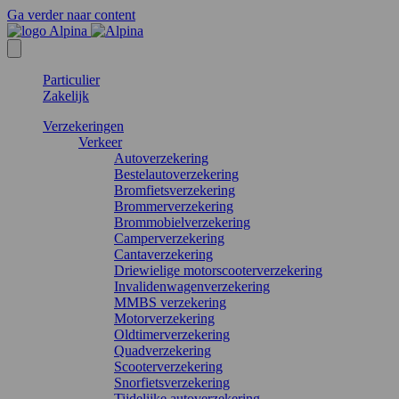
Ga verder naar content
Particulier
Zakelijk
Verzekeringen
Verkeer
Autoverzekering
Bestelautoverzekering
Bromfietsverzekering
Brommerverzekering
Brommobielverzekering
Camperverzekering
Cantaverzekering
Driewielige motorscooterverzekering
Invalidenwagenverzekering
MMBS verzekering
Motorverzekering
Oldtimerverzekering
Quadverzekering
Scooterverzekering
Snorfietsverzekering
Tijdelijke autoverzekering