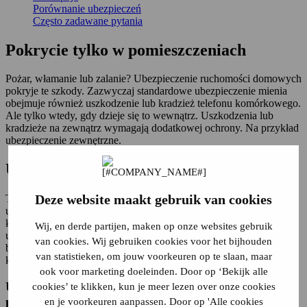
Porównanie ubezpieczeń
Często zadawane pytania
Pokrycie tylko w pomieszczeniach
Pożar, włamanie lub zalanie? Ubezpieczenie ruchomości domowych
pokryje te szkody. Zazwyczaj standardowe ubezpieczenie mienia
obejmuje również uszkodzenie lub kradzież telefonu komórkowego.
Ale tylko wtedy, gdy dzieje się to wewnątrz. Uszkodzenia lub
kradzieże na zewnątrz wymagają dodatkowej ochrony. Na przykład
ubezpieczenie zewnętrzne.
Ubezpieczenie od wszelkiego ryzyka
Deze website maakt gebruik van cookies
Telefon łatwo ulega uszkodzeniom. Łatwo go upuścić, a
uszkodzenie, takie jak pęknięcie przedniej obudowy, może
kosztować setki euro. Mądrym rozwiązaniem jest więc
Wij, en derde partijen, maken op onze websites gebruik
ubezpieczenie mienia od wszystkich ryzyk. Często oferuje ono
van cookies. Wij gebruiken cookies voor het bijhouden
bardziej kompleksową ochronę, na przykład dla telefonu
van statistieken, om jouw voorkeuren op te slaan, maar
komórkowego:
ook voor marketing doeleinden. Door op ‘Bekijk alle
Uszkodzenia spowodowane wypadkami w
cookies’ te klikken, kun je meer lezen over onze cookies
pomieszczeniach:
en je voorkeuren aanpassen. Door op 'Alle cookies