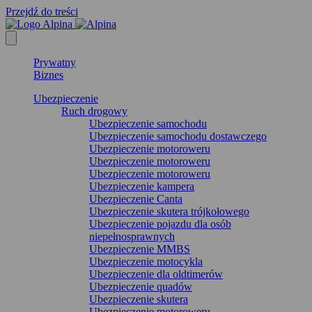
Przejdź do treści
Prywatny
Biznes
Ubezpieczenie
Ruch drogowy
Ubezpieczenie samochodu
Ubezpieczenie samochodu dostawczego
Ubezpieczenie motoroweru
Ubezpieczenie motoroweru
Ubezpieczenie motoroweru
Ubezpieczenie kampera
Ubezpieczenie Canta
Ubezpieczenie skutera trójkołowego
Ubezpieczenie pojazdu dla osób
niepełnosprawnych
Ubezpieczenie MMBS
Ubezpieczenie motocykla
Ubezpieczenie dla oldtimerów
Ubezpieczenie quadów
Ubezpieczenie skutera
Ubezpieczenie motoroweru