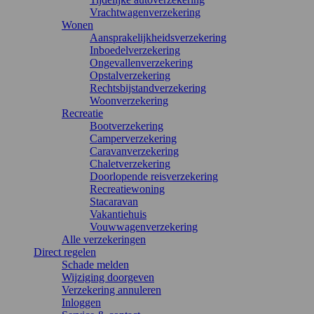
Vrachtwagenverzekering
Wonen
Aansprakelijkheidsverzekering
Inboedelverzekering
Ongevallenverzekering
Opstalverzekering
Rechtsbijstandverzekering
Woonverzekering
Recreatie
Bootverzekering
Camperverzekering
Caravanverzekering
Chaletverzekering
Doorlopende reisverzekering
Recreatiewoning
Stacaravan
Vakantiehuis
Vouwwagenverzekering
Alle verzekeringen
Direct regelen
Schade melden
Wijziging doorgeven
Verzekering annuleren
Inloggen