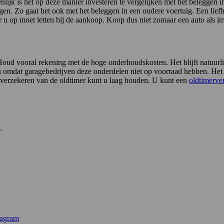
lijk is het op deze manier investeren te vergelijken met het beleggen i
. Zo gaat het ook met het beleggen in een oudere voertuig. Een liefhe
 u op moet letten bij de aankoop. Koop dus niet zomaar een auto als in
ag. Houd vooral rekening met de hoge onderhoudskosten. Het blijft natu
 omdat garagebedrijven deze onderdelen niet op voorraad hebben. Het 
 verzekeren van de oldtimer kunt u laag houden. U kunt een
oldtimerve
.