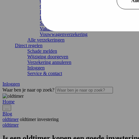
All
Caravanverzekering
Chaletverzekering
Doorlopende reisverzekering
Recreatiewoning
Stacaravan
Vakantiehuis
Vouwwagenverzekering
Alle verzekeringen
Direct regelen
Schade melden
Wijziging doorgeven
Verzekering annuleren
Inloggen
Service & contact
Inloggen
Waar ben je naar op zoek?
Home
...
Blog
oldtimer
oldtimer investering
oldtimer
Is een oldtimer kopen een goede investerin