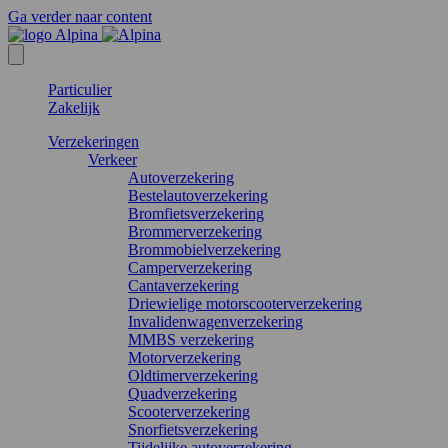
Ga verder naar content
Particulier
Zakelijk
Verzekeringen
Verkeer
Autoverzekering
Bestelautoverzekering
Bromfietsverzekering
Brommerverzekering
Brommobielverzekering
Camperverzekering
Cantaverzekering
Driewielige motorscooterverzekering
Invalidenwagenverzekering
MMBS verzekering
Motorverzekering
Oldtimerverzekering
Quadverzekering
Scooterverzekering
Snorfietsverzekering
Tijdelijke autoverzekering