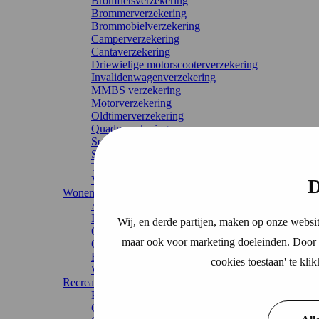
Bromfietsverzekering
Brommerverzekering
Brommobielverzekering
Camperverzekering
Cantaverzekering
Driewielige motorscooterverzekering
Invalidenwagenverzekering
MMBS verzekering
Motorverzekering
Oldtimerverzekering
Quadverzekering
Scooterverzekering
Snorfietsverzekering
Tijdelijke autoverzekering
Vrachtwagenverzekering
D
Wonen
Aansprakelijkheidsverzekering
Inboedelverzekering
Wij, en derde partijen, maken op onze websit
Ongevallenverzekering
maar ook voor marketing doeleinden. Door o
Opstalverzekering
Rechtsbijstandverzekering
cookies toestaan' te kl
Woonverzekering
Recreatie
Bootverzekering
Camperverzekering