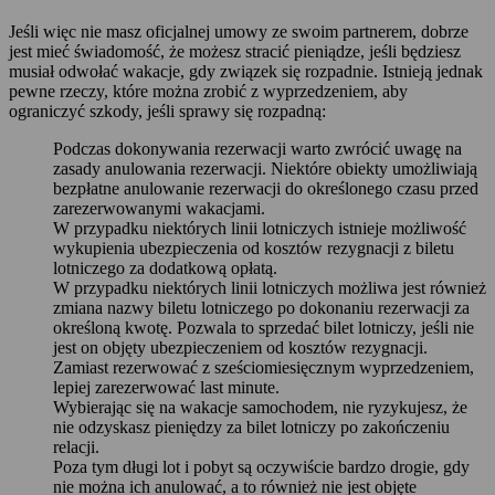
Jeśli więc nie masz oficjalnej umowy ze swoim partnerem, dobrze
jest mieć świadomość, że możesz stracić pieniądze, jeśli będziesz
musiał odwołać wakacje, gdy związek się rozpadnie. Istnieją jednak
pewne rzeczy, które można zrobić z wyprzedzeniem, aby
ograniczyć szkody, jeśli sprawy się rozpadną:
Podczas dokonywania rezerwacji warto zwrócić uwagę na
zasady anulowania rezerwacji. Niektóre obiekty umożliwiają
bezpłatne anulowanie rezerwacji do określonego czasu przed
zarezerwowanymi wakacjami.
W przypadku niektórych linii lotniczych istnieje możliwość
wykupienia ubezpieczenia od kosztów rezygnacji z biletu
lotniczego za dodatkową opłatą.
W przypadku niektórych linii lotniczych możliwa jest również
zmiana nazwy biletu lotniczego po dokonaniu rezerwacji za
określoną kwotę. Pozwala to sprzedać bilet lotniczy, jeśli nie
jest on objęty ubezpieczeniem od kosztów rezygnacji.
Zamiast rezerwować z sześciomiesięcznym wyprzedzeniem,
lepiej zarezerwować last minute.
Wybierając się na wakacje samochodem, nie ryzykujesz, że
nie odzyskasz pieniędzy za bilet lotniczy po zakończeniu
relacji.
Poza tym długi lot i pobyt są oczywiście bardzo drogie, gdy
nie można ich anulować, a to również nie jest objęte