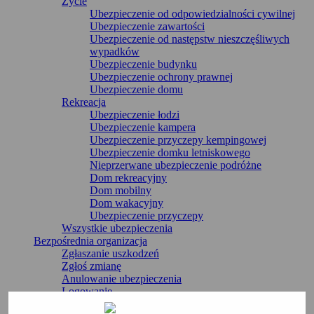
Życie
Ubezpieczenie od odpowiedzialności cywilnej
Ubezpieczenie zawartości
Ubezpieczenie od następstw nieszczęśliwych
wypadków
Ubezpieczenie budynku
Ubezpieczenie ochrony prawnej
Ubezpieczenie domu
Rekreacja
Ubezpieczenie łodzi
Ubezpieczenie kampera
Ubezpieczenie przyczepy kempingowej
Ubezpieczenie domku letniskowego
Nieprzerwane ubezpieczenie podróżne
Dom rekreacyjny
Dom mobilny
Dom wakacyjny
Ubezpieczenie przyczepy
Wszystkie ubezpieczenia
Bezpośrednia organizacja
Zgłaszanie uszkodzeń
Zgłoś zmianę
Anulowanie ubezpieczenia
Logowanie
Serwis i kontakt