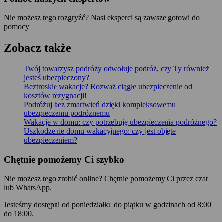
Nie możesz tego rozgryźć? Nasi eksperci są zawsze gotowi do
pomocy
Zobacz także
Twój towarzysz podróży odwołuje podróż, czy Ty również
jesteś ubezpieczony?
Beztroskie wakacje? Rozważ ciągłe ubezpieczenie od
kosztów rezygnacji!
Podróżuj bez zmartwień dzięki kompleksowemu
ubezpieczeniu podróżnemu
Wakacje w domu: czy potrzebuję ubezpieczenia podróżnego?
Uszkodzenie domu wakacyjnego: czy jest objęte
ubezpieczeniem?
Chętnie pomożemy Ci szybko
Nie możesz tego zrobić online? Chętnie pomożemy Ci przez czat
lub WhatsApp.
Jesteśmy dostępni od poniedziałku do piątku w godzinach od 8:00
do 18:00.