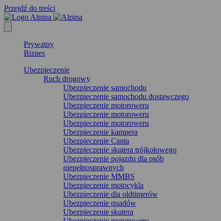
Przejdź do treści
Prywatny
Biznes
Ubezpieczenie
Ruch drogowy
Ubezpieczenie samochodu
Ubezpieczenie samochodu dostawczego
Ubezpieczenie motoroweru
Ubezpieczenie motoroweru
Ubezpieczenie motoroweru
Ubezpieczenie kampera
Ubezpieczenie Canta
Ubezpieczenie skutera trójkołowego
Ubezpieczenie pojazdu dla osób
niepełnosprawnych
Ubezpieczenie MMBS
Ubezpieczenie motocykla
Ubezpieczenie dla oldtimerów
Ubezpieczenie quadów
Ubezpieczenie skutera
Ubezpieczenie motoroweru