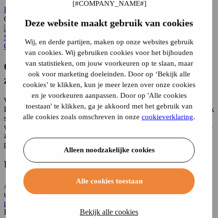
Logowanie
Czego szukasz?
Deze website maakt gebruik van cookies
Strona główna
Ciągłe podróże v...
Anuluj rozpad związku
Wij, en derde partijen, maken op onze websites gebruik
Ciągła podróż w...
van cookies. Wij gebruiken cookies voor het bijhouden
van statistieken, om jouw voorkeuren op te slaan, maar
Odwołanie podróży z powodu rozpadu
ook voor marketing doeleinden. Door op ‘Bekijk alle
związku: czy zwrot kosztów?
cookies’ te klikken, kun je meer lezen over onze cookies
en je voorkeuren aanpassen. Door op 'Alle cookies
Wiele osób rezerwuje swoje wakacje z dużym wyprzedzeniem.
toestaan' te klikken, ga je akkoord met het gebruik van
Dlatego może się zdarzyć, że do czasu wyjazdu na wakacje związek
alle cookies zoals omschreven in onze
cookieverklaring
.
się rozpadnie. Większość ludzi nie chce wyjeżdżać na wspólne
wakacje po zakończeniu związku. Przynajmniej jedno z nich będzie
zatem musiało odwołać swoje wakacje. Ale czy te koszty zostaną
pokryte przez ubezpieczenie od kosztów rezygnacji?
Alleen noodzakelijke cookies
Ubezpieczenie od kosztów rezygnacji
Alle cookies toestaan
Aby otrzymać zwrot kosztów rezygnacji, musisz posiadać
ubezpieczenie od kosztów rezygnacji wraz z
ubezpieczeniem
podróżnym
. Ponadto anulowanie musi mieć "ważny" powód.
Powody uznawane za "ważne" można znaleźć w warunkach polisy
Bekijk alle cookies