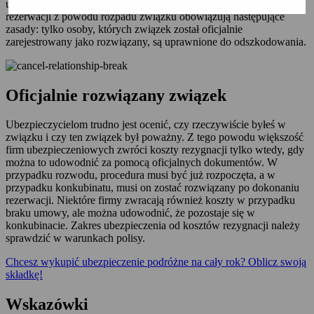
ubezpieczenia od kosztów rezygnacji. W przypadku anulowania
rezerwacji z powodu rozpadu związku obowiązują następujące
zasady: tylko osoby, których związek został oficjalnie
zarejestrowany jako rozwiązany, są uprawnione do odszkodowania.
Oficjalnie rozwiązany związek
Ubezpieczycielom trudno jest ocenić, czy rzeczywiście byłeś w
związku i czy ten związek był poważny. Z tego powodu większość
firm ubezpieczeniowych zwróci koszty rezygnacji tylko wtedy, gdy
można to udowodnić za pomocą oficjalnych dokumentów. W
przypadku rozwodu, procedura musi być już rozpoczęta, a w
przypadku konkubinatu, musi on zostać rozwiązany po dokonaniu
rezerwacji. Niektóre firmy zwracają również koszty w przypadku
braku umowy, ale można udowodnić, że pozostaje się w
konkubinacie. Zakres ubezpieczenia od kosztów rezygnacji należy
sprawdzić w warunkach polisy.
Chcesz wykupić ubezpieczenie podróżne na cały rok? Oblicz swoją
składkę!
Wskazówki