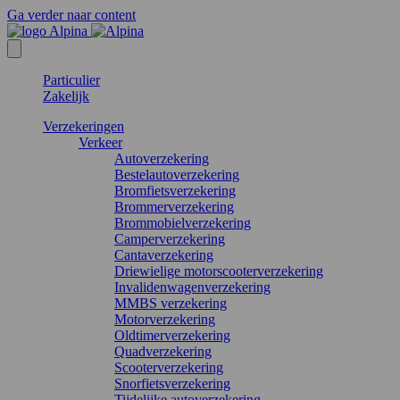
Ga verder naar content
Particulier
Zakelijk
Verzekeringen
Verkeer
Autoverzekering
Bestelautoverzekering
Bromfietsverzekering
Brommerverzekering
Brommobielverzekering
Camperverzekering
Cantaverzekering
Driewielige motorscooterverzekering
Invalidenwagenverzekering
MMBS verzekering
Motorverzekering
Oldtimerverzekering
Quadverzekering
Scooterverzekering
Snorfietsverzekering
Tijdelijke autoverzekering