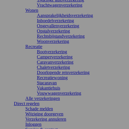
Vrachtwagenverzekering
Wonen
Aansprakelijkheidsverzekering
Inboedelverzekering
Ongevallenverzekering
Opstalverzekering
Rechtsbijstandverzekering
Woonverzekering
Recreatie
Bootverzekering
Camperverzekering
Caravanverzekering
Chaletverzekering
Doorlopende reisverzekering
Recreatiewoning
Stacaravan
Vakantiehuis
Vouwwagenverzekering
Alle verzekeringen
Direct regelen
Schade melden
Wijziging doorgeven
Verzekering annuleren
Inloggen