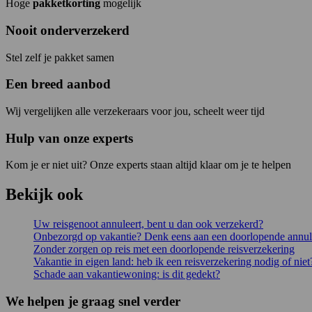
Hoge
pakketkorting
mogelijk
Nooit onderverzekerd
Stel zelf je pakket samen
Een breed aanbod
Wij vergelijken alle verzekeraars voor jou, scheelt weer tijd
Hulp van onze experts
Kom je er niet uit? Onze experts staan altijd klaar om je te helpen
Bekijk ook
Uw reisgenoot annuleert, bent u dan ook verzekerd?
Onbezorgd op vakantie? Denk eens aan een doorlopende annul
Zonder zorgen op reis met een doorlopende reisverzekering
Vakantie in eigen land: heb ik een reisverzekering nodig of niet
Schade aan vakantiewoning: is dit gedekt?
We helpen je graag snel verder