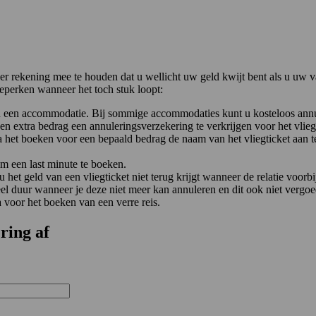
m er rekening mee te houden dat u wellicht uw geld kwijt bent als u uw
beperken wanneer het toch stuk loopt:
n een accommodatie. Bij sommige accommodaties kunt u kosteloos annule
n extra bedrag een annuleringsverzekering te verkrijgen voor het vliegt
 het boeken voor een bepaald bedrag de naam van het vliegticket aan te
om een last minute te boeken.
 het geld van een vliegticket niet terug krijgt wanneer de relatie voorbij
 heel duur wanneer je deze niet meer kan annuleren en dit ook niet verg
voor het boeken van een verre reis.
ring af