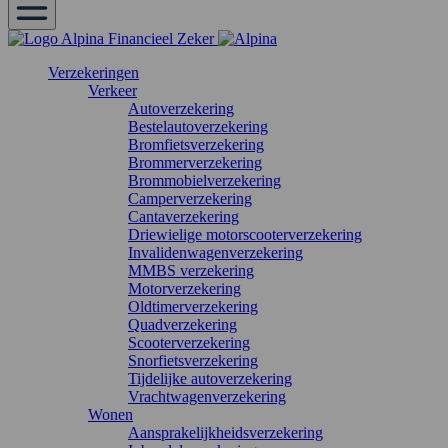
Verzekeringen
Verkeer
Autoverzekering
Bestelautoverzekering
Bromfietsverzekering
Brommerverzekering
Brommobielverzekering
Camperverzekering
Cantaverzekering
Driewielige motorscooterverzekering
Invalidenwagenverzekering
MMBS verzekering
Motorverzekering
Oldtimerverzekering
Quadverzekering
Scooterverzekering
Snorfietsverzekering
Tijdelijke autoverzekering
Vrachtwagenverzekering
Wonen
Aansprakelijkheidsverzekering