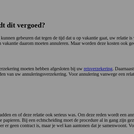
dt dit vergoed?
unnen gebeuren dat tegen de tijd dat u op vakantie gaat, uw relatie i
zijn vakantie daarom moeten annuleren. Maar worden deze kosten ook g
verzekering moeten hebben afgesloten bij uw
reisverzekering
. Daarnaas
en van uw annuleringsverzekering. Voor annulering vanwege een relatie
tie hadden en of deze relatie ook serieus was. Om deze reden wordt een 
papieren. Bij een echtscheiding moet de procedure al in gang zijn gez
 er geen contract is, maar je wel kan aantonen dat je samenwoont. V