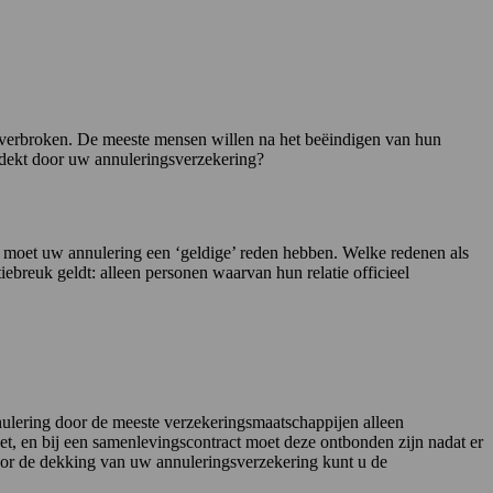
s verbroken. De meeste mensen willen na het beëindigen van hun
edekt door uw annuleringsverzekering?
t moet uw annulering een ‘geldige’ reden hebben. Welke redenen als
breuk geldt: alleen personen waarvan hun relatie officieel
annulering door de meeste verzekeringsmaatschappijen alleen
et, en bij een samenlevingscontract moet deze ontbonden zijn nadat er
oor de dekking van uw annuleringsverzekering kunt u de