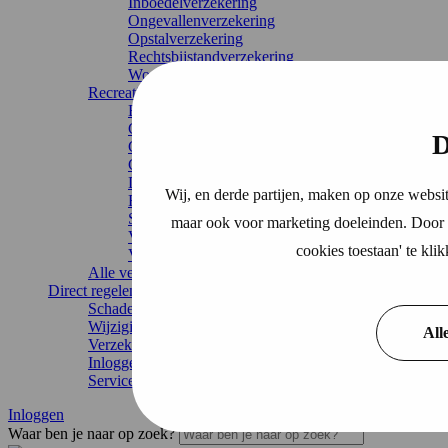
Inboedelverzekering
Ongevallenverzekering
Opstalverzekering
Rechtsbijstandverzekering
Woonverzekering
Recreatie
Bootverzekering
Camperverzekering
D
Caravanverzekering
Chaletverzekering
Doorlopende reisverzekering
Wij, en derde partijen, maken op onze websit
Recreatiewoning
Stacaravan
maar ook voor marketing doeleinden. Door o
Vakantiehuis
cookies toestaan' te kl
Vouwwagenverzekering
Alle verzekeringen
Direct regelen
Schade melden
Wijziging doorgeven
All
Verzekering annuleren
Inloggen
Service & contact
Inloggen
Waar ben je naar op zoek?