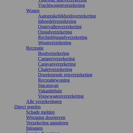
Vrachtwagenverzekering
Wonen
Aansprakelijkheidsverzekering
Inboedelverzekering
Ongevallenverzekering
Opstalverzekering
Rechtsbijstandverzekering
Woonverzekering
Recreatie
Bootverzekering
Camperverzekering
Caravanverzekering
Chaletverzekering
Doorlopende reisverzekering
Recreatiewoning
Stacaravan
Vakantiehuis
Vouwwagenverzekering
Alle verzekeringen
Direct regelen
Schade melden
Wijziging doorgeven
Verzekering annuleren
Inloggen