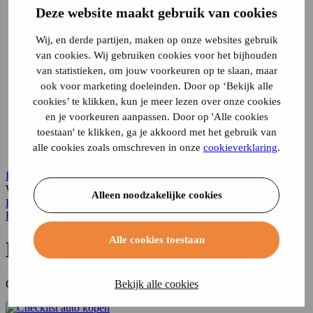
Chaletverzekering
Deze website maakt gebruik van cookies
Doorlopende reisverzekering
Recreatiewoning
Stacaravan
Wij, en derde partijen, maken op onze websites gebruik
Vakantiehuis
van cookies. Wij gebruiken cookies voor het bijhouden
Vouwwagenverzekering
van statistieken, om jouw voorkeuren op te slaan, maar
Alle verzekeringen
ook voor marketing doeleinden. Door op ‘Bekijk alle
Direct regelen
cookies’ te klikken, kun je meer lezen over onze cookies
Schade melden
Wijziging doorgeven
en je voorkeuren aanpassen. Door op 'Alle cookies
Verzekering annuleren
toestaan' te klikken, ga je akkoord met het gebruik van
Inloggen
alle cookies zoals omschreven in onze
cookieverklaring
.
Service & contact
Inloggen
Waar ben je naar op zoek?
Alleen noodzakelijke cookies
Home
Blog
Auto
Blog
Alle cookies toestaan
Laatste nieuws omtrent auto’s
Bekijk alle cookies
Overzicht van het laatste nieuws omtrent auto’s.