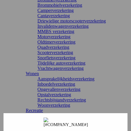
Brommobielverzekering
Camperverzekering
Cantaverzekering
Driewielige motorscooterverzekering
Invalidenwagenverzekering
MMBS verzekering
Motorverzekering
Oldtimerverzekering
Quadverzekering
Scooterverzekering
Snorfietsverzekering
Tijdelijke autoverzekering
Vrachtwagenverzekering
Wonen
Aansprakelijkheidsverzekering
Inboedelverzekering
Ongevallenverzekering
Opstalverzekering
Rechtsbijstandverzekering
Woonverzekering
Recreatie
Bootverzekering
Camperverzekering
Caravanverzekering