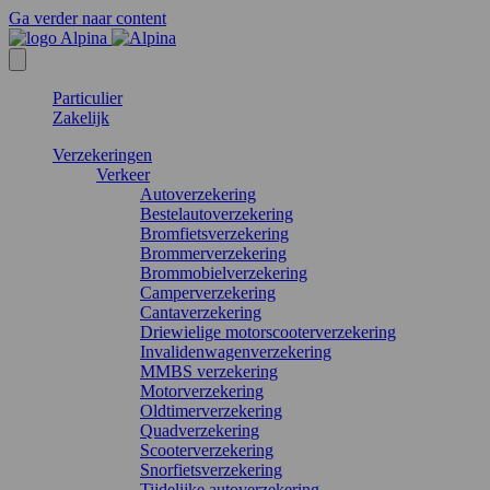
Ga verder naar content
Particulier
Zakelijk
Verzekeringen
Verkeer
Autoverzekering
Bestelautoverzekering
Bromfietsverzekering
Brommerverzekering
Brommobielverzekering
Camperverzekering
Cantaverzekering
Driewielige motorscooterverzekering
Invalidenwagenverzekering
MMBS verzekering
Motorverzekering
Oldtimerverzekering
Quadverzekering
Scooterverzekering
Snorfietsverzekering
Tijdelijke autoverzekering