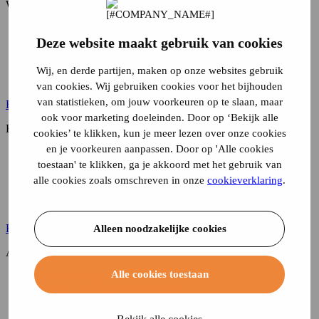
WA (verplicht)
Schade aan anderen
Deze website maakt gebruik van cookies
Diefstal, joyriding en vermissing
Ruitschade
Schade door brand of natuurrampen
Wij, en derde partijen, maken op onze websites gebruik
Eigen schade door een aanrijding
van cookies. Wij gebruiken cookies voor het bijhouden
van statistieken, om jouw voorkeuren op te slaan, maar
Bereken je premie
ook voor marketing doeleinden. Door op ‘Bekijk alle
Beperkt casco
cookies’ te klikken, kun je meer lezen over onze cookies
en je voorkeuren aanpassen. Door op 'Alle cookies
Schade aan anderen
toestaan' te klikken, ga je akkoord met het gebruik van
Diefstal, joyriding en vermissing
Ruitschade
alle cookies zoals omschreven in onze
cookieverklaring
.
Schade door brand of natuurrampen
Eigen schade door een aanrijding
Bereken je premie
Alleen noodzakelijke cookies
All Risk (WA+Casco)
Alle cookies toestaan
Schade aan anderen
Diefstal, joyriding en vermissing
Ruitschade
Schade door brand of natuurrampen