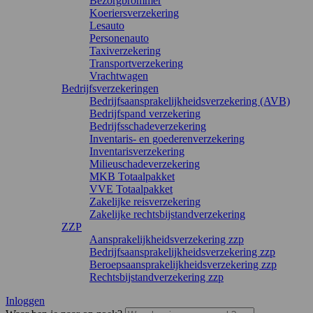
Bezorgbrommer
Koeriersverzekering
Lesauto
Personenauto
Taxiverzekering
Transportverzekering
Vrachtwagen
Bedrijfsverzekeringen
Bedrijfsaansprakelijkheidsverzekering (AVB)
Bedrijfspand verzekering
Bedrijfsschadeverzekering
Inventaris- en goederenverzekering
Inventarisverzekering
Milieuschadeverzekering
MKB Totaalpakket
VVE Totaalpakket
Zakelijke reisverzekering
Zakelijke rechtsbijstandverzekering
ZZP
Aansprakelijkheidsverzekering zzp
Bedrijfsaansprakelijkheidsverzekering zzp
Beroepsaansprakelijkheidsverzekering zzp
Rechtsbijstandverzekering zzp
Inloggen