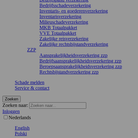
Bedrijfsschadeverzekering
Inventaris- en goederenverzekering
Inventarisverzekering
Milieuschadeverzekering
MKB Totaalpakket
VVE Totaalpakket
Zakelijke reisverzekering
Zakelijke rechtsbijstandverzekering
ZZP
Aansprakelijkheidsverzekering zzp
Bedrijfsaansprakelijkheidsverzekering zzp
Beroepsaansprakelijkheidsverzekering zzp
Rechtsbijstandverzekering zzp
Schade melden
Service & contact
Zoeken
Zoeken naar:
Inloggen
Nederlands
English
Polski