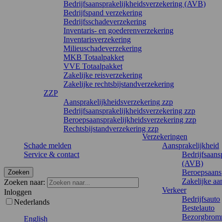
Bedrijfsaansprakelijkheidsverzekering (AVB)
Bedrijfspand verzekering
Bedrijfsschadeverzekering
Inventaris- en goederenverzekering
Inventarisverzekering
Milieuschadeverzekering
MKB Totaalpakket
VVE Totaalpakket
Zakelijke reisverzekering
Zakelijke rechtsbijstandverzekering
ZZP
Aansprakelijkheidsverzekering zzp
Bedrijfsaansprakelijkheidsverzekering zzp
Beroepsaansprakelijkheidsverzekering zzp
Rechtsbijstandverzekering zzp
Verzekeringen
Schade melden
Aansprakelijkheid
Service & contact
Bedrijfsaans
(AVB)
Beroepsaansp
Zoeken
Zakelijke aa
Zoeken naar:
Verkeer
Inloggen
Bedrijfsauto
Nederlands
Bestelauto
Bezorgbrom
English