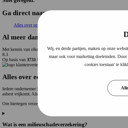
Snel geregeld
.
Ga
direct
naar
Alles over een milieuschadeverzekering
D
Al
meer dan 110 jaar
helder, transparant &
Wij, en derde partijen, maken op onze websit
Met kennis van elke branche en veel know how verzorgen we helder, t
8.3
maar ook voor marketing doeleinden. Door o
Op basis van
3731
beoordelingen
93%
beveelt ons aan.
cookies toestaan' te kl
klantenvertellen
Alles over een milieuschadeverzekering
All
Iedere ondernemer kan te maken krijgen met milieuschade. Bijvoorbeel
asbest vrijkomt. Als u de saneringskosten zelf moet betalen kan dit be
Om hiertegen verzekerd te zijn, kunt u een milieuschadeverzekering af
Wat is een milieuschadeverzekering?