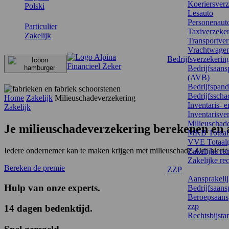
Koeriersver
Polski
Lesauto
Personenaut
Particulier
Taxiverzeke
Zakelijk
Transportver
Vrachtwage
Bedrijfsverzekerin
Bedrijfsaans
(AVB)
Bedrijfspand
Bedrijfsscha
Home
Zakelijk
Milieuschadeverzekering
Inventaris- 
Zakelijk
Inventarisve
Milieuschad
Je
milieuschadeverzekering
berekenen en a
MKB Totaal
VVE Totaal
Iedere ondernemer kan te maken krijgen met milieuschade. Om hierteg
Zakelijke re
Zakelijke re
Bereken de premie
ZZP
Aansprakelij
Hulp van onze experts
.
Bedrijfsaans
Beroepsaansp
zzp
14 dagen bedenktijd
.
Rechtsbijsta