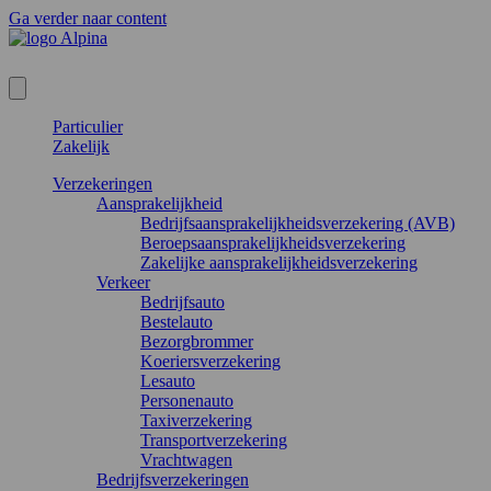
Ga verder naar content
Particulier
Zakelijk
Verzekeringen
Aansprakelijkheid
Bedrijfsaansprakelijkheidsverzekering (AVB)
Beroepsaansprakelijkheidsverzekering
Zakelijke aansprakelijkheidsverzekering
Verkeer
Bedrijfsauto
Bestelauto
Bezorgbrommer
Koeriersverzekering
Lesauto
Personenauto
Taxiverzekering
Transportverzekering
Vrachtwagen
Bedrijfsverzekeringen