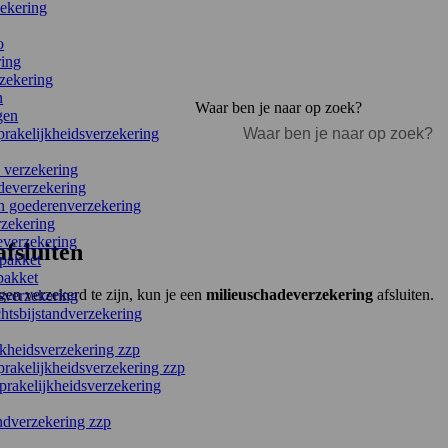
zekering
o
ring
zekering
n
Waar ben je naar op zoek?
gen
prakelijkheidsverzekering
 verzekering
deverzekering
en goederenverzekering
rzekering
everzekering
fsluiten
pakket
pakket
en verzekerd te zijn, kun je een
milieuschadeverzekering
afsluiten.
isverzekering
chtsbijstandverzekering
kheidsverzekering zzp
prakelijkheidsverzekering zzp
rakelijkheidsverzekering
ndverzekering zzp