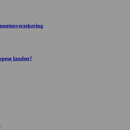
ementenverzekering
ropese landen?
.