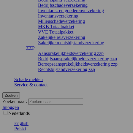
Bedrijfsschadeverzekering
Inventaris- en goederenverzekering
Inventarisverzekering
Milieuschadeverzekering
MKB Totaalpakket
VVE Totaalpakket
Zakelijke reisverzekering
Zakelijke rechtsbijstandverzekering
ZZP
Aansprakelijkheidsverzekering zzp
Bedrijfsaansprakelijkheidsverzekering zzp
Beroepsaansprakelijkheidsverzekering zzp
Rechtsbijstandverzekering zzp
Schade melden
Service & contact
Zoeken
Zoeken naar:
Inloggen
Nederlands
English
Polski