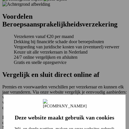
Voordelen
Beroepsaansprakelijkheidsverzekering
Verzekeren vanaf €20 per maand
Dekking bij financiële schade door beroepsfouten
Vergoeding van juridische kosten van (eventueel) verweer
Keuze uit alle verzekeraars in Nederland
24/7 online vergelijken en afsluiten
Gratis en snelle opzegservice
Vergelijk en sluit direct online af
Premies en voorwaarden verschillen per verzekeraar en kunnen elk
jaar veranderen. Via onze website vergelijk je eenvoudig aanbieders:
vul je gegevens in en zie direct passende opties met premies en
voorwaarden. Zo betaal je niet te veel en weet je zeker dat de
dekking past bij jouw situatie.
Deze website maakt gebruik van cookies
Let op: de goedkoopste verzekering is niet altijd de beste. Kijk
daarom ook naar de voorwaarden. Heb je vragen of lukt het niet?
Neem dan gerust
contact
met ons op.
Wij, en derde partijen, maken op onze websites gebruik