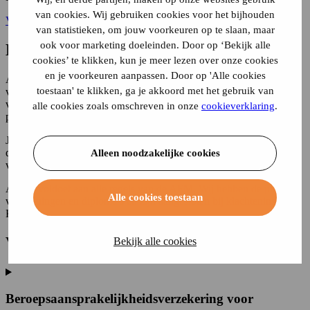
van cookies. Wij gebruiken cookies voor het bijhouden
Vergelijk BAV verzekeringen
van statistieken, om jouw voorkeuren op te slaan, maar
ook voor marketing doeleinden. Door op ‘Bekijk alle
Hoe Alpina werkt
cookies’ te klikken, kun je meer lezen over onze cookies
en je voorkeuren aanpassen. Door op 'Alle cookies
Alpina is een onafhankelijk adviseur en geen onderdeel van een
toestaan' te klikken, ga je akkoord met het gebruik van
verzekeringsmaatschappij. Daardoor kunnen wij meerdere
verzekeraars met elkaar vergelijken en een verzekering kiezen die
alle cookies zoals omschreven in onze
cookieverklaring
.
past bij jouw situatie en wensen.
Je aanvraag wordt snel beoordeeld, 24 uur per dag. Binnen 14
dagen kun je de verzekering kosteloos annuleren. Ook je oude
Alleen noodzakelijke cookies
verzekering kun je direct online opzeggen.
Alpina voldoet aan alle regels van de AFM. Wij hebben de juiste
Alle cookies toestaan
vergunningen en diploma’s en zijn aangesloten bij klachteninstituut
Kifid.
Verzekering op maat per beroep
Bekijk alle cookies
Beroepsaansprakelijkheidsverzekering voor