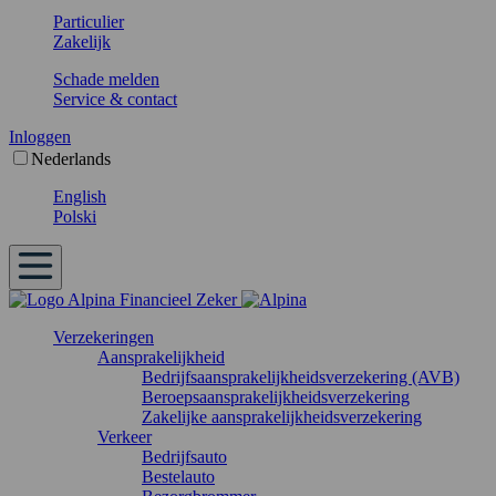
Particulier
Zakelijk
Schade melden
Service & contact
Inloggen
Nederlands
English
Polski
Verzekeringen
Aansprakelijkheid
Bedrijfsaansprakelijkheidsverzekering (AVB)
Beroepsaansprakelijkheidsverzekering
Zakelijke aansprakelijkheidsverzekering
Verkeer
Bedrijfsauto
Bestelauto