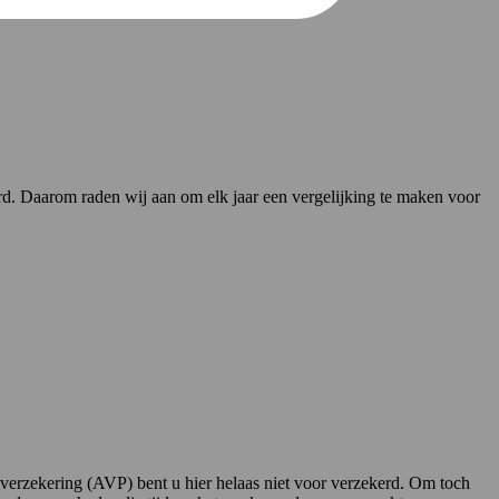
derd. Daarom raden wij aan om elk jaar een vergelijking te maken voor
sverzekering (AVP) bent u hier helaas niet voor verzekerd. Om toch