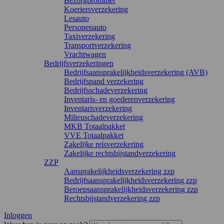
Bezorgbrommer
Koeriersverzekering
Lesauto
Personenauto
Taxiverzekering
Transportverzekering
Vrachtwagen
Bedrijfsverzekeringen
Bedrijfsaansprakelijkheidsverzekering (AVB)
Bedrijfspand verzekering
Bedrijfsschadeverzekering
Inventaris- en goederenverzekering
Inventarisverzekering
Milieuschadeverzekering
MKB Totaalpakket
VVE Totaalpakket
Zakelijke reisverzekering
Zakelijke rechtsbijstandverzekering
ZZP
Aansprakelijkheidsverzekering zzp
Bedrijfsaansprakelijkheidsverzekering zzp
Beroepsaansprakelijkheidsverzekering zzp
Rechtsbijstandverzekering zzp
Inloggen