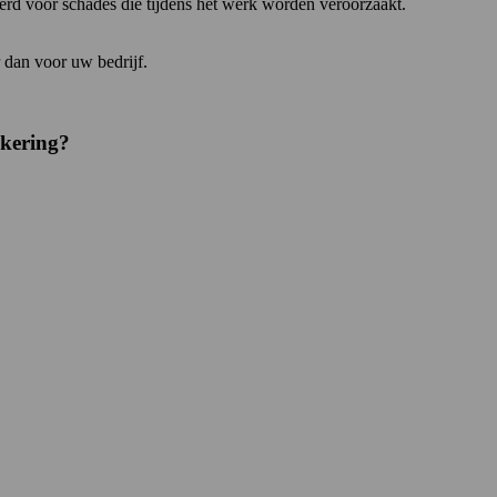
kerd voor schades die tijdens het werk worden veroorzaakt.
 dan voor uw bedrijf.
ekering?