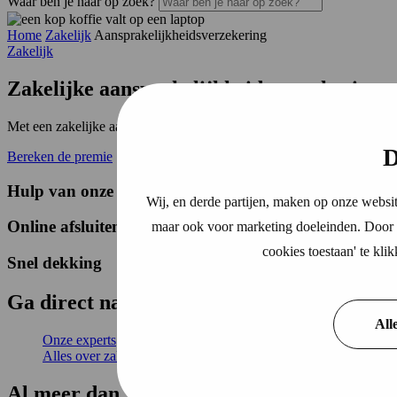
Waar ben je naar op zoek?
Home
Zakelijk
Aansprakelijkheidsverzekering
Zakelijk
Zakelijke
aansprakelijkheids­verzekering
Met een zakelijke aansprakelijkheidsverzekering bent u
verzekerd vo
D
Bereken de premie
Hulp van onze experts
Wij, en derde partijen, maken op onze websit
Online afsluiten
maar ook voor marketing doeleinden. Door o
cookies toestaan' te kl
Snel dekking
Ga
direct
naar
All
Onze experts
Alles over zakelijke aansprakelijkheidsverzekering
Al
meer dan 110 jaar
helder, transparant &