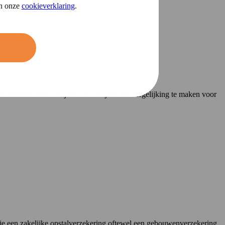
in onze
cookieverklaring
.
derd. Daarom raden wij aan om elk jaar een vergelijking te maken voor
je een zakelijke opstalverzekering oftewel een gebouwenverzekering