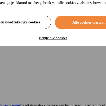
 eerlijk advies
ikken, ga je akkoord met het gebruik van alle cookies zoals omschreven 
ransparant & eerlijk advies.
een noodzakelijke cookies
Alle cookies toestaan
Bekijk alle cookies
dat de premies zijn verhoogd of dat jouw persoonlijke situatie is veran
stalverzekering
biedt geen dekking voor een bedrijfspand, daarom moet 