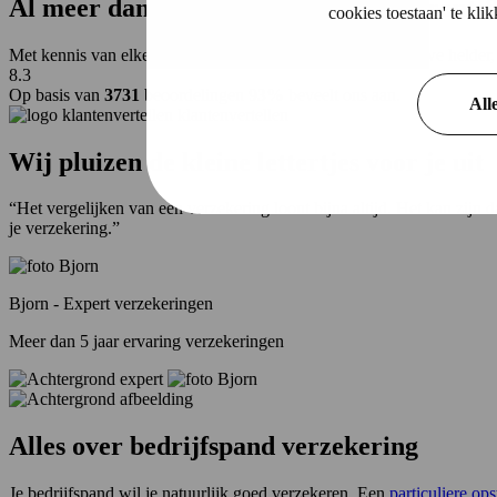
Al
meer dan 110 jaar
helder, transparant &
cookies toestaan' te kl
Met kennis van elke branche en veel know how verzorgen we helder, t
8.3
Op basis van
3731
beoordelingen
93%
beveelt ons aan.
All
klantenvertellen
Wij pluizen de kleine lettertjes voor je uit
“Het vergelijken van een verzekering loont bijna altijd. Het kan zijn 
je verzekering.”
Bjorn - Expert verzekeringen
Meer dan 5 jaar ervaring verzekeringen
Alles over
bedrijfspand verzekering
Je bedrijfspand wil je natuurlijk goed verzekeren. Een
particuliere op