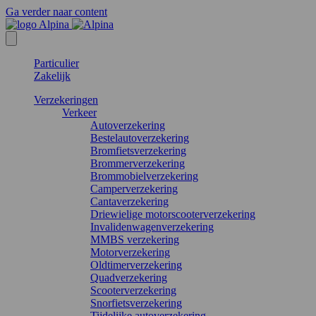
Ga verder naar content
Particulier
Zakelijk
Verzekeringen
Verkeer
Autoverzekering
Bestelautoverzekering
Bromfietsverzekering
Brommerverzekering
Brommobielverzekering
Camperverzekering
Cantaverzekering
Driewielige motorscooterverzekering
Invalidenwagenverzekering
MMBS verzekering
Motorverzekering
Oldtimerverzekering
Quadverzekering
Scooterverzekering
Snorfietsverzekering
Tijdelijke autoverzekering