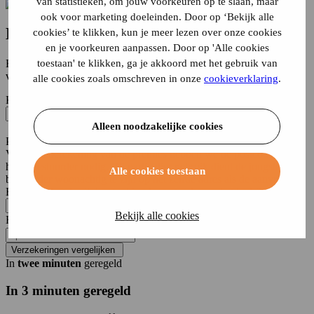
van statistieken, om jouw voorkeuren op te slaan, maar
ook voor marketing doeleinden. Door op ‘Bekijk alle
Driewielige
motorscooterverzekering
cookies’ te klikken, kun je meer lezen over onze cookies
en je voorkeuren aanpassen. Door op 'Alle cookies
toestaan' te klikken, ga je akkoord met het gebruik van
Een
driewielige motorscooter
is een motorscooter met dubbele
voorwielen
alle cookies zoals omschreven in onze
cookieverklaring
.
Kenteken
Alleen noodzakelijke cookies
Onbekend
Postcode
Voor een berekening van de premies hebben we de postcode van de
hoofdbestuurder nodig. Bij particulier gebruik dient de jongste
Alle cookies toestaan
bestuurder woonachtig te zijn op het zelfde adres als de aanvrager.
Bij zakelijk gebruik kunt u hier de postcode van het bedrijf invullen.
Bekijk alle cookies
Huisnummer
Toevoeging
Verzekeringen vergelijken
In
twee minuten
geregeld
In 3 minuten geregeld