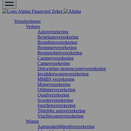
Verzekeringen
Verkeer
Autoverzekering
Bestelautoverzekering
Bromfietsverzekering
Brommerverzekering
Brommobielverzekering
Camperverzekering
Cantaverzekering
Driewielige motorscooterverzekering
Invalidenwagenverzekering
MMBS verzekering
Motorverzekering
Oldtimerverzekering
Quadverzekering
Scooterverzekering
Snorfietsverzekering
Tijdelijke autoverzekering
Vrachtwagenverzekering
Wonen
Aansprakelijkheidsverzekering