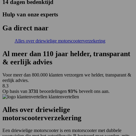
14 dagen bedenktijd
Hulp van onze experts
Ga
direct
naar
Alles over driewielige motorscooterverzekering
Al
meer dan 110 jaar
helder, transparant
& eerlijk advies
Voor meer dan 800.000 klanten verzorgen we helder, transparant &
eerlijk advies.
8.3
Op basis van
3731
beoordelingen
93%
beveelt ons aan.
klantenvertellen
Alles over driewielige
motorscooterverzekering
Een driewielige motorscooter is een motorscooter met dubbele
voorwielen die met het autorijbewijs B bestuurd mag worden, mits