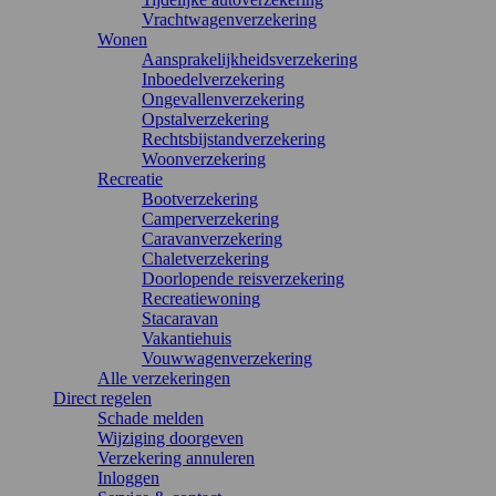
Vrachtwagenverzekering
Wonen
Aansprakelijkheidsverzekering
Inboedelverzekering
Ongevallenverzekering
Opstalverzekering
Rechtsbijstandverzekering
Woonverzekering
Recreatie
Bootverzekering
Camperverzekering
Caravanverzekering
Chaletverzekering
Doorlopende reisverzekering
Recreatiewoning
Stacaravan
Vakantiehuis
Vouwwagenverzekering
Alle verzekeringen
Direct regelen
Schade melden
Wijziging doorgeven
Verzekering annuleren
Inloggen