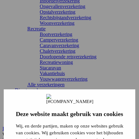
Inboedelverzekering
Ongevallenverzekering
Opstalverzekering
Rechtsbijstandverzekering
Woonverzekering
Recreatie
Bootverzekering
Camperverzekering
Caravanverzekering
Chaletverzekering
Doorlopende reisverzekering
Recreatiewoning
Stacaravan
Vakantiehuis
Vouwwagenverzekering
Alle verzekeringen
Direct regelen
Schade melden
Wijziging doorgeven
Verzekering annuleren
Inloggen
Deze website maakt gebruik van cookies
Service & contact
Wij, en derde partijen, maken op onze websites gebruik
Inloggen
van cookies. Wij gebruiken cookies voor het bijhouden
Waar ben je naar op zoek?