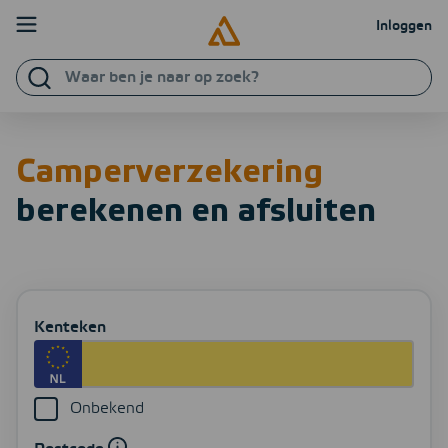
Ga verder naar content
Inloggen
Waar
Particulier
Zakelijk
ben
je
Verzekeringen
naar
Camperverzekering
op
Direct regelen
zoek?
berekenen en afsluiten
Schade melden
Service & contact
Kenteken
Zoeken
Inloggen
NL
EN
PL
Onbekend