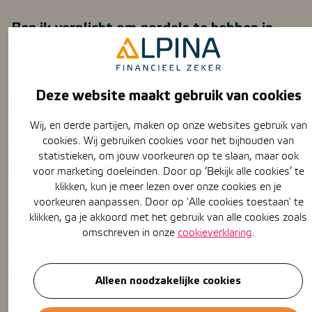
Ben ik verplicht om gordels te hebben in
een camper?
Heb ik een groene kaart nodig als ik naar
Deze website maakt gebruik van cookies
het buitenland ga?
Wij, en derde partijen, maken op onze websites gebruik van
cookies. Wij gebruiken cookies voor het bijhouden van
Is er een eigen risico voor een
statistieken, om jouw voorkeuren op te slaan, maar ook
camperverzekering?
voor marketing doeleinden. Door op ‘Bekijk alle cookies’ te
klikken, kun je meer lezen over onze cookies en je
voorkeuren aanpassen. Door op 'Alle cookies toestaan' te
Kun je een camper tijdelijk verzekeren?
klikken, ga je akkoord met het gebruik van alle cookies zoals
omschreven in onze
cookieverklaring
.
Is mijn camper verzekerd als ik hem
uitleen?
Alleen noodzakelijke cookies