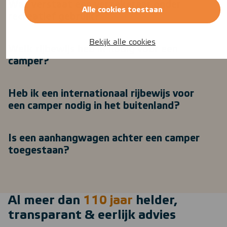
Wat verstaat een verzekeraar onder
Alle cookies toestaan
recreatief gebruik?
Bekijk alle cookies
Welk rijbewijs heb ik nodig voor een
camper?
Heb ik een internationaal rijbewijs voor
een camper nodig in het buitenland?
Is een aanhangwagen achter een camper
toegestaan?
Al meer dan
110 jaar
helder,
transparant & eerlijk advies