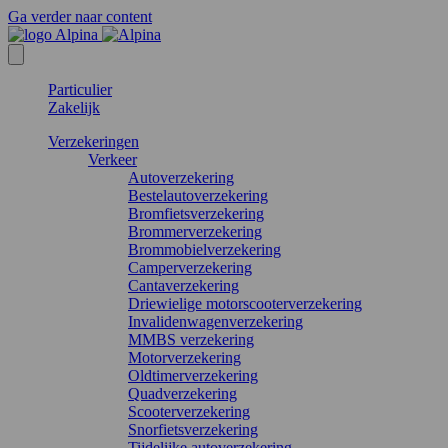
Ga verder naar content
Particulier
Zakelijk
Verzekeringen
Verkeer
Autoverzekering
Bestelautoverzekering
Bromfietsverzekering
Brommerverzekering
Brommobielverzekering
Camperverzekering
Cantaverzekering
Driewielige motorscooterverzekering
Invalidenwagenverzekering
MMBS verzekering
Motorverzekering
Oldtimerverzekering
Quadverzekering
Scooterverzekering
Snorfietsverzekering
Tijdelijke autoverzekering