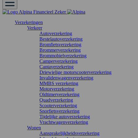
Verzekeringen
Verkeer
Autoverzekering
Bestelautoverzekering
Bromfietsverzekering
Brommerverzekering
Brommobielverzekering
Camperverzekering
Cantaverzekering
Driewielige motorscooterverzekering
Invalidenwagenverzekering
MMBS verzekering
Motorverzekering
Oldtimerverzekering
Quadverzekering
Scooterverzekering
Snorfietsverzekering
Tijdelijke autoverzekering
Vrachtwagenverzekering
Wonen
Aansprakelijkheidsverzekering