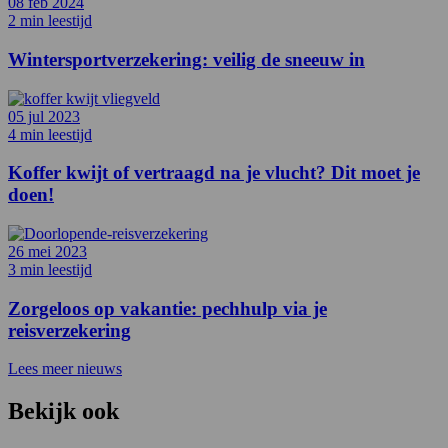
08 feb 2024
2 min leestijd
Wintersportverzekering: veilig de sneeuw in
05 jul 2023
4 min leestijd
Koffer kwijt of vertraagd na je vlucht? Dit moet je
doen!
26 mei 2023
3 min leestijd
Zorgeloos op vakantie: pechhulp via je
reisverzekering
Lees meer nieuws
Bekijk ook