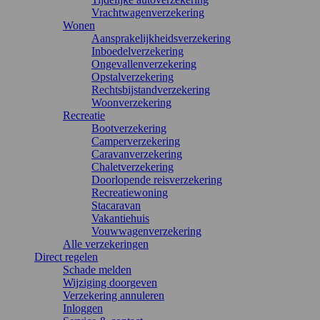
Vrachtwagenverzekering
Wonen
Aansprakelijkheidsverzekering
Inboedelverzekering
Ongevallenverzekering
Opstalverzekering
Rechtsbijstandverzekering
Woonverzekering
Recreatie
Bootverzekering
Camperverzekering
Caravanverzekering
Chaletverzekering
Doorlopende reisverzekering
Recreatiewoning
Stacaravan
Vakantiehuis
Vouwwagenverzekering
Alle verzekeringen
Direct regelen
Schade melden
Wijziging doorgeven
Verzekering annuleren
Inloggen