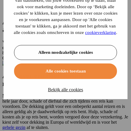
van statistieken, om jouw voorkeuren op te slaan, maar
Alles over een doorlopende reisverzekering
ook voor marketing doeleinden. Door op ‘Bekijk alle
Veelgestelde vragen
cookies’ te klikken, kun je meer lezen over onze cookies
en je voorkeuren aanpassen. Door op 'Alle cookies
Al meer dan
110 jaar
helder, transparant
toestaan' te klikken, ga je akkoord met het gebruik van
& eerlijk advies
alle cookies zoals omschreven in onze
cookieverklaring
.
Voor meer dan 800.000 klanten verzorgen we helder, transparant &
eerlijk advies.
Alleen noodzakelijke cookies
8.3
Op basis van
3731
beoordelingen
93%
beveelt ons aan.
klantenvertellen
Alle cookies toestaan
Alles over een doorlopende
reisverzekering
Bekijk alle cookies
Met een doorlopende reisverzekering verzeker je, gedurende het
hele jaar door, schade of diefstal die zich tijdens een reis kan
voordoen. De dekking geldt voor een onbeperkt aantal reizen en is
alleen geldig als je daadwerkelijk op reis bent. Hulp, schade of
kosten als je op reis bent, worden vergoed door deze verzekering. Je
kiest zelf voor dekking in Europa of wereldwijd en is voor het
gehele gezin
af te sluiten.