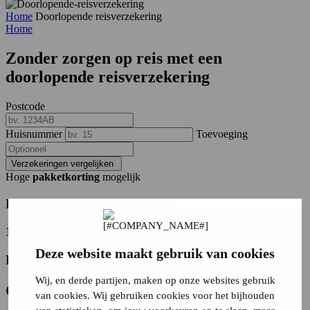
Home
Doorlopende reisverzekering
Home
Zonder zorgen op reis met een
doorlopende reisverzekering
Postcode
Huisnummer
Toevoeging
Verzekeringen vergelijken
Hoge
pakketkorting
mogelijk
Europa of werelddekking
14 dagen bedenktijd
Deze website maakt gebruik van cookies
Hulp van onze experts
Wij, en derde partijen, maken op onze websites gebruik
Ga direct naar
van cookies. Wij gebruiken cookies voor het bijhouden