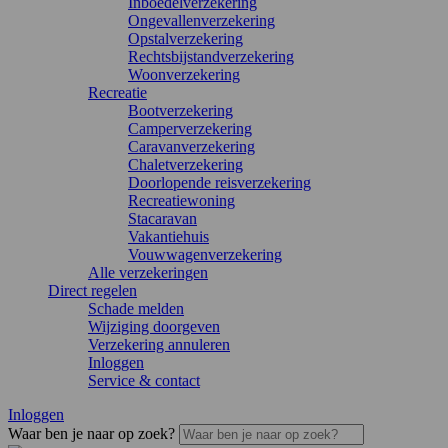
Inboedelverzekering
Ongevallenverzekering
Opstalverzekering
Rechtsbijstandverzekering
Woonverzekering
Recreatie
Bootverzekering
Camperverzekering
Caravanverzekering
Chaletverzekering
Doorlopende reisverzekering
Recreatiewoning
Stacaravan
Vakantiehuis
Vouwwagenverzekering
Alle verzekeringen
Direct regelen
Schade melden
Wijziging doorgeven
Verzekering annuleren
Inloggen
Service & contact
Inloggen
Waar ben je naar op zoek?